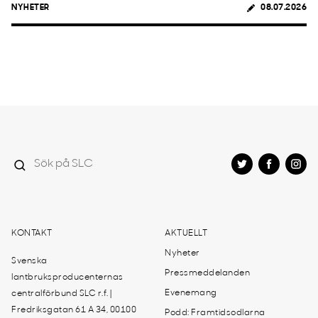
NYHETER
08.07.2026
KONTAKT
AKTUELLT
Nyheter
Svenska
Pressmeddelanden
lantbruksproducenternas
Evenemang
centralförbund SLC r.f. |
Fredriksgatan 61 A 34, 00100
Podd: Framtidsodlarna