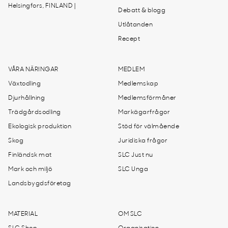
Helsingfors, FINLAND |
Debatt & blogg
Utlåtanden
Recept
VÅRA NÄRINGAR
MEDLEM
Växtodling
Medlemskap
Djurhållning
Medlemsförmåner
Trädgårdsodling
Markägarfrågor
Ekologisk produktion
Stöd för välmående
Skog
Juridiska frågor
Finländsk mat
SLC Just nu
Mark och miljö
SLC Unga
Landsbygdsföretag
MATERIAL
OM SLC