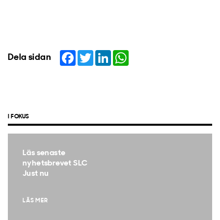
Facebook
Twitter
LinkedIn
WhatsApp
Dela sidan
I FOKUS
Läs senaste
nyhetsbrevet SLC
Just nu
LÄS MER