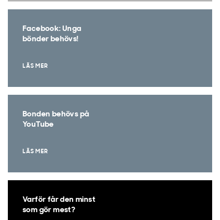
Facebook: Unga
bönder behövs!
LÄS MER
Bonden behövs på
YouTube
LÄS MER
Varför får den minst
som gör mest?