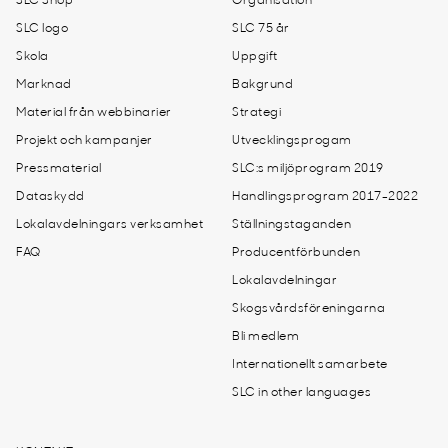
SLC Shop
Organisation
SLC logo
SLC 75 år
Skola
Uppgift
Marknad
Bakgrund
Material från webbinarier
Strategi
Projekt och kampanjer
Utvecklingsprogam
Pressmaterial
SLC:s miljöprogram 2019
Dataskydd
Handlingsprogram 2017-2022
Lokalavdelningars verksamhet
Ställningstaganden
FAQ
Producentförbunden
Lokalavdelningar
Skogsvårdsföreningarna
Bli medlem
Internationellt samarbete
SLC in other languages