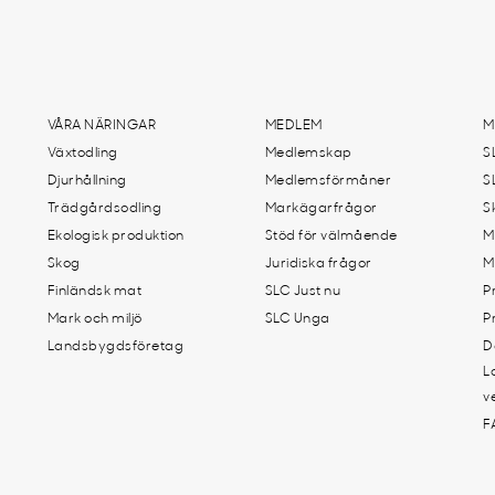
VÅRA NÄRINGAR
MEDLEM
M
Växtodling
Medlemskap
S
Djurhållning
Medlemsförmåner
S
Trädgårdsodling
Markägarfrågor
S
Ekologisk produktion
Stöd för välmående
M
Skog
Juridiska frågor
M
Finländsk mat
SLC Just nu
P
Mark och miljö
SLC Unga
P
Landsbygdsföretag
D
L
v
F