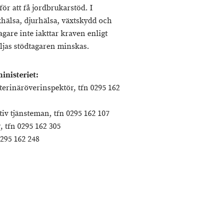
för att få jordbrukarstöd. I
khälsa, djurhälsa, växtskydd och
are inte iakttar kraven enligt
ljas stödtagaren minskas.
ruksministeriet:
erinäröverinspektör, tfn 0295 162
iv tjänsteman, tfn 0295 162 107
 tfn 0295 162 305
0295 162 248