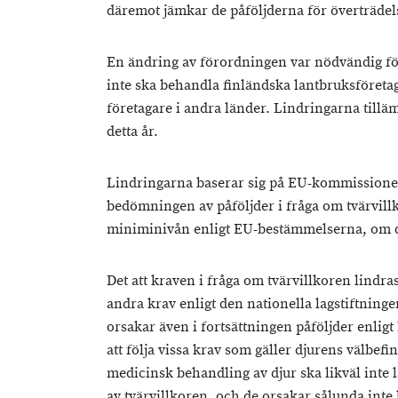
däremot jämkar de påföljderna för överträdel
En ändring av förordningen var nödvändig fö
inte ska behandla finländska lantbruksföretaga
företagare i andra länder. Lindringarna tillä
detta år.
Lindringarna baserar sig på EU-kommissionen
bedömningen av påföljder i fråga om tvärvillko
miniminivån enligt EU-bestämmelserna, om d
Det att kraven i fråga om tvärvillkoren lindra
andra krav enligt den nationella lagstiftninge
orsakar även i fortsättningen påföljder enli
att följa vissa krav som gäller djurens välbef
medicinsk behandling av djur ska likväl inte 
av tvärvillkoren, och de orsakar sålunda inte