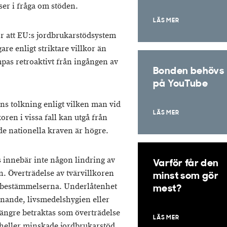
ser i fråga om stöden.
LÄS MER
r att EU:s jordbrukarstödsystem
re enligt striktare villkor än
mpas retroaktivt från ingången av
Bonden behövs
på YouTube
s tolkning enligt vilken man vid
LÄS MER
ren i vissa fall kan utgå från
e nationella kraven är högre.
s innebär inte någon lindring av
Varför får den
n. Överträdelse av tvärvillkoren
minst som gör
gt bestämmelserna. Underlåtenhet
mest?
innande, livsmedelshygien eller
längre betraktas som överträdelse
LÄS MER
 heller minskade jordbrukarstöd.