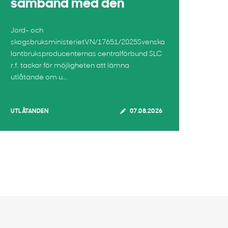
samband med den
Jord- och
skogsbruksministerietVN/17651/2025Svenska
lantbruksproducenternas centralförbund SLC
r.f. tackar för möjligheten att lämna
utlåtande om u...
UTLÅTANDEN
07.08.2026