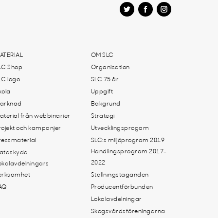
ATERIAL
OM SLC
LC Shop
Organisation
LC logo
SLC 75 år
kola
Uppgift
arknad
Bakgrund
aterial från webbinarier
Strategi
rojekt och kampanjer
Utvecklingsprogam
ressmaterial
SLC:s miljöprogram 2019
Handlingsprogram 2017-
ataskydd
2022
okalavdelningars
erksamhet
Ställningstaganden
AQ
Producentförbunden
Lokalavdelningar
Skogsvårdsföreningarna