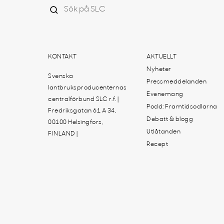
KONTAKT
AKTUELLT
Nyheter
Svenska
Pressmeddelanden
lantbruksproducenternas
Evenemang
centralförbund SLC r.f. |
Podd: Framtidsodlarna
Fredriksgatan 61 A 34,
Debatt & blogg
00100 Helsingfors,
Utlåtanden
FINLAND |
Recept