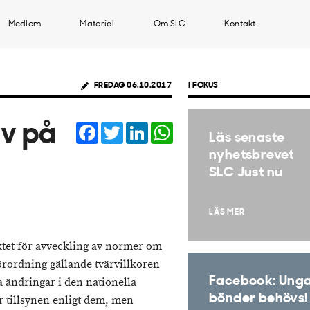
Medlem
Material
Om SLC
Kontakt
FREDAG 06.10.2017
I FOKUS
Facebook
Twitter
LinkedIn
WhatsApp
av på
Läs senaste
nyhetsbrevet
SLC Just nu
LÄS MER
ektet för avveckling av normer om
örordning gällande tvärvillkoren
Facebook: Ung
 ändringar i den nationella
bönder behövs!
er tillsynen enligt dem, men