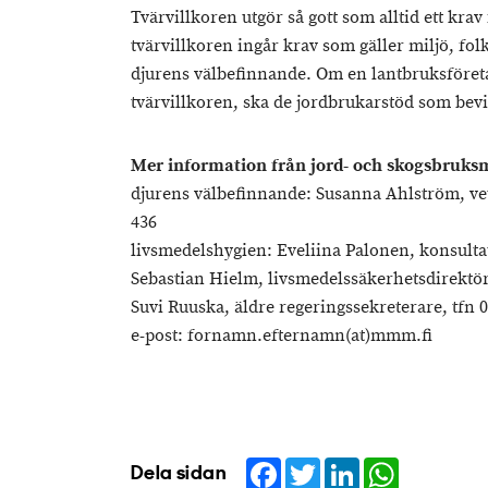
Tvärvillkoren utgör så gott som alltid ett krav 
tvärvillkoren ingår krav som gäller miljö, fol
djurens välbefinnande. Om en lantbruksföretag
tvärvillkoren, ska de jordbrukarstöd som bevi
Mer information ‏från jord- och skogsb
djurens välbefinnande: Susanna Ahlström, vet
436
livsmedelshygien: Eveliina Palonen, konsultat
Sebastian Hielm, livsmedelssäkerhetsdirektör,
Suvi Ruuska, äldre regeringssekreterare, tfn 
e-post: fornamn.efternamn(at)mmm.fi
Facebook
Twitter
LinkedIn
WhatsApp
Dela sidan