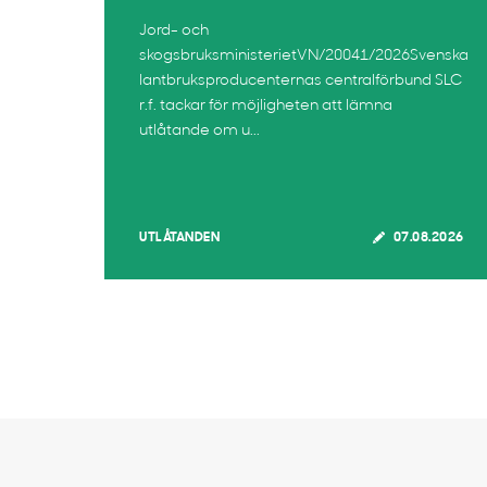
Jord- och
skogsbruksministerietVN/20041/2026Svenska
lantbruksproducenternas centralförbund SLC
r.f. tackar för möjligheten att lämna
utlåtande om u...
UTLÅTANDEN
07.08.2026