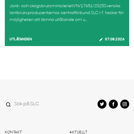
Jord- och skogsbruksministerietVN/17651/2025Svenska
lantbruksproducenternas centralförbund SLC r.f. tackar för
möjligheten att lämna utlåtande om u...
UTLÅTANDEN
07.08.2026
KONTAKT
AKTUELLT