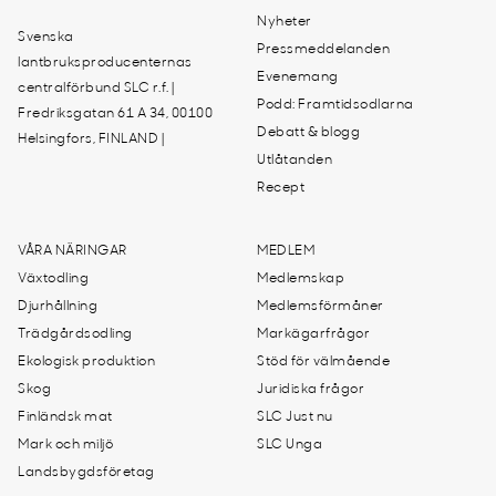
Nyheter
Svenska
Pressmeddelanden
lantbruksproducenternas
Evenemang
centralförbund SLC r.f. |
Podd: Framtidsodlarna
Fredriksgatan 61 A 34, 00100
Debatt & blogg
Helsingfors, FINLAND |
Utlåtanden
Recept
VÅRA NÄRINGAR
MEDLEM
Växtodling
Medlemskap
Djurhållning
Medlemsförmåner
Trädgårdsodling
Markägarfrågor
Ekologisk produktion
Stöd för välmående
Skog
Juridiska frågor
Finländsk mat
SLC Just nu
Mark och miljö
SLC Unga
Landsbygdsföretag