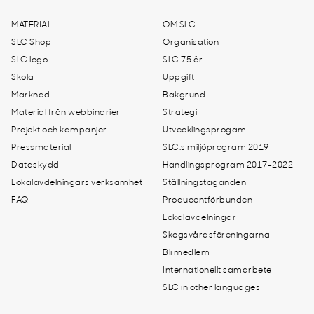
MATERIAL
OM SLC
SLC Shop
Organisation
SLC logo
SLC 75 år
Skola
Uppgift
Marknad
Bakgrund
Material från webbinarier
Strategi
Projekt och kampanjer
Utvecklingsprogam
Pressmaterial
SLC:s miljöprogram 2019
Dataskydd
Handlingsprogram 2017-2022
Lokalavdelningars verksamhet
Ställningstaganden
FAQ
Producentförbunden
Lokalavdelningar
Skogsvårdsföreningarna
Bli medlem
Internationellt samarbete
SLC in other languages