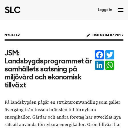
Logga in
NYHETER
TISDAG 04.07.2017
Facebook
Twitter
JSM:
Landsbygdsprogrammet är
LinkedIn
Whats
samhällets satsning på
miljövård och ekonomisk
tillväxt
På landsbygden pågår en strukturomvandling som gäller
övergång från fossila bränslen till förnybara
energikällor. Gårdar och andra företag har utvecklat nya
sätt att använda förnybara energikällor. Grön tillväxt har