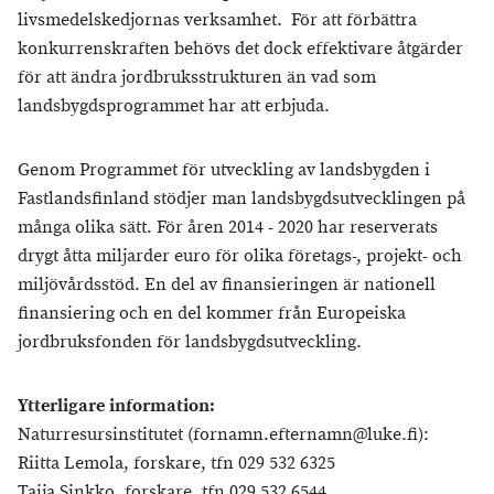
livsmedelskedjornas verksamhet. För att förbättra
konkurrenskraften behövs det dock effektivare åtgärder
för att ändra jordbruksstrukturen än vad som
landsbygdsprogrammet har att erbjuda.
Genom Programmet för utveckling av landsbygden i
Fastlandsfinland stödjer man landsbygdsutvecklingen på
många olika sätt. För åren 2014 - 2020 har reserverats
drygt åtta miljarder euro för olika företags-, projekt- och
miljövårdsstöd. En del av finansieringen är nationell
finansiering och en del kommer från Europeiska
jordbruksfonden för landsbygdsutveckling.
Ytterligare information:
Naturresursinstitutet (fornamn.efternamn@luke.fi):
Riitta Lemola, forskare, tfn 029 532 6325
Taija Sinkko, forskare, tfn 029 532 6544