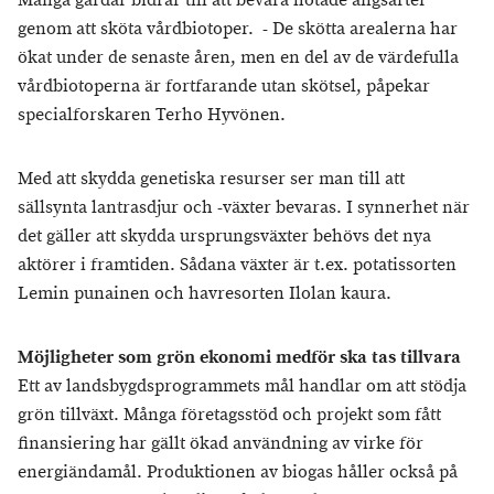
Många gårdar bidrar till att bevara hotade ängsarter
genom att sköta vårdbiotoper. - De skötta arealerna har
ökat under de senaste åren, men en del av de värdefulla
vårdbiotoperna är fortfarande utan skötsel, påpekar
specialforskaren Terho Hyvönen.
Med att skydda genetiska resurser ser man till att
sällsynta lantrasdjur och -växter bevaras. I synnerhet när
det gäller att skydda ursprungsväxter behövs det nya
aktörer i framtiden. Sådana växter är t.ex. potatissorten
Lemin punainen och havresorten Ilolan kaura.
Möjligheter som grön ekonomi medför ska tas tillvara
Ett av landsbygdsprogrammets mål handlar om att stödja
grön tillväxt. Många företagsstöd och projekt som fått
finansiering har gällt ökad användning av virke för
energiändamål. Produktionen av biogas håller också på