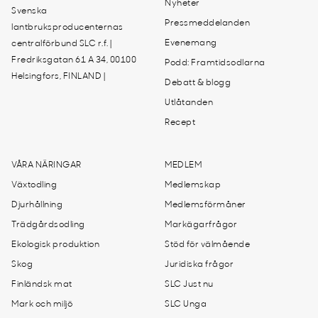
Nyheter
Svenska
Pressmeddelanden
lantbruksproducenternas
Evenemang
centralförbund SLC r.f. |
Fredriksgatan 61 A 34, 00100
Podd: Framtidsodlarna
Helsingfors, FINLAND |
Debatt & blogg
Utlåtanden
Recept
VÅRA NÄRINGAR
MEDLEM
Växtodling
Medlemskap
Djurhållning
Medlemsförmåner
Trädgårdsodling
Markägarfrågor
Ekologisk produktion
Stöd för välmående
Skog
Juridiska frågor
Finländsk mat
SLC Just nu
Mark och miljö
SLC Unga