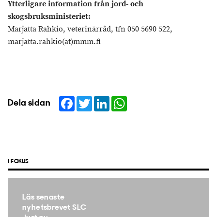
Ytterligare information från jord- och
skogsbruksministeriet:
Marjatta Rahkio, veterinärråd, tfn 050 5690 522,
marjatta.rahkio(at)mmm.fi
Facebook
Twitter
LinkedIn
WhatsApp
Dela sidan
I FOKUS
Läs senaste
nyhetsbrevet SLC