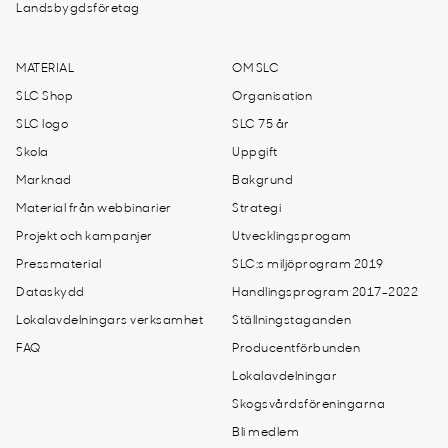
Landsbygdsföretag
MATERIAL
OM SLC
SLC Shop
Organisation
SLC logo
SLC 75 år
Skola
Uppgift
Marknad
Bakgrund
Material från webbinarier
Strategi
Projekt och kampanjer
Utvecklingsprogam
Pressmaterial
SLC:s miljöprogram 2019
Dataskydd
Handlingsprogram 2017-2022
Lokalavdelningars verksamhet
Ställningstaganden
FAQ
Producentförbunden
Lokalavdelningar
Skogsvårdsföreningarna
Bli medlem