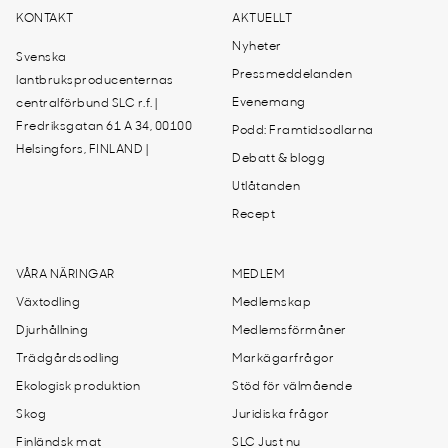
KONTAKT
AKTUELLT
Nyheter
Svenska
Pressmeddelanden
lantbruksproducenternas
Evenemang
centralförbund SLC r.f. |
Fredriksgatan 61 A 34, 00100
Podd: Framtidsodlarna
Helsingfors, FINLAND |
Debatt & blogg
Utlåtanden
Recept
VÅRA NÄRINGAR
MEDLEM
Växtodling
Medlemskap
Djurhållning
Medlemsförmåner
Trädgårdsodling
Markägarfrågor
Ekologisk produktion
Stöd för välmående
Skog
Juridiska frågor
Finländsk mat
SLC Just nu