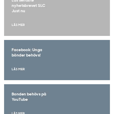
Läs senaste
nyhetsbrevet SLC
Just nu
LÄS MER
Facebook: Unga
bönder behövs!
LÄS MER
Bonden behövs på
YouTube
LÄS MER