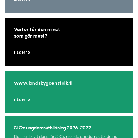
Varför får den minst
som gör mest?
LÄS MER
www.landsbygdensfolk.fi
LÄS MER
SLC:s ungdomsutbildning 2026–2027
Det har blivit dags för SLC:s nionde ungdomsutbildning