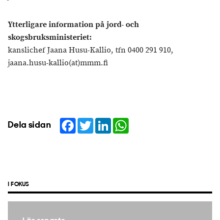
Ytterligare information på jord- och
skogsbruksministeriet:
kanslichef Jaana Husu-Kallio, tfn 0400 291 910,
jaana.husu-kallio(at)mmm.fi
Facebook
Twitter
LinkedIn
WhatsApp
Dela sidan
I FOKUS