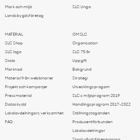
Mark och miljö
SLC Unga
Landsbygdsföretag
MATERIAL
OM SLC
SLC Shop
Organisation
SLC logo
SLC 75 år
Skola
Uppgift
Marknad
Bakgrund
Material från webbinarier
Strategi
Projekt och kampanjer
Utvecklingsprogam
Pressmaterial
SLC:s miljöprogram 2019
Dataskydd
Handlingsprogram 2017-2022
Lokalavdelningars verksamhet
Ställningstaganden
FAQ
Producentförbunden
Lokalavdelningar
Skogsvårdsföreningarna