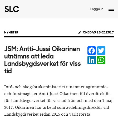
Logga in
NYHETER
ONSDAG 15.02.2017
Facebook
Twitter
JSM: Antti-Jussi Oikarinen
utnämns att leda
LinkedIn
Whats
Landsbygdsverket för viss
tid
Jord- och skogsbruksministeriet utnämner agronomie-
och forstmagister Antti-Jussi Oikarinen till överdirektör
för Landsbygdsverket för viss tid från och med den 1 maj
2017. Oikarinen har arbetat som avdelningsdirektör vid
Landsbygdsverket sedan 2015 och varit första