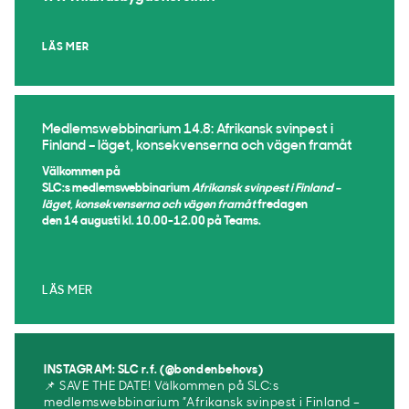
LÄS MER
Medlemswebbinarium 14.8: Afrikansk svinpest i
Finland – läget, konsekvenserna och vägen framåt
Välkommen på
SLC:s medlemswebbinarium
Afrikansk svinpest i Finland –
läget, konsekvenserna och vägen framåt
fredagen
den 14 augusti kl. 10.00-12.00 på Teams.
LÄS MER
INSTAGRAM: SLC r.f. (@bondenbehovs)
📌 SAVE THE DATE! Välkommen på SLC:s
medlemswebbinarium ”Afrikansk svinpest i Finland –