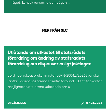
läget, konsekvenserna och vägen ...
MER FRÅN SLC
Utlåtande om utkastet till statsrådets
förordning om ändring av statsrådets
förordning om dispenser enligt jaktlagen
Jord- och skogsbruksministerietVN/20041/2026Svenska
lantbruksproducenternas centralförbund SLC r.f. tackar för
möjligheten att lämna utlåtande om u...
UTLÅTANDEN
07.08.2026