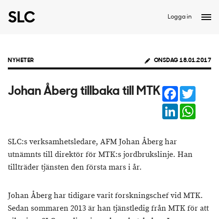
Logga in
NYHETER
ONSDAG 18.01.2017
Facebook
Twitter
Johan Åberg tillbaka till MTK
LinkedIn
Whats
SLC:s verksamhetsledare, AFM Johan Åberg har
utnämnts till direktör för MTK:s jordbrukslinje. Han
tillträder tjänsten den första mars i år.
Johan Åberg har tidigare varit forskningschef vid MTK.
Sedan sommaren 2013 är han tjänstledig från MTK för att