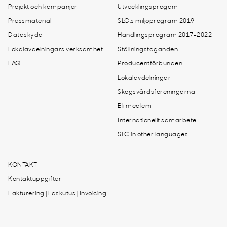
Projekt och kampanjer
Utvecklingsprogam
Pressmaterial
SLC:s miljöprogram 2019
Dataskydd
Handlingsprogram 2017-2022
Lokalavdelningars verksamhet
Ställningstaganden
FAQ
Producentförbunden
Lokalavdelningar
Skogsvårdsföreningarna
Bli medlem
Internationellt samarbete
SLC in other languages
KONTAKT
Kontaktuppgifter
Fakturering | Laskutus | Invoicing