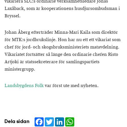
vikariera SLC:s ordinarie verksamhetsledare Jonas
Laxåback, som är kooperationens husdjursombudsman i
Bryssel.
Johan Åberg efterträder Minna-Mari Kaila som direktör
för MTK:s jordbrukslinje. Hon har nu ett ett vikariat som
chef för jord- och skogsbruksministeriets matavdelning.
Vikariatet fortsätter så länge den ordinarie chefen Risto
Artjoki är statssekreterare för samlingspartiets
ministergrupp.
Landsbygdens Folk
var först ute med nyheten.
Facebook
Twitter
LinkedIn
WhatsApp
Dela sidan