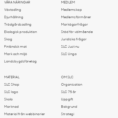
VÅRA NÄRINGAR
MEDLEM
Växtodling
Medlemskap
Djurhållning
Medlemsförmåner
Trädgårdsodling
Markägarfrågor
Ekologisk produktion
Stöd för välmående
Skog
Juridiska frågor
Finländsk mat
SLC Just nu
Mark och miljö
SLC Unga
Landsbygdsföretag
MATERIAL
OM SLC
SLC Shop
Organisation
SLC logo
SLC 75 år
Skola
Uppgift
Marknad
Bakgrund
Material från webbinarier
Strategi