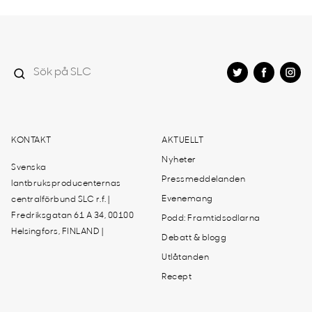
KONTAKT
AKTUELLT
Nyheter
Svenska
Pressmeddelanden
lantbruksproducenternas
Evenemang
centralförbund SLC r.f. |
Fredriksgatan 61 A 34, 00100
Podd: Framtidsodlarna
Helsingfors, FINLAND |
Debatt & blogg
Utlåtanden
Recept