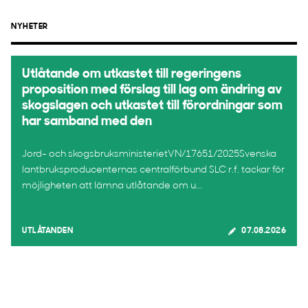
NYHETER
Utlåtande om utkastet till regeringens
proposition med förslag till lag om ändring av
skogslagen och utkastet till förordningar som
har samband med den
Jord- och skogsbruksministerietVN/17651/2025Svenska
lantbruksproducenternas centralförbund SLC r.f. tackar för
möjligheten att lämna utlåtande om u...
UTLÅTANDEN
07.08.2026