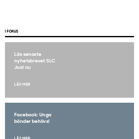
I FOKUS
Läs senaste
nyhetsbrevet SLC
Just nu
LÄS MER
Facebook: Unga
bönder behövs!
LÄS MER