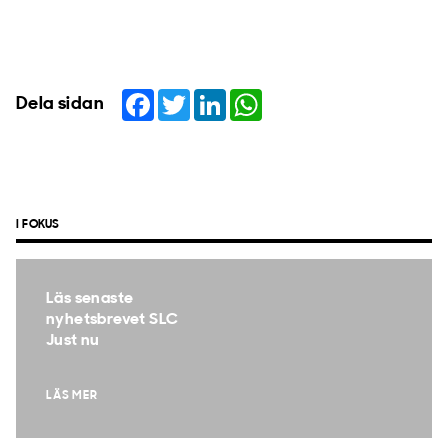
Facebook
Twitter
LinkedIn
WhatsApp
Dela sidan
I FOKUS
Läs senaste
nyhetsbrevet SLC
Just nu
LÄS MER