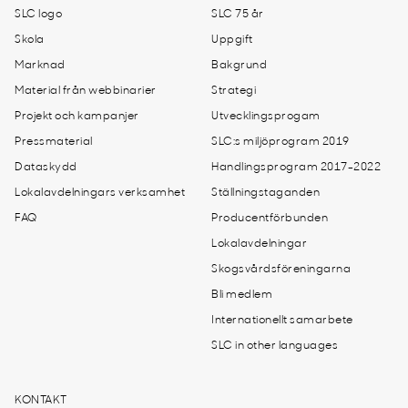
SLC logo
SLC 75 år
Skola
Uppgift
Marknad
Bakgrund
Material från webbinarier
Strategi
Projekt och kampanjer
Utvecklingsprogam
Pressmaterial
SLC:s miljöprogram 2019
Dataskydd
Handlingsprogram 2017-2022
Lokalavdelningars verksamhet
Ställningstaganden
FAQ
Producentförbunden
Lokalavdelningar
Skogsvårdsföreningarna
Bli medlem
Internationellt samarbete
SLC in other languages
KONTAKT