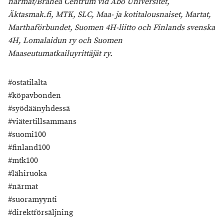
närmat/Brahea Centrum vid Åbo Universitet,
Äktasmak.fi, MTK, SLC, Maa- ja kotitalousnaiset, Martat,
Marthaförbundet, Suomen 4H-liitto och Finlands svenska
4H, Lomalaidun ry och Suomen
Maaseutumatkailuyrittäjät ry.
#ostatilalta
#köpavbonden
#syödäänyhdessä
#viätertillsammans
#suomi100
#finland100
#mtk100
#lähiruoka
#närmat
#suoramyynti
#direktförsäljning