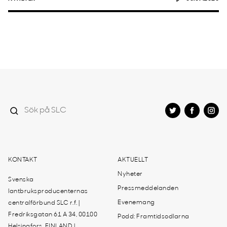
KONTAKT
AKTUELLT
Nyheter
Svenska
Pressmeddelanden
lantbruksproducenternas
Evenemang
centralförbund SLC r.f. |
Fredriksgatan 61 A 34, 00100
Podd: Framtidsodlarna
Helsingfors, FINLAND |