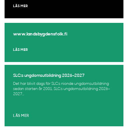
LÄS MER
www.landsbygdensfolk.fi
LÄS MER
SLC:s ungdomsutbildning 2026–2027
Det har blivit dags för SLC:s nionde ungdomsutbildning
sedan starten år 2001. SLC:s ungdomsutbildning 2026–
2027...
LÄS MER