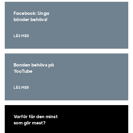
Facebook: Unga
bönder behövs!
LÄS MER
Bonden behövs på
YouTube
LÄS MER
Varför får den minst
som gör mest?