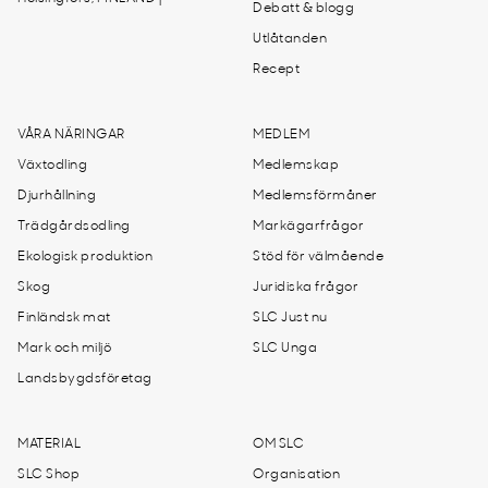
Debatt & blogg
Utlåtanden
Recept
VÅRA NÄRINGAR
MEDLEM
Växtodling
Medlemskap
Djurhållning
Medlemsförmåner
Trädgårdsodling
Markägarfrågor
Ekologisk produktion
Stöd för välmående
Skog
Juridiska frågor
Finländsk mat
SLC Just nu
Mark och miljö
SLC Unga
Landsbygdsföretag
MATERIAL
OM SLC
SLC Shop
Organisation