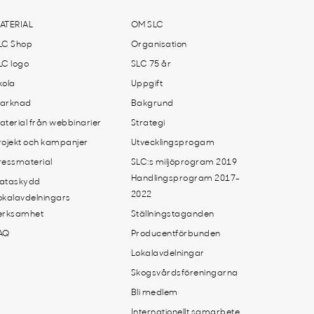
ATERIAL
OM SLC
LC Shop
Organisation
LC logo
SLC 75 år
kola
Uppgift
arknad
Bakgrund
aterial från webbinarier
Strategi
rojekt och kampanjer
Utvecklingsprogam
ressmaterial
SLC:s miljöprogram 2019
Handlingsprogram 2017-
ataskydd
2022
okalavdelningars
erksamhet
Ställningstaganden
AQ
Producentförbunden
Lokalavdelningar
Skogsvårdsföreningarna
Bli medlem
Internationellt samarbete