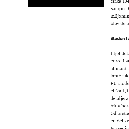
cirka 134
Sampos B
miljömini
blev de u
Stöden f
I fjol de
euro. La
allmänt s
lantbruk
EU-stöde
cirka 1,
detaljer
hitta ho
Odlarstöd
en del av
Försenin