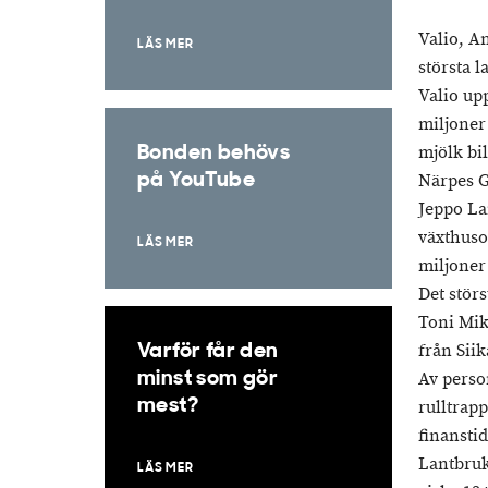
Valio, A
LÄS MER
största l
Valio upp
miljoner
mjölk bil
Bonden behövs
på YouTube
Närpes G
Jeppo La
växthuso
LÄS MER
miljoner
Det störs
Toni Mik
från Siik
Varför får den
minst som gör
Av perso
mest?
rulltrapp
finansti
Lantbruk
LÄS MER