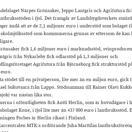
ndelslaget Närpes Grönsaker, Jeppo Lantgris och Agrifutura fic
antbruksstöden i fjol. Det framgår av Landsbygdsverkets statist
ger ändå att av de 2,1 miljoner euro i understöd som bolaget få
 skolmjölksstöd som kommunerna gynnas av eftersom de kan
ligare.
rönsaker fick 1,6 miljoner euro i marknadsstöd, svinproduce
ntgris från Nykarleby fick odlarstöd på 1,3 miljoner och
dlingsföretaget Agrifutura från Björneborg fick strukturstöd på
 euro.
ta stödet till en privatperson, lite mer än en miljon euro, gick t
ael Sukuvaara från Lappo. Stödsumman till Rainer Olavi Kukk
ajoki var nästan lika stor.
nerna i offentligheten fick Antti Herlin, som är huvudägare i h
sbolaget Kone, i fjol lite mer än 437 000 euro i lantbruksstöd. E
dningen Forbes är Herlin rikast i Finland.
arcentralen MTK:s ordförande Juha Marttilas lantbruksföretag