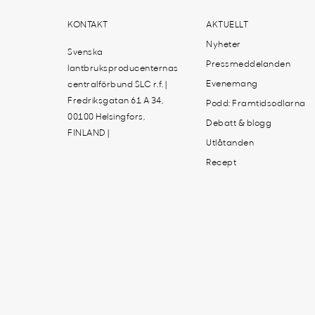
KONTAKT
AKTUELLT
Nyheter
Svenska
Pressmeddelanden
lantbruksproducenternas
Evenemang
centralförbund SLC r.f. |
Fredriksgatan 61 A 34,
Podd: Framtidsodlarna
00100 Helsingfors,
Debatt & blogg
FINLAND |
Utlåtanden
Recept