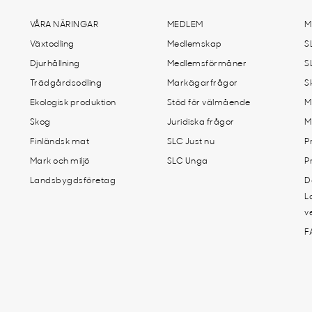
VÅRA NÄRINGAR
MEDLEM
M
Växtodling
Medlemskap
S
Djurhållning
Medlemsförmåner
S
Trädgårdsodling
Markägarfrågor
S
Ekologisk produktion
Stöd för välmående
M
Skog
Juridiska frågor
M
Finländsk mat
SLC Just nu
P
Mark och miljö
SLC Unga
P
Landsbygdsföretag
D
L
v
F