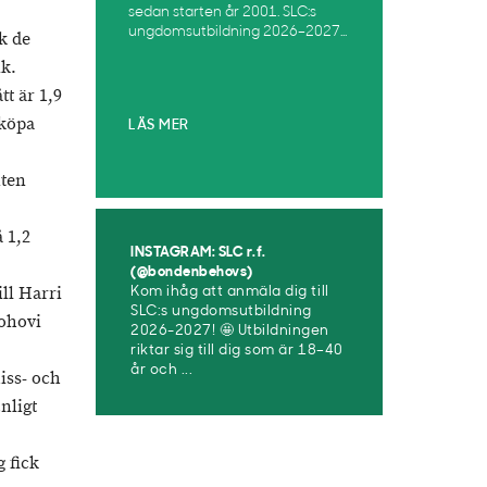
sedan starten år 2001. SLC:s
ungdomsutbildning 2026–2027...
k de
ik.
tt är 1,9
 köpa
LÄS MER
nten
 1,2
INSTAGRAM: SLC r.f.
(@bondenbehovs)
ill Harri
Kom ihåg att anmäla dig till
SLC:s ungdomsutbildning
ohovi
2026-2027! 🤩 Utbildningen
riktar sig till dig som är 18–40
år och ...
iss- och
nligt
 fick