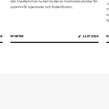
där medlemmar nu kan ta del av marknadsutsikter för
J
spannmål, oljeväxter och foderråvaror....
m
o
h
26
NYHETER
11.07.2026
N