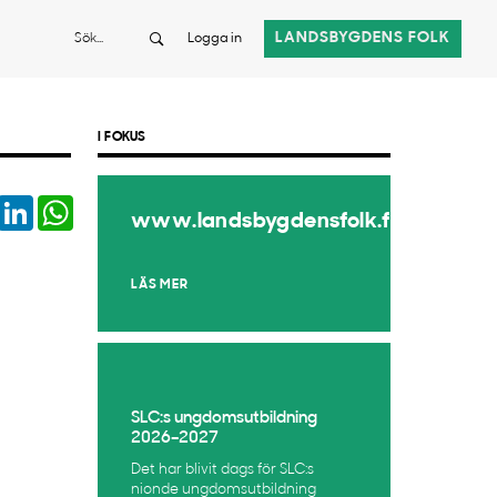
Sök
LANDSBYGDENS FOLK
Logga in
I FOKUS
book
Twitter
LinkedIn
WhatsApp
www.landsbygdensfolk.fi
LÄS MER
SLC:s ungdomsutbildning
2026–2027
Det har blivit dags för SLC:s
nionde ungdomsutbildning