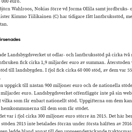
 000 euro.
jörn Wahlroos, Nokias förre vd Jorma Ollila samt jordbruks- 
ster Kimmo Tiilikainen (C) har tidigare fått lantbruksstöd, men
tan.
örsenades
lade Landsbygdsverket ut odlar- och lantbruksstöd på cirka två 
ntbruken fick cirka 1,9 miljarder euro av summan. Återstoden 
töd till landsbygden. I fjol fick cirka 60 000 stöd, av dem var 5
.
n uppgick till nästan 900 miljoner euro och de nationella stöde
1 miljarder euro. Landsbygdsverket offentliggör inte på sin web
at vilka som får enbart nationellt stöd. Uppgifterna om dem ka
s hemkommunerna till dem som får stödet.
et var i fjol cirka 300 miljoner euro större än 2015. Det här ber
 stöden 2015 inte betalades förrän under första hälften av 2016
gen ledde bland annat till den uppseendeväckande traktormar