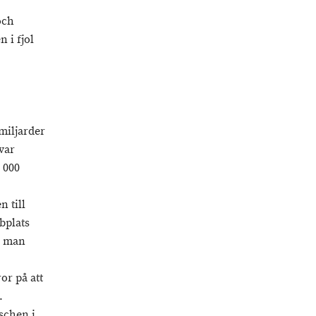
och
 i fjol
miljarder
var
5 000
n till
bplats
n man
or på att
.
schen i