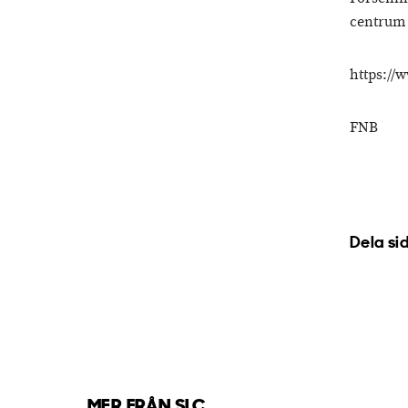
centrum 
https://
FNB
Dela si
MER FRÅN SLC