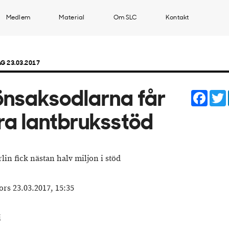
Medlem
Material
Om SLC
Kontakt
G 23.03.2017
Face
nsaksodlarna får
ra lantbruksstöd
lin fick nästan halv miljon i stöd
ors 23.03.2017, 15:35
i