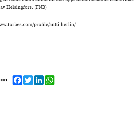
av Helsingfors. (FNB)
www.forbes.com/profile/antti-herlin/
Facebook
Twitter
LinkedIn
WhatsApp
dan