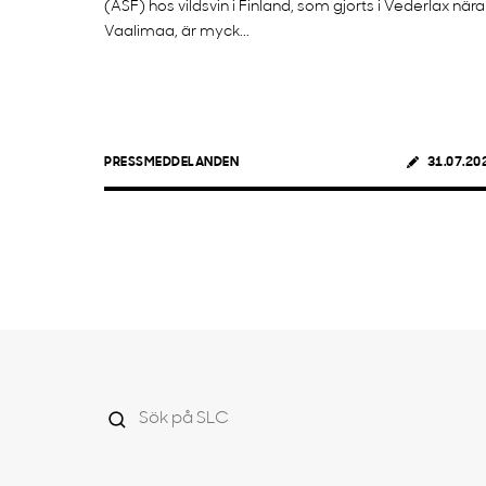
(ASF) hos vildsvin i Finland, som gjorts i Vederlax nära
Vaalimaa, är myck...
PRESSMEDDELANDEN
31.07.20