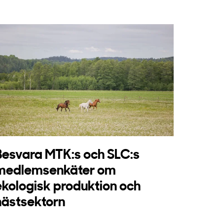
Besvara MTK:s och SLC:s
medlemsenkäter om
ekologisk produktion och
hästsektorn