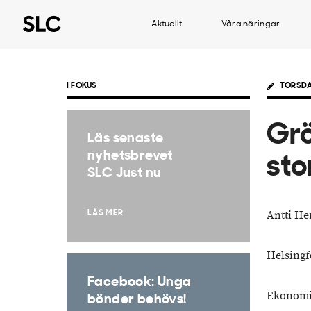
Aktuellt
Våra näringar
I FOKUS
TORSDA
Grö
Läs senaste
nyhetsbrevet
sto
SLC Just nu
Antti Her
LÄS MER
Helsingf
Facebook: Unga
Ekonom
bönder behövs!