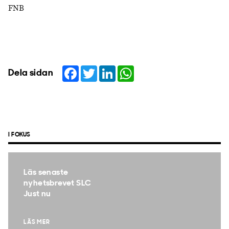
FNB
Facebook
Twitter
LinkedIn
WhatsApp
Dela sidan
I FOKUS
Läs senaste
nyhetsbrevet SLC
Just nu
LÄS MER