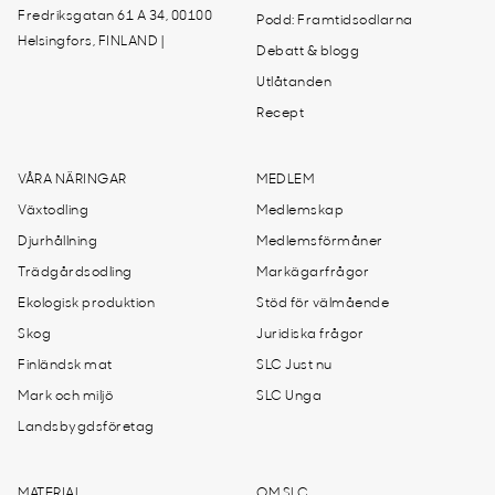
Fredriksgatan 61 A 34, 00100
Podd: Framtidsodlarna
Helsingfors, FINLAND |
Debatt & blogg
Utlåtanden
Recept
VÅRA NÄRINGAR
MEDLEM
Växtodling
Medlemskap
Djurhållning
Medlemsförmåner
Trädgårdsodling
Markägarfrågor
Ekologisk produktion
Stöd för välmående
Skog
Juridiska frågor
Finländsk mat
SLC Just nu
Mark och miljö
SLC Unga
Landsbygdsföretag
MATERIAL
OM SLC