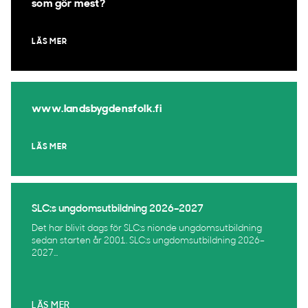
som gör mest?
LÄS MER
www.landsbygdensfolk.fi
LÄS MER
SLC:s ungdomsutbildning 2026–2027
Det har blivit dags för SLC:s nionde ungdomsutbildning
sedan starten år 2001. SLC:s ungdomsutbildning 2026–
2027...
LÄS MER