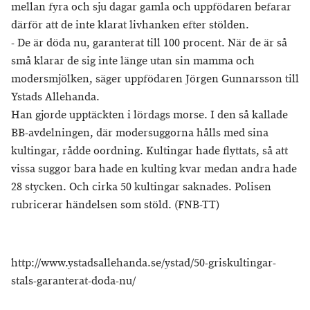
mellan fyra och sju dagar gamla och uppfödaren befarar
därför att de inte klarat livhanken efter stölden.
- De är döda nu, garanterat till 100 procent. När de är så
små klarar de sig inte länge utan sin mamma och
modersmjölken, säger uppfödaren Jörgen Gunnarsson till
Ystads Allehanda.
Han gjorde upptäckten i lördags morse. I den så kallade
BB-avdelningen, där modersuggorna hålls med sina
kultingar, rådde oordning. Kultingar hade flyttats, så att
vissa suggor bara hade en kulting kvar medan andra hade
28 stycken. Och cirka 50 kultingar saknades. Polisen
rubricerar händelsen som stöld. (FNB-TT)
http://www.ystadsallehanda.se/ystad/50-griskultingar-
stals-garanterat-doda-nu/