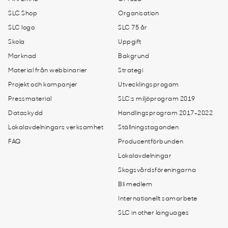
SLC Shop
Organisation
SLC logo
SLC 75 år
Skola
Uppgift
Marknad
Bakgrund
Material från webbinarier
Strategi
Projekt och kampanjer
Utvecklingsprogam
Pressmaterial
SLC:s miljöprogram 2019
Dataskydd
Handlingsprogram 2017-2022
Lokalavdelningars verksamhet
Ställningstaganden
FAQ
Producentförbunden
Lokalavdelningar
Skogsvårdsföreningarna
Bli medlem
Internationellt samarbete
SLC in other languages