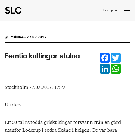
Logga in
MÅNDAG 27.02.2017
Facebook
Twitter
Femtio kultingar stulna
LinkedIn
Whats
Stockholm 27.02.2017, 12:22
Utrikes
Ett 50-tal nyfödda griskultingar försvann från en gård
utanför Löderup i södra Skåne i helgen. De var bara