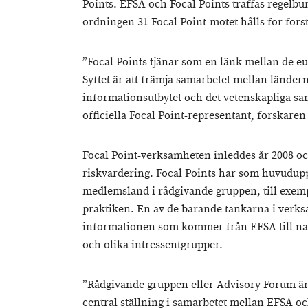
Points. EFSA och Focal Points träffas regelbu
ordningen 31 Focal Point-mötet hålls för förs
”Focal Points tjänar som en länk mellan de 
Syftet är att främja samarbetet mellan länder
informationsutbytet och det vetenskapliga sam
officiella Focal Point-representant, forskaren
Focal Point-verksamheten inleddes år 2008 oc
riskvärdering. Focal Points har som huvuduppgi
medlemsland i rådgivande gruppen, till exempe
praktiken. En av de bärande tankarna i verks
informationen som kommer från EFSA till nati
och olika intressentgrupper.
”Rådgivande gruppen eller Advisory Forum är
central ställning i samarbetet mellan EFSA 