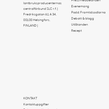
Pressmeddelanden
lantbruksproducenternas
Evenemang
centralförbund SLC r.f. |
Podd: Framtidsodlarna
Fredriksgatan 61 A 34,
Debatt & blogg
00100 Helsingfors,
Utlåtanden
FINLAND |
Recept
KONTAKT
Kontaktuppgifter