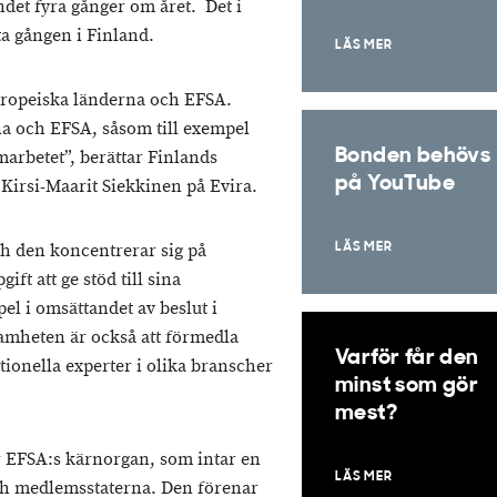
ndet fyra gånger om året. Det i
ta gången i Finland.
LÄS MER
europeiska länderna och EFSA.
na och EFSA, såsom till exempel
Bonden behövs
arbetet”, berättar Finlands
på YouTube
 Kirsi-Maarit Siekkinen på Evira.
h den koncentrerar sig på
LÄS MER
ft att ge stöd till sina
l i omsättandet av beslut i
amheten är också att förmedla
Varför får den
onella experter i olika branscher
minst som gör
mest?
 EFSA:s kärnorgan, som intar en
LÄS MER
och medlemsstaterna. Den förenar