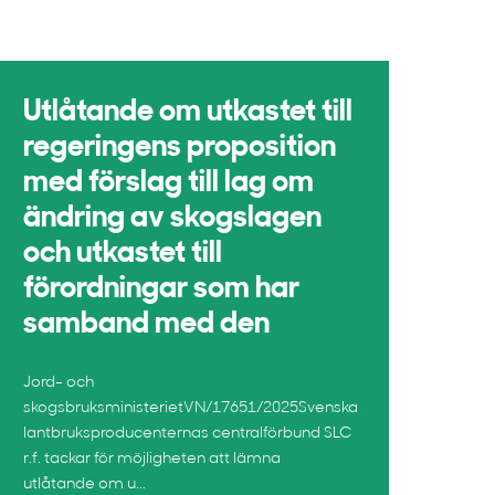
Utlåtande om utkastet till
regeringens proposition
med förslag till lag om
ändring av skogslagen
och utkastet till
förordningar som har
samband med den
Jord- och
skogsbruksministerietVN/17651/2025Svenska
lantbruksproducenternas centralförbund SLC
r.f. tackar för möjligheten att lämna
utlåtande om u...