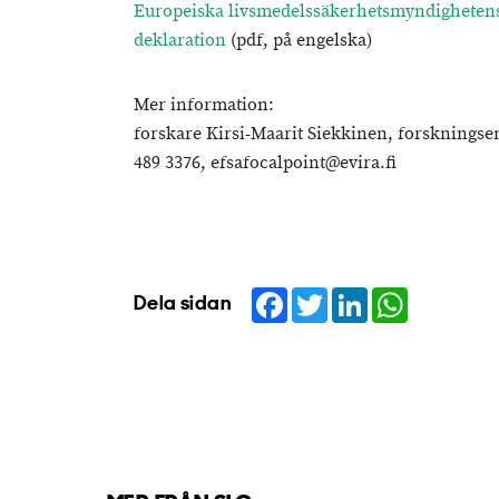
Europeiska livsmedelssäkerhetsmyndigheten
deklaration
(pdf, på engelska)
Mer information:
forskare Kirsi-Maarit Siekkinen, forskningsen
489 3376, efsafocalpoint@evira.fi
Facebook
Twitter
LinkedIn
WhatsApp
Dela sidan