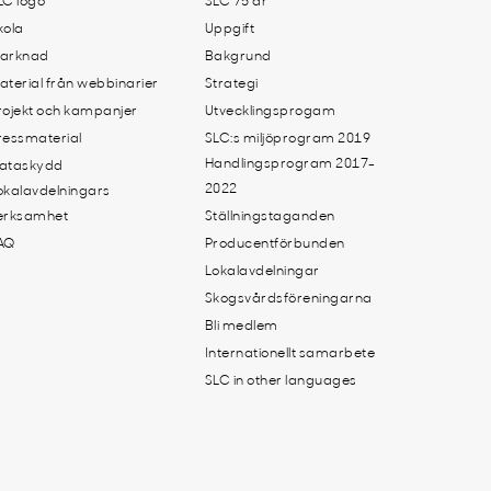
LC logo
SLC 75 år
kola
Uppgift
arknad
Bakgrund
aterial från webbinarier
Strategi
rojekt och kampanjer
Utvecklingsprogam
ressmaterial
SLC:s miljöprogram 2019
Handlingsprogram 2017-
ataskydd
2022
okalavdelningars
erksamhet
Ställningstaganden
AQ
Producentförbunden
Lokalavdelningar
Skogsvårdsföreningarna
Bli medlem
Internationellt samarbete
SLC in other languages