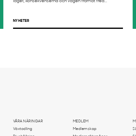
läget, konsekvenserna och vägen framåt fred...
NYHETER
VÅRA NÄRINGAR
MEDLEM
M
Växtodling
Medlemskap
S