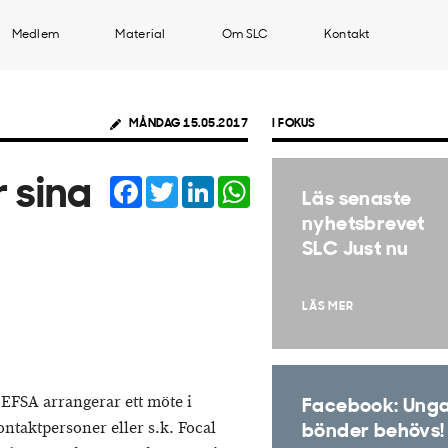
Medlem
Material
Om SLC
Kontakt
MÅNDAG 15.05.2017
I FOKUS
Facebook
Twitter
LinkedIn
WhatsApp
r sina
Läs senaste
nyhetsbrevet
SLC Just nu
LÄS MER
EFSA arrangerar ett möte i
Facebook: Ung
ontaktpersoner eller s.k. Focal
bönder behövs!