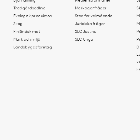
Djurhållning
Medlemsförmåner
S
Trädgårdsodling
Markägarfrågor
S
Ekologisk produktion
Stöd för välmående
M
Skog
Juridiska frågor
M
Finländsk mat
SLC Just nu
P
Mark och miljö
SLC Unga
P
Landsbygdsföretag
D
L
v
F