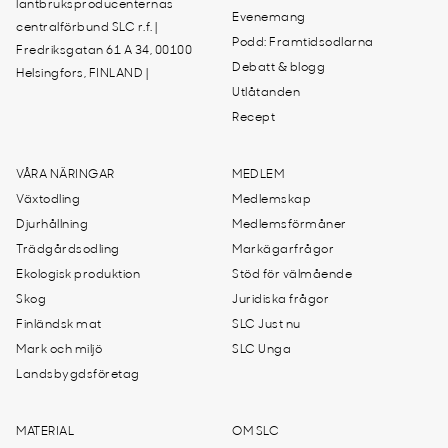
lantbruksproducenternas
Evenemang
centralförbund SLC r.f. |
Podd: Framtidsodlarna
Fredriksgatan 61 A 34, 00100
Debatt & blogg
Helsingfors, FINLAND |
Utlåtanden
Recept
VÅRA NÄRINGAR
MEDLEM
Växtodling
Medlemskap
Djurhållning
Medlemsförmåner
Trädgårdsodling
Markägarfrågor
Ekologisk produktion
Stöd för välmående
Skog
Juridiska frågor
Finländsk mat
SLC Just nu
Mark och miljö
SLC Unga
Landsbygdsföretag
MATERIAL
OM SLC