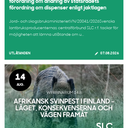
förordning om ändring av statsrådets
förordning om dispenser enligt jaktlagen
Jord- och skogsbruksministerietVN/20041/2026Svenska
lantbruksproducenternas centralförbund SLC r.f. tackar för
möjligheten att lämna utlåtande om u...
UTLÅTANDEN
07.08.2026
14
AUG.