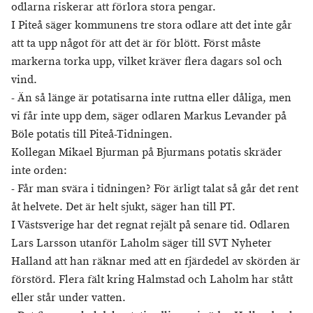
odlarna riskerar att förlora stora pengar.
I Piteå säger kommunens tre stora odlare att det inte går
att ta upp något för att det är för blött. Först måste
markerna torka upp, vilket kräver flera dagars sol och
vind.
- Än så länge är potatisarna inte ruttna eller dåliga, men
vi får inte upp dem, säger odlaren Markus Levander på
Böle potatis till Piteå-Tidningen.
Kollegan Mikael Bjurman på Bjurmans potatis skräder
inte orden:
- Får man svära i tidningen? För ärligt talat så går det rent
åt helvete. Det är helt sjukt, säger han till PT.
I Västsverige har det regnat rejält på senare tid. Odlaren
Lars Larsson utanför Laholm säger till SVT Nyheter
Halland att han räknar med att en fjärdedel av skörden är
förstörd. Flera fält kring Halmstad och Laholm har stått
eller står under vatten.