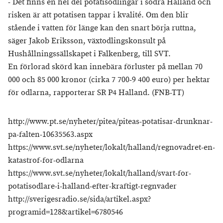
- Det finns en hel del potatisodlingar i södra Halland och
risken är att potatisen tappar i kvalité. Om den blir
stående i vatten för länge kan den snart börja ruttna,
säger Jakob Eriksson, växtodlingskonsult på
Hushållningssällskapet i Falkenberg, till SVT.
En förlorad skörd kan innebära förluster på mellan 70
000 och 85 000 kronor (cirka 7 700-9 400 euro) per hektar
för odlarna, rapporterar SR P4 Halland. (FNB-TT)
http://www.pt.se/nyheter/pitea/piteas-potatisar-drunknar-
pa-falten-10635563.aspx
https://www.svt.se/nyheter/lokalt/halland/regnovadret-en-
katastrof-for-odlarna
https://www.svt.se/nyheter/lokalt/halland/svart-for-
potatisodlare-i-halland-efter-kraftigt-regnvader
http://sverigesradio.se/sida/artikel.aspx?
programid=128&artikel=6780546