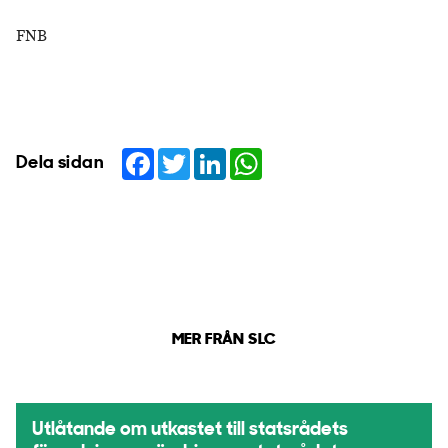
FNB
Facebook
Twitter
LinkedIn
WhatsApp
Dela sidan
MER FRÅN SLC
Utlåtande om utkastet till statsrådets