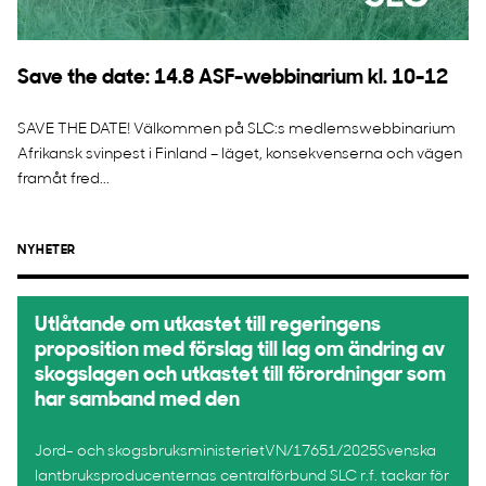
Save the date: 14.8 ASF-webbinarium kl. 10-12
SAVE THE DATE! Välkommen på SLC:s medlemswebbinarium
Afrikansk svinpest i Finland – läget, konsekvenserna och vägen
framåt fred...
NYHETER
Utlåtande om utkastet till regeringens
proposition med förslag till lag om ändring av
skogslagen och utkastet till förordningar som
har samband med den
Jord- och skogsbruksministerietVN/17651/2025Svenska
lantbruksproducenternas centralförbund SLC r.f. tackar för