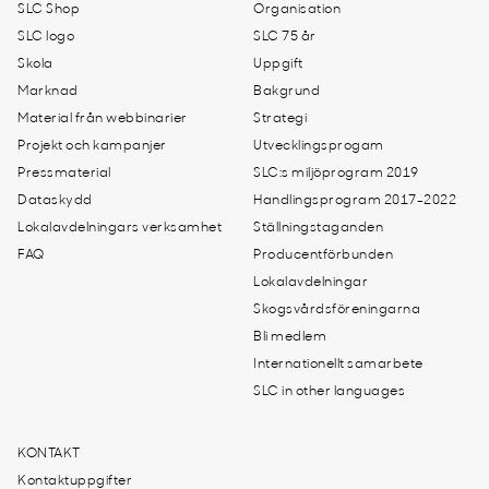
SLC Shop
Organisation
SLC logo
SLC 75 år
Skola
Uppgift
Marknad
Bakgrund
Material från webbinarier
Strategi
Projekt och kampanjer
Utvecklingsprogam
Pressmaterial
SLC:s miljöprogram 2019
Dataskydd
Handlingsprogram 2017-2022
Lokalavdelningars verksamhet
Ställningstaganden
FAQ
Producentförbunden
Lokalavdelningar
Skogsvårdsföreningarna
Bli medlem
Internationellt samarbete
SLC in other languages
KONTAKT
Kontaktuppgifter