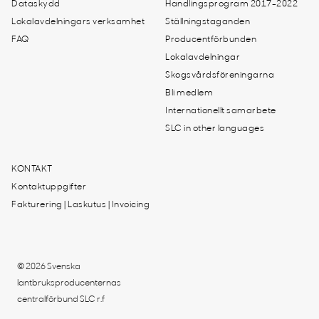
Dataskydd
Handlingsprogram 2017-2022
Lokalavdelningars verksamhet
Ställningstaganden
FAQ
Producentförbunden
Lokalavdelningar
Skogsvårdsföreningarna
Bli medlem
Internationellt samarbete
SLC in other languages
KONTAKT
Kontaktuppgifter
Fakturering | Laskutus | Invoicing
© 2026 Svenska
lantbruksproducenternas
centralförbund SLC r.f