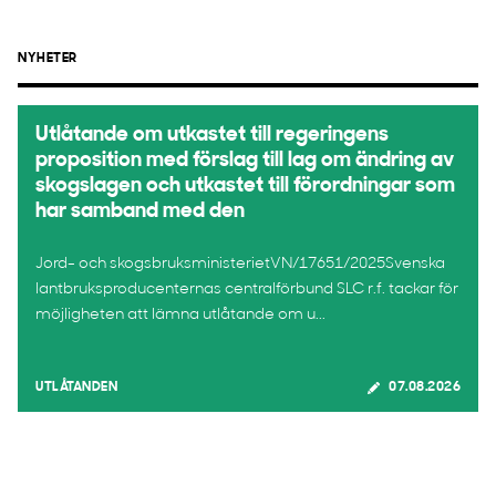
NYHETER
Utlåtande om utkastet till regeringens
proposition med förslag till lag om ändring av
skogslagen och utkastet till förordningar som
har samband med den
Jord- och skogsbruksministerietVN/17651/2025Svenska
lantbruksproducenternas centralförbund SLC r.f. tackar för
möjligheten att lämna utlåtande om u...
UTLÅTANDEN
07.08.2026