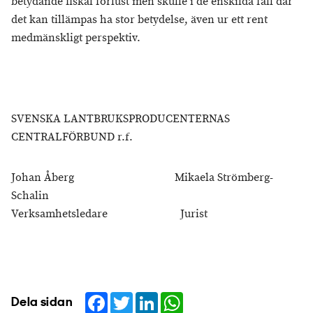
betydande fiskal förlust men skulle i de enskilda fall där
det kan tillämpas ha stor betydelse, även ur ett rent
medmänskligt perspektiv.
SVENSKA LANTBRUKSPRODUCENTERNAS
CENTRALFÖRBUND r.f.
Johan Åberg Mikaela Strömberg-
Schalin
Verksamhetsledare Jurist
Facebook
Twitter
LinkedIn
WhatsApp
Dela sidan