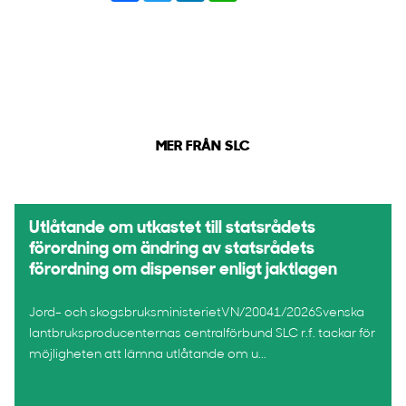
MER FRÅN SLC
Utlåtande om utkastet till statsrådets
förordning om ändring av statsrådets
förordning om dispenser enligt jaktlagen
Jord- och skogsbruksministerietVN/20041/2026Svenska
lantbruksproducenternas centralförbund SLC r.f. tackar för
möjligheten att lämna utlåtande om u...