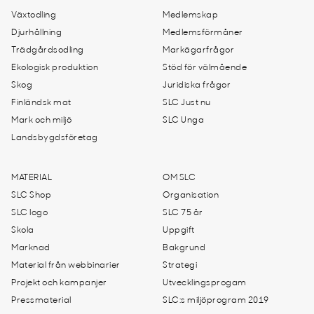
Växtodling
Medlemskap
Djurhållning
Medlemsförmåner
Trädgårdsodling
Markägarfrågor
Ekologisk produktion
Stöd för välmående
Skog
Juridiska frågor
Finländsk mat
SLC Just nu
Mark och miljö
SLC Unga
Landsbygdsföretag
MATERIAL
OM SLC
SLC Shop
Organisation
SLC logo
SLC 75 år
Skola
Uppgift
Marknad
Bakgrund
Material från webbinarier
Strategi
Projekt och kampanjer
Utvecklingsprogam
Pressmaterial
SLC:s miljöprogram 2019