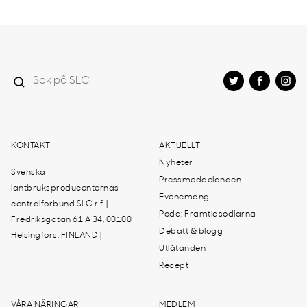
KONTAKT
AKTUELLT
Nyheter
Svenska
Pressmeddelanden
lantbruksproducenternas
Evenemang
centralförbund SLC r.f. |
Podd: Framtidsodlarna
Fredriksgatan 61 A 34, 00100
Debatt & blogg
Helsingfors, FINLAND |
Utlåtanden
Recept
VÅRA NÄRINGAR
MEDLEM