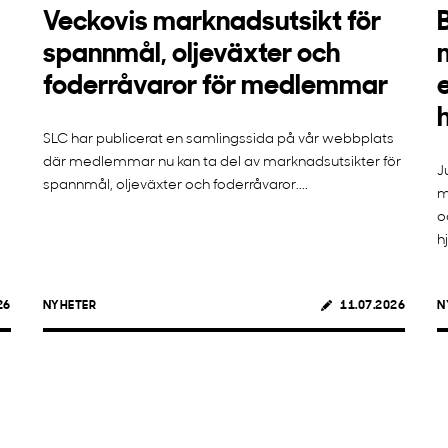
Veckovis marknadsutsikt för
spannmål, oljeväxter och
foderråvaror för medlemmar
SLC har publicerat en samlingssida på vår webbplats
där medlemmar nu kan ta del av marknadsutsikter för
J
spannmål, oljeväxter och foderråvaror....
m
o
h
26
NYHETER
11.07.2026
N