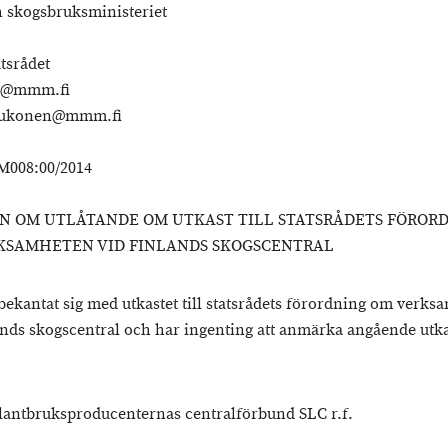
h skogsbruksministeriet
atsrådet
o@mmm.fi
aukonen@mmm.fi
008:00/2014
N OM UTLÅTANDE OM UTKAST TILL STATSRÅDETS FÖROR
KSAMHETEN VID FINLANDS SKOGSCENTRAL
bekantat sig med utkastet till statsrådets förordning om verks
ands skogscentral och har ingenting att anmärka angående utka
lantbruksproducenternas centralförbund SLC r.f.