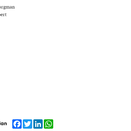
Borgman
ert
Facebook
Twitter
LinkedIn
WhatsApp
dan