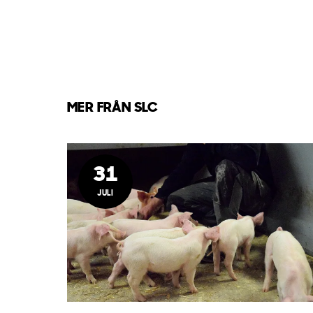
MER FRÅN SLC
31
JULI