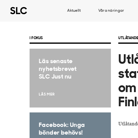
Aktuellt
Våra näringar
I FOKUS
UTLÅTAND
Utl
Läs senaste
nyhetsbrevet
sta
SLC Just nu
om 
LÄS MER
Fin
Utlåtand
Facebook: Unga
bönder behövs!