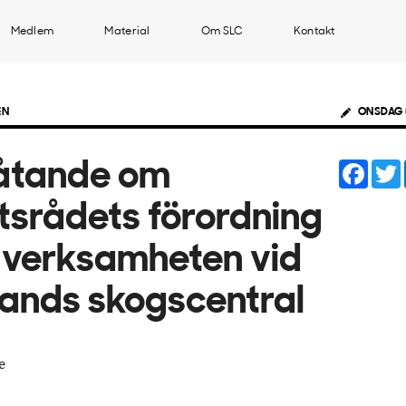
Medlem
Material
Om SLC
Kontakt
EN
ONSDAG 
Face
åtande om
tsrådets förordning
verksamheten vid
lands skogscentral
e