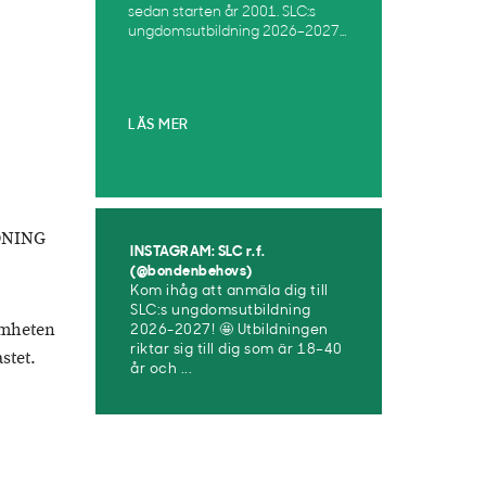
sedan starten år 2001. SLC:s
ungdomsutbildning 2026–2027...
LÄS MER
DNING
INSTAGRAM: SLC r.f.
(@bondenbehovs)
Kom ihåg att anmäla dig till
SLC:s ungdomsutbildning
amheten
2026-2027! 🤩 Utbildningen
riktar sig till dig som är 18–40
stet.
år och ...