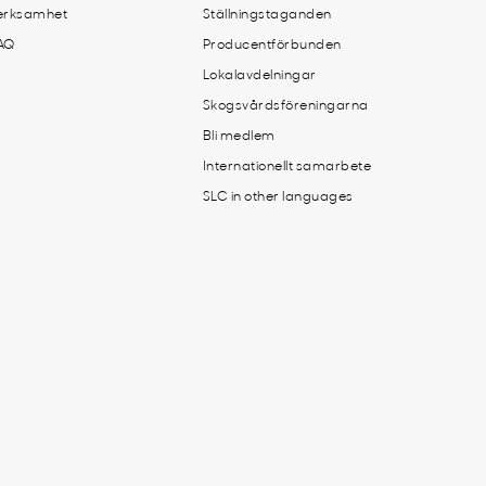
erksamhet
Ställningstaganden
AQ
Producentförbunden
Lokalavdelningar
Skogsvårdsföreningarna
Bli medlem
Internationellt samarbete
SLC in other languages