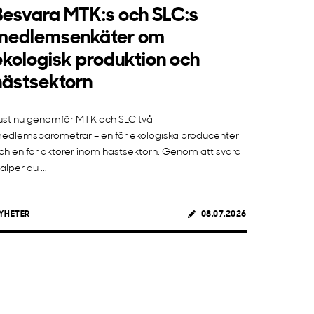
Besvara MTK:s och SLC:s
medlemsenkäter om
ekologisk produktion och
hästsektorn
ust nu genomför MTK och SLC två
edlemsbarometrar – en för ekologiska producenter
ch en för aktörer inom hästsektorn. Genom att svara
jälper du ...
YHETER
08.07.2026