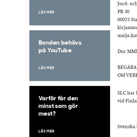
Jord- oc
PB 30
LÄS MER
00023 St
kirjaam
maija.k
Bonden behövs
på YouTube
Dnr MMM
BEGÄRA
LÄS MER
OM VER
SLC har 
Varför får den
vid Finl
minst som gör
mest?
Svenska 
LÄS MER