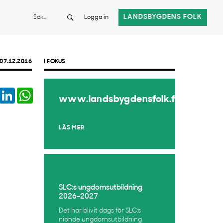
Sök
LANDSBYGDENS FOLK
Logga in
07.12.2016
I FOKUS
book
Twitter
LinkedIn
WhatsApp
www.landsbygdensfolk.fi
LÄS MER
SLC:s ungdomsutbildning
2026–2027
Det har blivit dags för SLC:s
nionde ungdomsutbildning