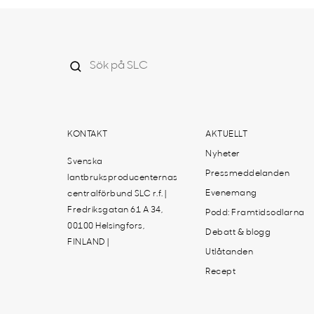
KONTAKT
AKTUELLT
Nyheter
Svenska
Pressmeddelanden
lantbruksproducenternas
Evenemang
centralförbund SLC r.f. |
Fredriksgatan 61 A 34,
Podd: Framtidsodlarna
00100 Helsingfors,
Debatt & blogg
FINLAND |
Utlåtanden
Recept