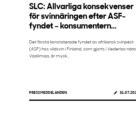
SLC: Allvarliga konsekvenser
för svinnäringen efter ASF-
fyndet – konsumentern...
Det första konstaterade fyndet av afrikansk svinpest
(ASF) hos vildsvin i Finland, som gjorts i Vederlax nära
Vaalimaa, är myck...
PRESSMEDDELANDEN
31.07.20