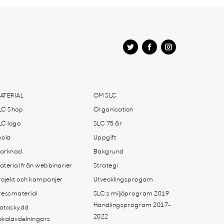
ATERIAL
OM SLC
LC Shop
Organisation
LC logo
SLC 75 år
kola
Uppgift
arknad
Bakgrund
aterial från webbinarier
Strategi
rojekt och kampanjer
Utvecklingsprogam
ressmaterial
SLC:s miljöprogram 2019
Handlingsprogram 2017-
ataskydd
2022
okalavdelningars