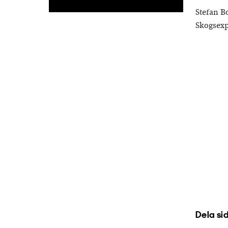
Stefan 
Skogsexp
Dela si