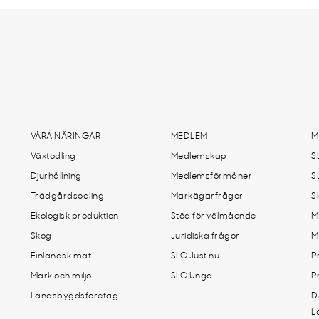
VÅRA NÄRINGAR
MEDLEM
M
Växtodling
Medlemskap
S
Djurhållning
Medlemsförmåner
S
Trädgårdsodling
Markägarfrågor
S
Ekologisk produktion
Stöd för välmående
M
Skog
Juridiska frågor
M
Finländsk mat
SLC Just nu
P
Mark och miljö
SLC Unga
P
Landsbygdsföretag
D
L