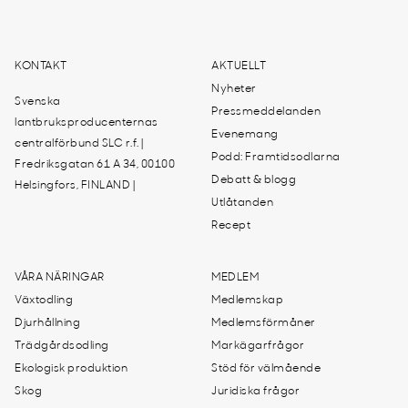
KONTAKT
AKTUELLT
Nyheter
Svenska
Pressmeddelanden
lantbruksproducenternas
Evenemang
centralförbund SLC r.f. |
Podd: Framtidsodlarna
Fredriksgatan 61 A 34, 00100
Debatt & blogg
Helsingfors, FINLAND |
Utlåtanden
Recept
VÅRA NÄRINGAR
MEDLEM
Växtodling
Medlemskap
Djurhållning
Medlemsförmåner
Trädgårdsodling
Markägarfrågor
Ekologisk produktion
Stöd för välmående
Skog
Juridiska frågor