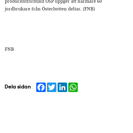
producentförbund ÖSP uppger att närmare 60
jordbrukare från Österbotten deltar. (FNB)
FNB
Facebook
Twitter
LinkedIn
WhatsApp
Dela sidan