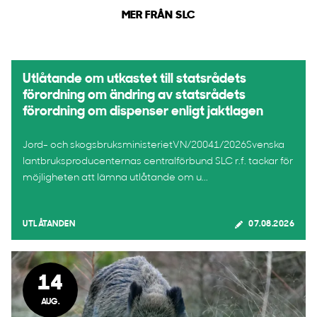
MER FRÅN SLC
Utlåtande om utkastet till statsrådets
förordning om ändring av statsrådets
förordning om dispenser enligt jaktlagen
Jord- och skogsbruksministerietVN/20041/2026Svenska
lantbruksproducenternas centralförbund SLC r.f. tackar för
möjligheten att lämna utlåtande om u...
UTLÅTANDEN
07.08.2026
14
AUG.