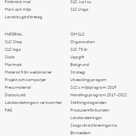
Finländsk mat
SLC Just nu
Mark och miljö
SLC Unga
Landsbygdsföretag
MATERIAL
OM SLC
SLC Shop
Organisation
SLC logo
SLC 75 år
Skola
Uppgift
Marknad
Bakgrund
Material från webbinarier
Strategi
Projekt och kampanjer
Utvecklingsprogam
Pressmaterial
SLC:s miljöprogram 2019
Dataskydd
Handlingsprogram 2017-2022
Lokalavdelningars verksamhet
Ställningstaganden
FAQ
Producentförbunden
Lokalavdelningar
Skogsvårdsföreningarna
Bli medlem