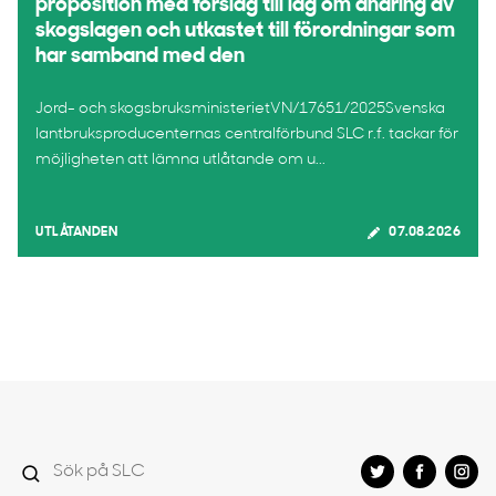
proposition med förslag till lag om ändring av
skogslagen och utkastet till förordningar som
har samband med den
Jord- och skogsbruksministerietVN/17651/2025Svenska
lantbruksproducenternas centralförbund SLC r.f. tackar för
möjligheten att lämna utlåtande om u...
UTLÅTANDEN
07.08.2026