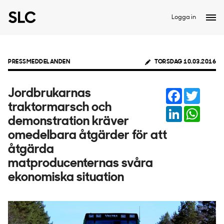
Logga in
PRESSMEDDELANDEN
TORSDAG 10.03.2016
Facebook
Twitter
Jordbrukarnas
traktormarsch och
LinkedIn
Whats
demonstration kräver
omedelbara åtgärder för att
åtgärda
matproducenternas svåra
ekonomiska situation