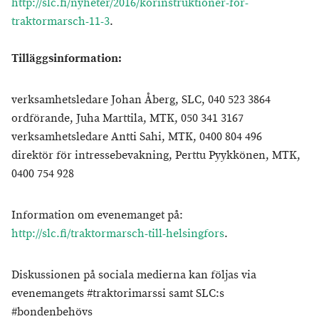
http://slc.fi/nyheter/2016/korinstruktioner-for-
traktormarsch-11-3
.
Tilläggsinformation:
verksamhetsledare Johan Åberg, SLC, 040 523 3864
ordförande, Juha Marttila, MTK, 050 341 3167
verksamhetsledare Antti Sahi, MTK, 0400 804 496
direktör för intressebevakning, Perttu Pyykkönen, MTK,
0400 754 928
Information om evenemanget på:
http://slc.fi/traktormarsch-till-helsingfors
.
Diskussionen på sociala medierna kan följas via
evenemangets #traktorimarssi samt SLC:s
#bondenbehövs