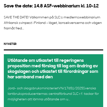
Save the date: 14.8 ASF-webbinarium kl. 10-12
SAVE THE DATE! Välkommen på SLC:s medlemswebbinarium
Afrikansk svinpest i Finland – läget, konsekvenserna och vägen
framåt fred...
NYHETER
Utlåtande om utkastet till regeringens
proposition med förslag till lag om ändring av
skogslagen och utkastet till förordningar som
har samband med den
Jord- och skogsbruksministerietVN/17651/2025Svenska
lantbruksproducenternas centralförbund SLC r.f. tackar för
möjligheten att lämna utlåtande om u...