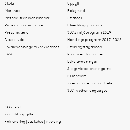
Skola
Uppgift
Marknad
Bakgrund
Material från webbinarier
Strategi
Projekt och kampanjer
Utvecklingsprogam
Pressmaterial
SLC:s miljöprogram 2019
Dataskydd
Handlingsprogram 2017-2022
Lokalavdelningars verksamhet
Ställningstaganden
FAQ
Producentförbunden
Lokalavdelningar
Skogsvårdsföreningarna
Bli medlem
Internationellt samarbete
SLC in other languages
KONTAKT
Kontaktuppgifter
Fakturering | Laskutus | Invoicing