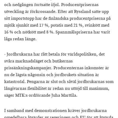
och nedgången fortsatte ifjol. Producentprisernas
utveckling är förkrossande. Efter att Ryssland satte upp
sitt importstopp har de finländska producentpriserna på
mjölk sjunkit med 17 %, potatis med 21 %, svinkött med
16 % och nötkött med 8 %. Spannmålspriserna har varit
låga redan länge.
- Jordbrukarna har fått betala för världspolitiken, det
svåra marknadsläget och butikernas
prissänkningskampanjer. Producenternas inkomster är
nu de lägsta någonsin och jordbrukets situation är
katastrofal. Pengarna är slut och såväl jordbrukarnas som
långivarnas flexibilitet är redan nu uttöjd till maximum,
säger MTK:s ordförande Juha Marttila.
I samband med demonstrationen kräver jordbrukarna
omedelbara åtgärder av regeringen och EU för att åtgärda