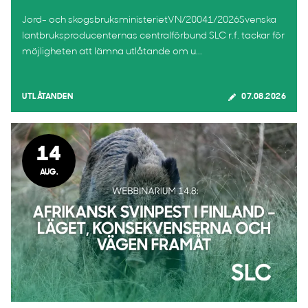
Jord- och skogsbruksministerietVN/20041/2026Svenska
lantbruksproducenternas centralförbund SLC r.f. tackar för
möjligheten att lämna utlåtande om u...
UTLÅTANDEN
07.08.2026
14
AUG.