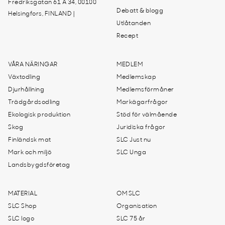
Fredriksgatan 61 A 34, 00100
Debatt & blogg
Helsingfors, FINLAND |
Utlåtanden
Recept
VÅRA NÄRINGAR
MEDLEM
Växtodling
Medlemskap
Djurhållning
Medlemsförmåner
Trädgårdsodling
Markägarfrågor
Ekologisk produktion
Stöd för välmående
Skog
Juridiska frågor
Finländsk mat
SLC Just nu
Mark och miljö
SLC Unga
Landsbygdsföretag
MATERIAL
OM SLC
SLC Shop
Organisation
SLC logo
SLC 75 år