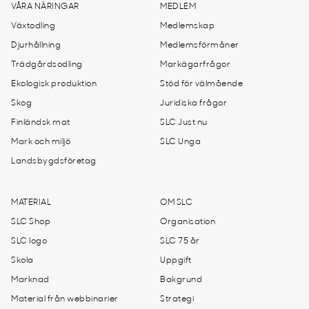
VÅRA NÄRINGAR
MEDLEM
Växtodling
Medlemskap
Djurhållning
Medlemsförmåner
Trädgårdsodling
Markägarfrågor
Ekologisk produktion
Stöd för välmående
Skog
Juridiska frågor
Finländsk mat
SLC Just nu
Mark och miljö
SLC Unga
Landsbygdsföretag
MATERIAL
OM SLC
SLC Shop
Organisation
SLC logo
SLC 75 år
Skola
Uppgift
Marknad
Bakgrund
Material från webbinarier
Strategi