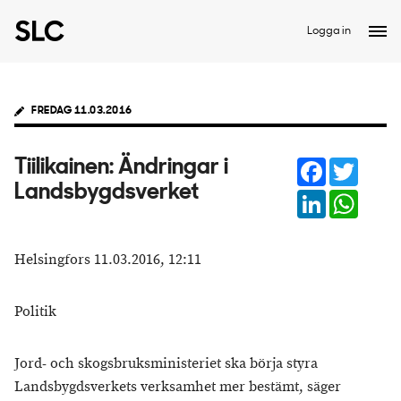
Logga in
FREDAG 11.03.2016
Facebook
Twitter
Tiilikainen: Ändringar i
Landsbygdsverket
LinkedIn
Whats
Helsingfors 11.03.2016, 12:11
Politik
Jord- och skogsbruksministeriet ska börja styra
Landsbygdsverkets verksamhet mer bestämt, säger