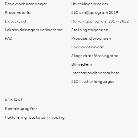
Projekt och kampanjer
Utvecklingsprogam
Pressmaterial
SLC:s miljöprogram 2019
Dataskydd
Handlingsprogram 2017-2022
Lokalavdelningars verksamhet
Ställningstaganden
FAQ
Producentförbunden
Lokalavdelningar
Skogsvårdsföreningarna
Bli medlem
Internationellt samarbete
SLC in other languages
KONTAKT
Kontaktuppgifter
Fakturering | Laskutus | Invoicing