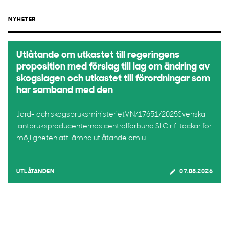
NYHETER
Utlåtande om utkastet till regeringens
proposition med förslag till lag om ändring av
skogslagen och utkastet till förordningar som
har samband med den
Jord- och skogsbruksministerietVN/17651/2025Svenska
lantbruksproducenternas centralförbund SLC r.f. tackar för
möjligheten att lämna utlåtande om u...
UTLÅTANDEN
07.08.2026