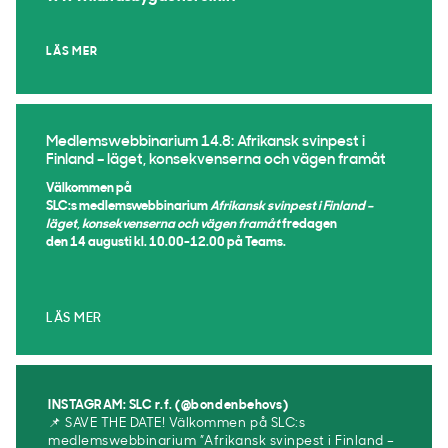
LÄS MER
Medlemswebbinarium 14.8: Afrikansk svinpest i
Finland – läget, konsekvenserna och vägen framåt
Välkommen på
SLC:s medlemswebbinarium
Afrikansk svinpest i Finland –
läget, konsekvenserna och vägen framåt
fredagen
den 14 augusti kl. 10.00-12.00 på Teams.
LÄS MER
INSTAGRAM: SLC r.f. (@bondenbehovs)
📌 SAVE THE DATE! Välkommen på SLC:s
medlemswebbinarium ”Afrikansk svinpest i Finland –