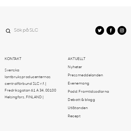
KONTAKT
AKTUELLT
Nyheter
Svenska
Pressmeddelanden
lantbruksproducenternas
Evenemang
centralförbund SLC r.f. |
Fredriksgatan 61 A 34, 00100
Podd: Framtidsodlarna
Helsingfors, FINLAND |
Debatt & blogg
Utlåtanden
Recept