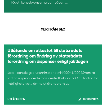
läget, konsekvenserna och vägen ...
MER FRÅN SLC
Utlåtande om utkastet till statsrådets
förordning om ändring av statsrådets
förordning om dispenser enligt jaktlagen
Jord- och skogsbruksministerietVN/20041/2026Svenska
lantbruksproducenternas centralförbund SLC r.f. tackar för
möjligheten att lämna utlåtande om u...
UTLÅTANDEN
07.08.2026