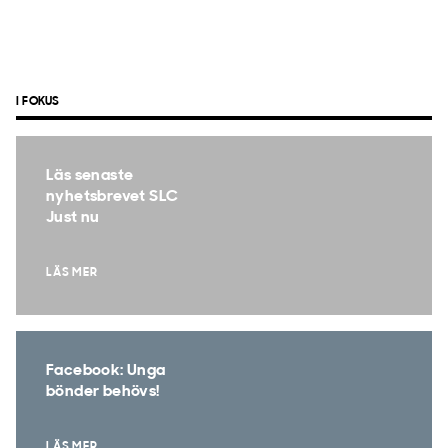
I FOKUS
Läs senaste
nyhetsbrevet SLC
Just nu
LÄS MER
Facebook: Unga
bönder behövs!
LÄS MER