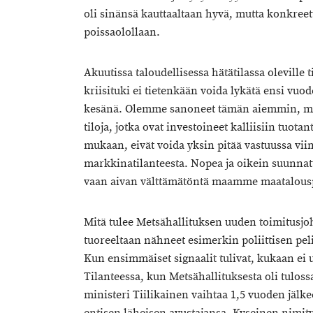
oli sinänsä kauttaaltaan hyvä, mutta konkreett
poissaolollaan.
Akuutissa taloudellisessa hätätilassa oleville 
kriisituki ei tietenkään voida lykätä ensi vuode
kesänä. Olemme sanoneet tämän aiemmin, mutta
tiloja, jotka ovat investoineet kalliisiin tuota
mukaan, eivät voida yksin pitää vastuussa vi
markkinatilanteesta. Nopea ja oikein suunnattu
vaan aivan välttämätöntä maamme maatalouspol
Mitä tulee Metsähallituksen uuden toimitusj
tuoreeltaan nähneet esimerkin poliittisen 
Kun ensimmäiset signaalit tulivat, kukaan ei 
Tilanteessa, kun Metsähallituksesta oli tulossa
ministeri Tiilikainen vaihtaa 1,5 vuoden jälke