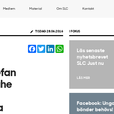
Medlem
Material
Om SLC
Kontakt
TISDAG 28.06.2016
I FOKUS
Facebook
Twitter
LinkedIn
WhatsApp
Läs senaste
nyhetsbrevet
SLC Just nu
efan
LÄS MER
uhe
Facebook: Ung
a
bönder behövs!