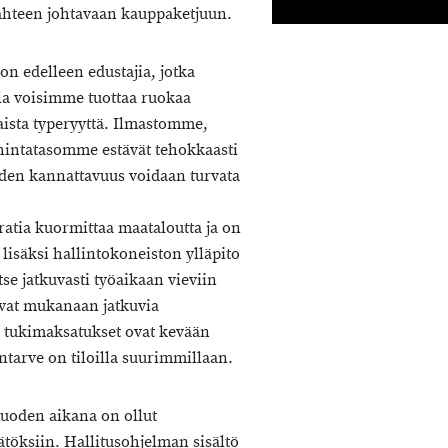
ahteen johtavaan kauppaketjuun.
on edelleen edustajia, jotka
lla voisimme tuottaa ruokaa
aista typeryyttä. Ilmastomme,
hintatasomme estävät tehokkaasti
uden kannattavuus voidaan turvata
atia kuormittaa maataloutta ja on
isäksi hallintokoneiston ylläpito
tse jatkuvasti työaikaan vieviin
uovat mukanaan jatkuvia
i tukimaksatukset ovat kevään
ntarve on tiloilla suurimmillaan.
uoden aikana on ollut
töksiin. Hallitusohjelman sisältö