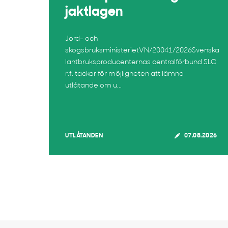
jaktlagen
Jord- och
skogsbruksministerietVN/20041/2026Svenska
lantbruksproducenternas centralförbund SLC
r.f. tackar för möjligheten att lämna
utlåtande om u...
UTLÅTANDEN
07.08.2026