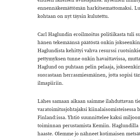
entisen läheisen avustajansa. Kyseinen nimit
ennennäkemättömän harkitsemattomaksi. Luot
kohtaan on nyt täysin kulutettu.
Carl Haglundin eroilmoitus politiikasta tuli s
hänen tekemäänsä päätöstä onkin jokseenkin k
Haglundista kehittyi vahva resurssi ruotsinkiel
pettymyksen tunne onkin havaittavissa, mutt
Haglund on puhtaan pelin pelaaja, jokseenkin l
suorastaan herrasmiesmäinen, jotta sopisi tä
ilmapiiriin.
Lähes samaan aikaan saimme ilahduttavan ti
varatoimitusjohtajaksi kiinalaisomisteisessa 
Finland:issa. Yhtiö suunnittelee kaksi miljoo
toiminnan perustamista Kemiin. Haglundilla o
haaste. Olemme jo nähneet kotimaisen metsät