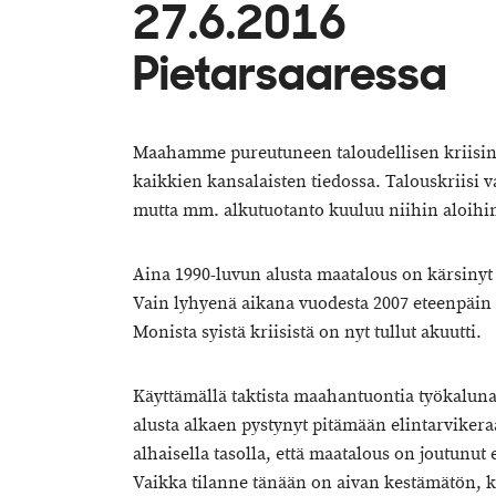
27.6.2016
Pietarsaaressa
Maahamme pureutuneen taloudellisen kriisin 
kaikkien kansalaisten tiedossa. Talouskriisi v
mutta mm. alkutuotanto kuuluu niihin aloihin
Aina 1990-luvun alusta maatalous on kärsinyt
Vain lyhyenä aikana vuodesta 2007 eteenpäin 
Monista syistä kriisistä on nyt tullut akuutti.
Käyttämällä taktista maahantuontia työkalu
alusta alkaen pystynyt pitämään elintarviker
alhaisella tasolla, että maatalous on joutunut
Vaikka tilanne tänään on aivan kestämätön, ka