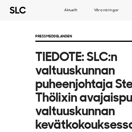
Aktuellt
Våra näringar
PRESSMEDDELANDEN
TIEDOTE: SLC:n
valtuuskunnan
puheenjohtaja St
Thölixin avajaisp
valtuuskunnan
kevätkokouksess