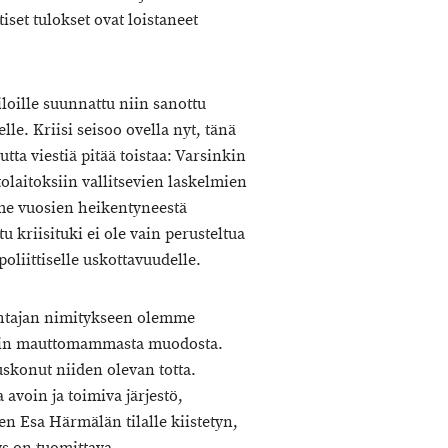
iset tulokset ovat loistaneet
tiloille suunnattu niin sanottu
lle. Kriisi seisoo ovella nyt, tänä
 viestiä pitää toistaa: Varsinkin
ntolaitoksiin vallitsevien laskelmien
ime vuosien heikentyneestä
 kriisituki ei ole vain perusteltua
iittiselle uskottavuudelle.
ohtajan nimitykseen olemme
pelin mauttomammasta muodosta.
uskonut niiden olevan totta.
 avoin ja toimiva järjestö,
en Esa Härmälän tilalle kiistetyn,