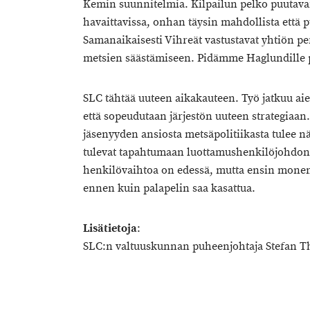
Kemin suunnitelmia. Kilpailun pelko puutavar
havaittavissa, onhan täysin mahdollista että
Samanaikaisesti Vihreät vastustavat yhtiön pe
metsien säästämiseen. Pidämme Haglundille
SLC tähtää uuteen aikakauteen. Työ jatkuu ai
että sopeudutaan järjestön uuteen strategiaa
jäsenyyden ansiosta metsäpolitiikasta tulee 
tulevat tapahtumaan luottamushenkilöjohdon 
henkilövaihtoa on edessä, mutta ensin monen
ennen kuin palapelin saa kasattua.
Lisätietoja
:
SLC:n valtuuskunnan puheenjohtaja Stefan Th