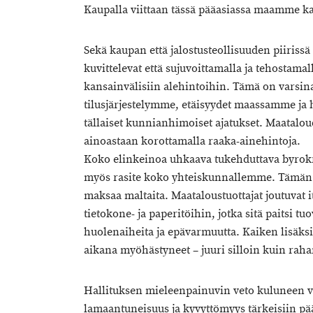
Kaupalla viittaan tässä pääasiassa maamme k
Sekä kaupan että jalostusteollisuuden piirissä 
kuvittelevat että sujuvoittamalla ja tehostama
kansainvälisiin alehintoihin. Tämä on varsin
tilusjärjestelymme, etäisyydet maassamme ja 
tällaiset kunnianhimoiset ajatukset. Maatalo
ainoastaan korottamalla raaka-ainehintoja.
Koko elinkeinoa uhkaava tukehduttava byrokr
myös rasite koko yhteiskunnallemme. Tämän l
maksaa maltaita. Maataloustuottajat joutuvat i
tietokone- ja paperitöihin, jotka sitä paitsi t
huolenaiheita ja epävarmuutta. Kaiken lisäks
aikana myöhästyneet – juuri silloin kuin raha
Hallituksen mieleenpainuvin veto kuluneen v
lamaantuneisuus ja kyvyttömyys tärkeisiin pää