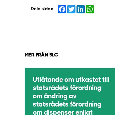
Facebook
Twitter
LinkedIn
WhatsApp
Dela sidan
MER FRÅN SLC
Utlåtande om utkastet till
statsrådets förordning
om ändring av
statsrådets förordning
om dispenser enligt