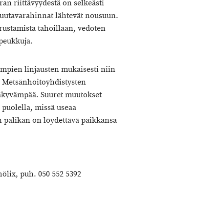
an riittävyydestä on selkeästi
 puutavarahinnat lähtevät nousuun.
rustamista tahoillaan, vedoten
 peukkuja.
empien linjausten mukaisesti niin
n. Metsänhoitoyhdistysten
näkyvämpää. Suuret muutokset
puolella, missä useaa
 palikan on löydettävä paikkansa
ölix, puh. 050 552 5392