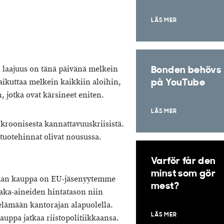
LÄS MER
laajuus on tänä päivänä melkein
Bonden behövs
aikuttaa melkein kaikkiin aloihin,
på YouTube
, jotka ovat kärsineet eniten.
LÄS MER
 kroonisesta kannattavuuskriisistä.
tuotehinnat olivat nousussa.
Varför får den
minst som gör
naan kauppa on EU-jäsenyytemme
mest?
aaka-aineiden hintatason niin
 elämään kantorajan alapuolella.
LÄS MER
uppa jatkaa riistopolitiikkaansa.