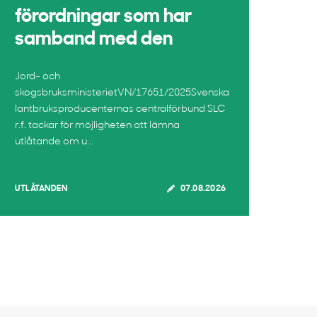
förordningar som har
samband med den
Jord- och
skogsbruksministerietVN/17651/2025Svenska
lantbruksproducenternas centralförbund SLC
r.f. tackar för möjligheten att lämna
utlåtande om u...
UTLÅTANDEN
07.08.2026