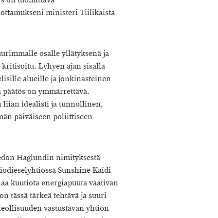
ys on tuomittava
tamukseni ministeri Tiilikaista
uurimmalle osalle yllätyksenä ja
ritisoitu. Lyhyen ajan sisällä
isille alueille ja jonkinasteinen
a päätös on ymmärrettävä.
iian idealisti ja tunnollinen,
män päiväiseen poliittiseen
edon Haglundin nimityksestä
biodieselyhtiössä Sunshine Kaidi
naa kuutiota energiapuuta vaativan
n tässä tärkeä tehtävä ja suuri
eollisuuden vastustavan yhtiön