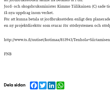
att jordbruksstöden skulle ha betalats ut i tid.
Jord- och skogsbruksminister Kimmo Tiilikainen (C) sade ti
få nya uppdrag inom verket.
För att kunna betala ut jordbruksstöden enligt den planerad
en ny projektdirektör som svarar för stödsystemen och stöd
http://www.ts.fi/uutiset/kotimaa/853943/Tenhola+Siirtamis
FNB
Facebook
Twitter
LinkedIn
WhatsApp
Dela sidan