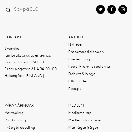
KONTAKT
AKTUELLT
Nyheter
Svenska
Pressmeddelanden
lantbruksproducenternas
Evenemang
centralförbund SLC r.f. |
Podd: Framtidsodlarna
Fredriksgatan 61 A 34, 00100
Debatt & blogg
Helsingfors, FINLAND |
Utlåtanden
Recept
VÅRA NÄRINGAR
MEDLEM
Växtodling
Medlemskap
Djurhållning
Medlemsförmåner
Trädgårdsodling
Markägarfrågor