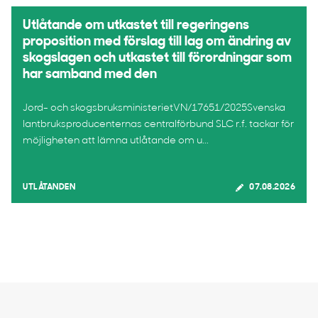
Utlåtande om utkastet till regeringens
proposition med förslag till lag om ändring av
skogslagen och utkastet till förordningar som
har samband med den
Jord- och skogsbruksministerietVN/17651/2025Svenska
lantbruksproducenternas centralförbund SLC r.f. tackar för
möjligheten att lämna utlåtande om u...
UTLÅTANDEN
07.08.2026