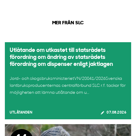
MER FRÅN SLC
Utlåtande om utkastet till statsrådets
förordning om ändring av statsrådets
förordning om dispenser enligt jaktlagen
Jord- och skogsbruksministerietVN/20041/2026Svenska
lantbruksproducenternas centralförbund SLC r.f. tackar för
möjligheten att lämna utlåtande om u...
UTLÅTANDEN
07.08.2026