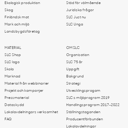
Ekologisk produktion
Stöd för välmående
Skog
Juridiska frågor
Finländsk mat
SLC Just nu
Mark och miljö
SLC Unga
Landsbygdsföretag
MATERIAL
OM SLC
SLC Shop
Organisation
SLC logo
SLC 75 år
Skola
Uppgift
Marknad
Bakgrund
Material från webbinarier
Strategi
Projekt och kampanjer
Utvecklingsprogam
Pressmaterial
SLC:s miljöprogram 2019
Dataskydd
Handlingsprogram 2017-2022
Lokalavdelningars verksamhet
Ställningstaganden
FAQ
Producentförbunden
Lokalavdelningar