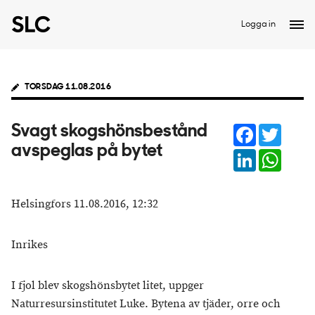
Logga in
TORSDAG 11.08.2016
Facebook
Twitter
Svagt skogshönsbestånd
avspeglas på bytet
LinkedIn
Whats
Helsingfors 11.08.2016, 12:32
Inrikes
I fjol blev skogshönsbytet litet, uppger
Naturresursinstitutet Luke. Bytena av tjäder, orre och