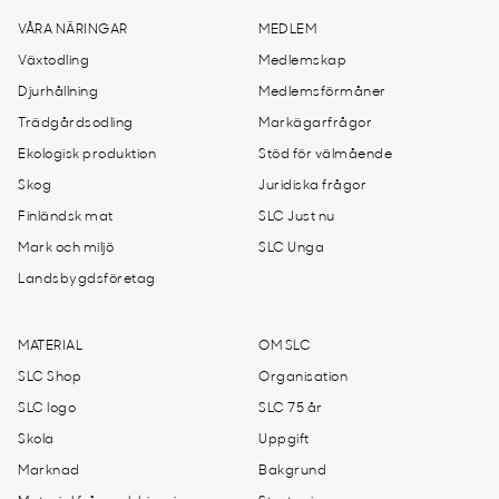
VÅRA NÄRINGAR
MEDLEM
Växtodling
Medlemskap
Djurhållning
Medlemsförmåner
Trädgårdsodling
Markägarfrågor
Ekologisk produktion
Stöd för välmående
Skog
Juridiska frågor
Finländsk mat
SLC Just nu
Mark och miljö
SLC Unga
Landsbygdsföretag
MATERIAL
OM SLC
SLC Shop
Organisation
SLC logo
SLC 75 år
Skola
Uppgift
Marknad
Bakgrund