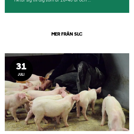
riktar sig till dig som är 18–40 år och ...
MER FRÅN SLC
31
JULI