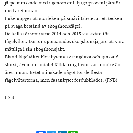
järpe minskade med i genomsnitt tjugo procent jämfört
med året innan.
Luke uppger att storleken på småviltsbytet är ett tecken
på svaga bestånd av skogshönsfågel.
De kalla försomrarna 2014 och 2015 var svåra för
fågelviltet. Därför uppmanades skogshönsjägare att vara
måttliga i sin skogshönsjakt.
Bland fågelviltet blev bytena av ringduva och gräsand
störst, även om antalet fällda ringduvor var mindre än
året innan. Bytet minskade något för de flesta
fågelviltarterna, men fasanbytet fördubblades. (FNB)
FNB
Facebook
Twitter
LinkedIn
WhatsApp