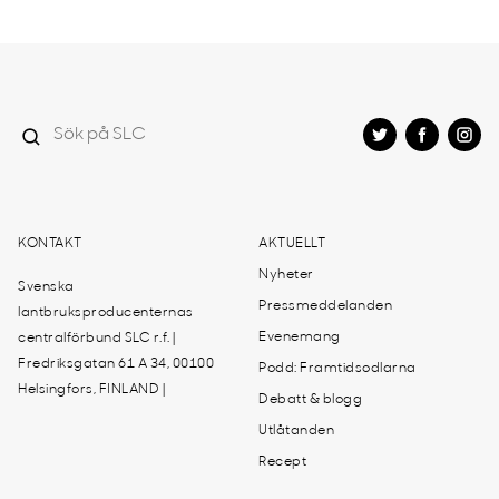
KONTAKT
AKTUELLT
Nyheter
Svenska
Pressmeddelanden
lantbruksproducenternas
Evenemang
centralförbund SLC r.f. |
Fredriksgatan 61 A 34, 00100
Podd: Framtidsodlarna
Helsingfors, FINLAND |
Debatt & blogg
Utlåtanden
Recept