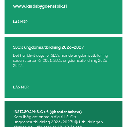
www.landsbygdensfolk.fi
LÄS MER
SLC:s ungdomsutbildning 2026–2027
Det har blivit dags för SLC:s nionde ungdomsutbildning
sedan starten år 2001. SLC:s ungdomsutbildning 2026–
2027...
LÄS MER
INSTAGRAM: SLC r.f. (@bondenbehovs)
Kom ihåg att anmäla dig till SLC:s
ungdomsutbildning 2026-2027! 🤩 Utbildningen