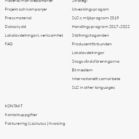
Material från webbinarier
Strategi
Projekt och kampanjer
Utvecklingsprogam
Pressmaterial
SLC:s miljöprogram 2019
Dataskydd
Handlingsprogram 2017-2022
Lokalavdelningars verksamhet
Ställningstaganden
FAQ
Producentförbunden
Lokalavdelningar
Skogsvårdsföreningarna
Bli medlem
Internationellt samarbete
SLC in other languages
KONTAKT
Kontaktuppgifter
Fakturering | Laskutus | Invoicing