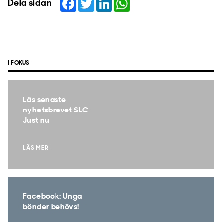
Dela sidan
I FOKUS
Läs senaste
nyhetsbrevet SLC
Just nu
LÄS MER
Facebook: Unga
bönder behövs!