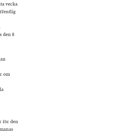
sta vecka
ffentlig
h
s den 8
man
er om
la
r för den
tmanas