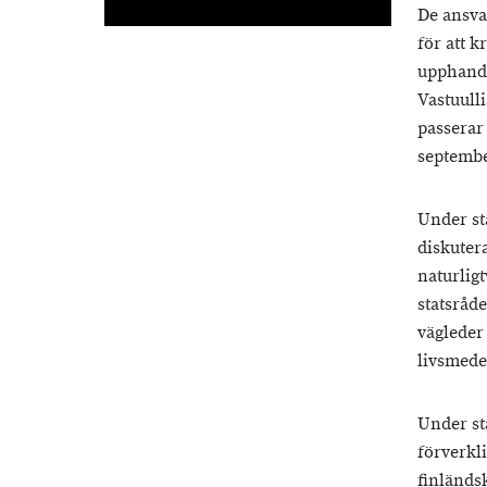
De ansva
för att 
upphandl
Vastuulli
passerar
septemb
Under st
diskuter
naturlig
statsråde
vägleder
livsmede
Under st
förverkl
finländs