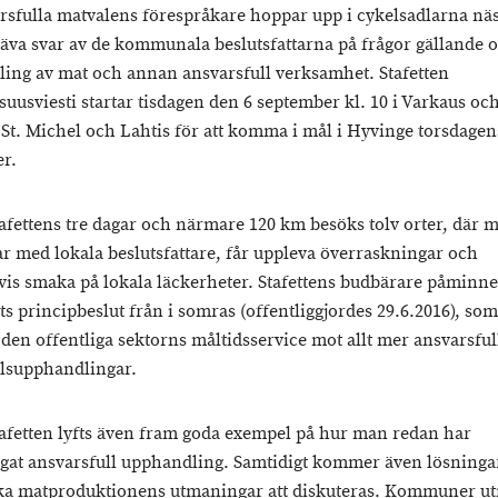
rsfulla matvalens förespråkare hoppar upp i cykelsadlarna nä
kräva svar av de kommunala beslutsfattarna på frågor gällande o
ing av mat och annan ansvarsfull verksamhet. Stafetten
suusviesti startar tisdagen den 6 september kl. 10 i Varkaus oc
 St. Michel och Lahtis för att komma i mål i Hyvinge torsdagen
er.
afettens tre dagar och närmare 120 km besöks tolv orter, där 
ar med lokala beslutsfattare, får uppleva överraskningar och
tvis smaka på lokala läckerheter. Stafettens budbärare påminn
ts principbeslut från i somras (offentliggjordes 29.6.2016), som
 den offentliga sektorns måltidsservice mot allt mer ansvarsful
lsupphandlingar.
afetten lyfts även fram goda exempel på hur man redan har
igat ansvarsfull upphandling. Samtidigt kommer även lösninga
ka matproduktionens utmaningar att diskuteras. Kommuner u