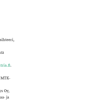
ihteeri,
ntä
ria.fi
.
. MTK-
ys Oy,
a- ja