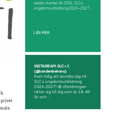
sedan starten år 2001. SLC:s
ungdomsutbildning 2026–2027...
LÄS MER
INSTAGRAM: SLC r.f.
(@bondenbehovs)
Kom ihåg att anmäla dig till
SLC:s ungdomsutbildning
2026-2027! 🤩 Utbildningen
riktar sig till dig som är 18–40
ch
år och ...
 priset
unala