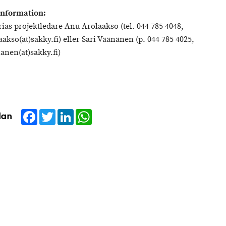
information:
ias projektledare Anu Arolaakso (tel. 044 785 4048,
akso(at)sakky.fi) eller Sari Väänänen (p. 044 785 4025,
nanen(at)sakky.fi)
Facebook
Twitter
LinkedIn
WhatsApp
dan