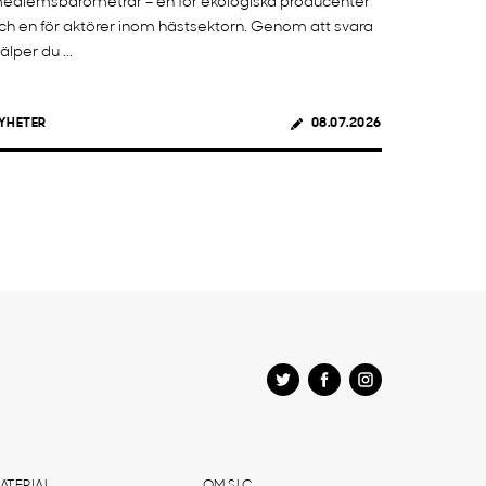
edlemsbarometrar – en för ekologiska producenter
ch en för aktörer inom hästsektorn. Genom att svara
jälper du ...
YHETER
08.07.2026