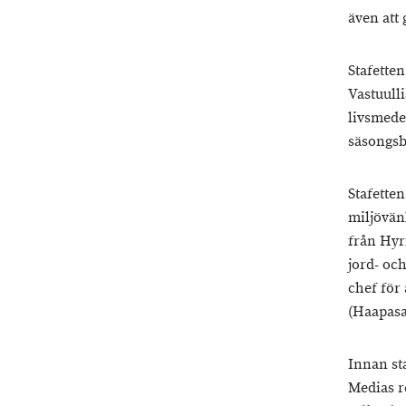
även att
Stafette
Vastuull
livsmede
säsongs
Stafette
miljövänl
från Hyr
jord- oc
chef för
(Haapasa
Innan sta
Medias r