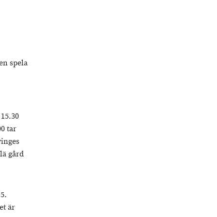
en spela
 15.30
0 tar
vinges
lä gård
15.
et är