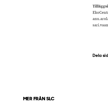
Tilläggs
EkoCentr
anu.arola
sari.vaa
Dela si
MER FRÅN SLC