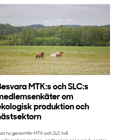
Besvara MTK:s och SLC:s
medlemsenkäter om
ekologisk produktion och
hästsektorn
ust nu genomför MTK och SLC två