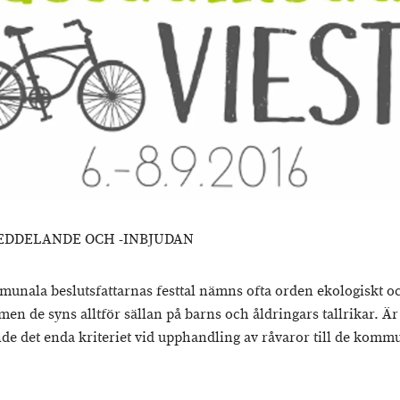
EDDELANDE OCH -INBJUDAN
munala beslutsfattarnas festtal nämns ofta orden ekologiskt o
en de syns alltför sällan på barns och åldringars tallrikar. Är
nde det enda kriteriet vid upphandling av råvaror till de komm