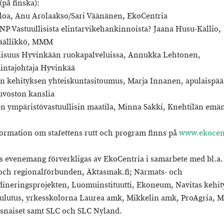
 (på finska):
uloa, Anu Arolaakso/Sari Väänänen, EkoCentria
VNP Vastuullisista elintarvikehankinnoista? Jaana Husu-Kallio,
päällikkö, MMM
llisuus Hyvinkään ruokapalveluissa, Annukka Lehtonen,
mintajohtaja Hyvinkää
än kehityksen yhteiskuntasitoumus, Marja Innanen, apulaispääs
uvoston kanslia
en ympäristövastuullisin maatila, Minna Sakki, Knehtilän emä
ormation om stafettens rutt och program finns på
www.ekocent
ns evenemang förverkligas av EkoCentria i samarbete med bl.a
 och regionalförbunden, Äktasmak.fi; Närmats- och
ineringsprojekten, Luomuinstituutti, Ekoneum, Navitas kehit
ulutus, yrkesskolorna Laurea amk, Mikkelin amk, ProAgria, Ma
usnaiset samt SLC och SLC Nyland.