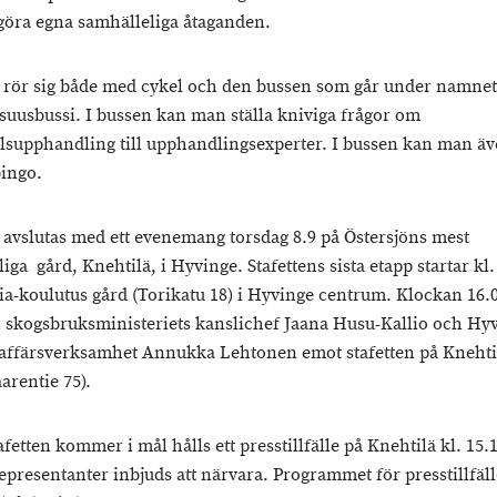
 göra egna samhälleliga åtaganden.
n rör sig både med cykel och den bussen som går under namnet
isuusbussi. I bussen kan man ställa kniviga frågor om
lsupphandling till upphandlingsexperter. I bussen kan man äv
bingo.
n avslutas med ett evenemang torsdag 8.9 på Östersjöns mest
iga gård, Knehtilä, i Hyvinge. Stafettens sista etapp startar kl.
ia-koulutus gård (Torikatu 18) i Hyvinge centrum. Klockan 16.0
h skogsbruksministeriets kanslichef Jaana Husu-Kallio och Hy
 affärsverksamhet Annukka Lehtonen emot stafetten på Knehti
arentie 75).
fetten kommer i mål hålls ett presstillfälle på Knehtilä kl. 15.
epresentanter inbjuds att närvara. Programmet för presstillfäll