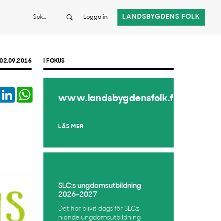
Sök
LANDSBYGDENS FOLK
Logga in
02.09.2016
I FOKUS
book
Twitter
LinkedIn
WhatsApp
www.landsbygdensfolk.fi
LÄS MER
SLC:s ungdomsutbildning
2026–2027
Det har blivit dags för SLC:s
nionde ungdomsutbildning