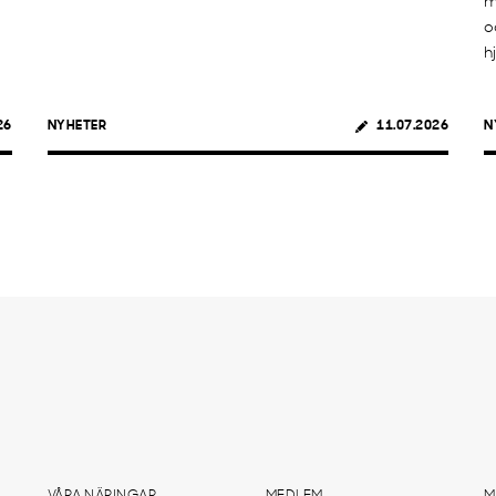
m
o
h
26
NYHETER
11.07.2026
N