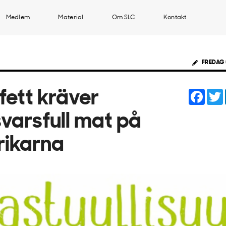
Medlem
Material
Om SLC
Kontakt
FREDAG 
Face
fett kräver
varsfull mat på
lrikarna