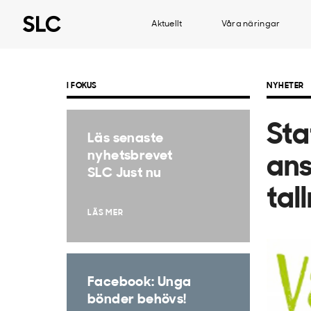
Aktuellt
Våra näringar
I FOKUS
NYHETER
Sta
Läs senaste
nyhetsbrevet
ans
SLC Just nu
tal
LÄS MER
Facebook: Unga
bönder behövs!