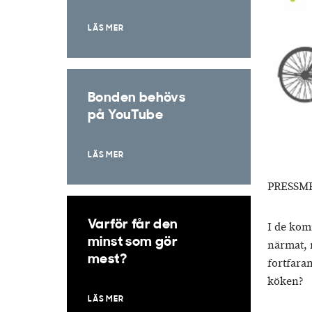
LÄS MER
Bonden behövs
på YouTube
LÄS MER
PRESSM
Varför får den
I de kom
minst som gör
närmat, m
mest?
fortfara
köken?
LÄS MER