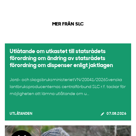
MER FRÅN SLC
Utlåtande om utkastet till statsrådets
förordning om ändring av statsrådets
förordning om dispenser enligt jaktlagen
Jord- och skogsbruksministerietVN/20041/2026Svenska
lantbruksproducenternas centralförbund SLC r.f. tackar för
möjligheten att lämna utlåtande om u...
UTLÅTANDEN
07.08.2026