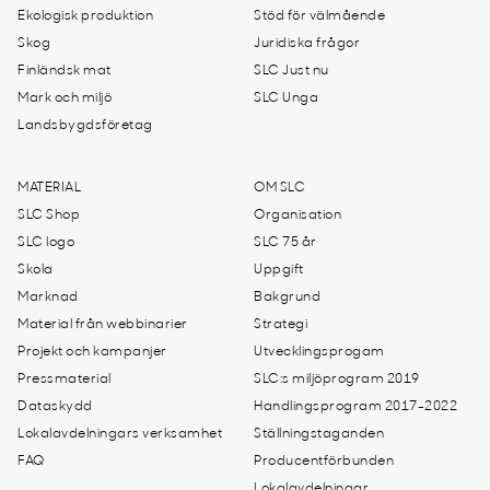
Ekologisk produktion
Stöd för välmående
Skog
Juridiska frågor
Finländsk mat
SLC Just nu
Mark och miljö
SLC Unga
Landsbygdsföretag
MATERIAL
OM SLC
SLC Shop
Organisation
SLC logo
SLC 75 år
Skola
Uppgift
Marknad
Bakgrund
Material från webbinarier
Strategi
Projekt och kampanjer
Utvecklingsprogam
Pressmaterial
SLC:s miljöprogram 2019
Dataskydd
Handlingsprogram 2017-2022
Lokalavdelningars verksamhet
Ställningstaganden
FAQ
Producentförbunden
Lokalavdelningar