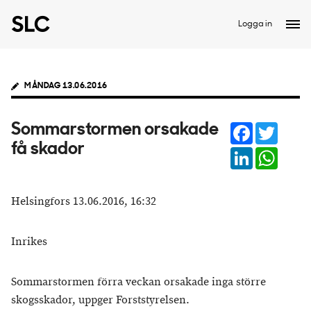
Logga in
MÅNDAG 13.06.2016
Facebook
Twitter
Sommarstormen orsakade
få skador
LinkedIn
Whats
Helsingfors 13.06.2016, 16:32
Inrikes
Sommarstormen förra veckan orsakade inga större
skogsskador, uppger Forststyrelsen.