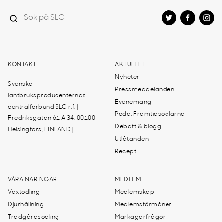
KONTAKT
AKTUELLT
Nyheter
Svenska
Pressmeddelanden
lantbruksproducenternas
Evenemang
centralförbund SLC r.f. |
Podd: Framtidsodlarna
Fredriksgatan 61 A 34, 00100
Debatt & blogg
Helsingfors, FINLAND |
Utlåtanden
Recept
VÅRA NÄRINGAR
MEDLEM
Växtodling
Medlemskap
Djurhållning
Medlemsförmåner
Trädgårdsodling
Markägarfrågor