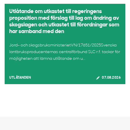
Utlåtande om utkastet till regeringens
proposition med förslag till lag om ändring av
skogslagen och utkastet till förordningar som
har samband med den
Jord- och skogsbruksministerietVN/17651/2025Svenska
lantbruksproducenternas centralförbund SLC r.f. tackar för
möjligheten att lämna utlåtande om u...
UTLÅTANDEN
07.08.2026