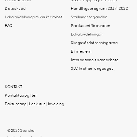
Pressmaterial
SLC:s miljöprogram 2019
Dataskydd
Handlingsprogram 2017-2022
Lokalavdelningars verksamhet
Ställningstaganden
FAQ
Producentförbunden
Lokalavdelningar
Skogsvårdsföreningarna
Bli medlem
Internationellt samarbete
SLC in other languages
KONTAKT
Kontaktuppgifter
Fakturering | Laskutus | Invoicing
© 2026 Svenska