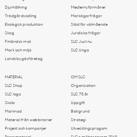
Djurhållning
Medlemsförmåner
Trädgårdsodling
Markägarfrågor
Ekologisk produktion
Stöd för välmående
Skog
Juridiska frågor
Finländsk mat
SLC Just nu
Mark och miljö
SLC Unga
Landsbygdsföretag
MATERIAL
OM SLC
SLC Shop
Organisation
SLC logo
SLC 75 år
Skola
Uppgift
Marknad
Bakgrund
Material från webbinarier
Strategi
Projekt och kampanjer
Utvecklingsprogam