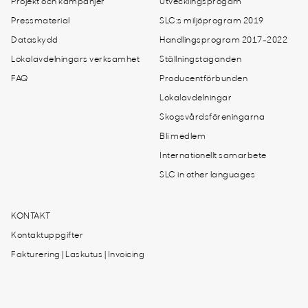
Projekt och kampanjer
Utvecklingsprogam
Pressmaterial
SLC:s miljöprogram 2019
Dataskydd
Handlingsprogram 2017-2022
Lokalavdelningars verksamhet
Ställningstaganden
FAQ
Producentförbunden
Lokalavdelningar
Skogsvårdsföreningarna
Bli medlem
Internationellt samarbete
SLC in other languages
KONTAKT
Kontaktuppgifter
Fakturering | Laskutus | Invoicing