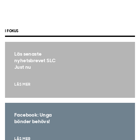
I FOKUS
Läs senaste
nyhetsbrevet SLC
Just nu
LÄS MER
Facebook: Unga
bönder behövs!
LÄS MER