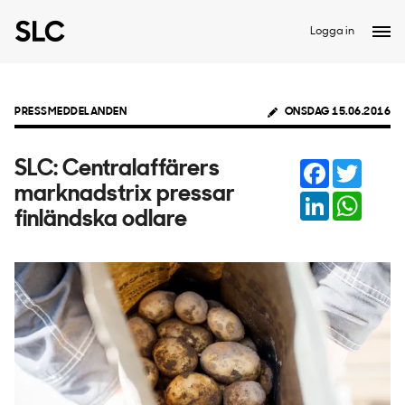
Logga in
PRESSMEDDELANDEN
ONSDAG 15.06.2016
Facebook
Twitter
SLC: Centralaffärers
marknadstrix pressar
LinkedIn
Whats
finländska odlare