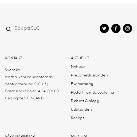
KONTAKT
AKTUELLT
Nyheter
Svenska
Pressmeddelanden
lantbruksproducenternas
Evenemang
centralförbund SLC r.f. |
Fredriksgatan 61 A 34, 00100
Podd: Framtidsodlarna
Helsingfors, FINLAND |
Debatt & blogg
Utlåtanden
Recept
VÅRA NÄRINGAR
MEDLEM