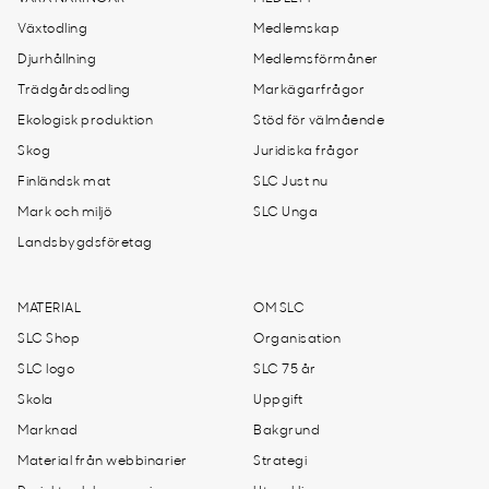
Växtodling
Medlemskap
Djurhållning
Medlemsförmåner
Trädgårdsodling
Markägarfrågor
Ekologisk produktion
Stöd för välmående
Skog
Juridiska frågor
Finländsk mat
SLC Just nu
Mark och miljö
SLC Unga
Landsbygdsföretag
MATERIAL
OM SLC
SLC Shop
Organisation
SLC logo
SLC 75 år
Skola
Uppgift
Marknad
Bakgrund
Material från webbinarier
Strategi