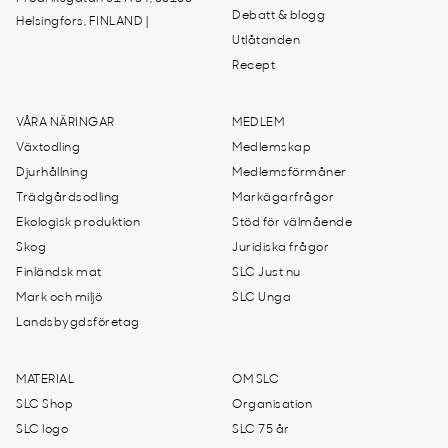
Debatt & blogg
Helsingfors, FINLAND |
Utlåtanden
Recept
VÅRA NÄRINGAR
MEDLEM
Växtodling
Medlemskap
Djurhållning
Medlemsförmåner
Trädgårdsodling
Markägarfrågor
Ekologisk produktion
Stöd för välmående
Skog
Juridiska frågor
Finländsk mat
SLC Just nu
Mark och miljö
SLC Unga
Landsbygdsföretag
MATERIAL
OM SLC
SLC Shop
Organisation
SLC logo
SLC 75 år