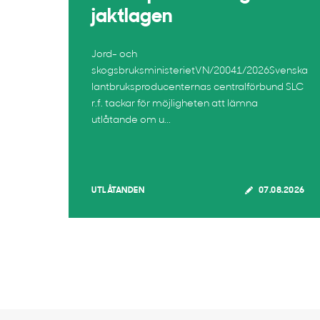
jaktlagen
Jord- och
skogsbruksministerietVN/20041/2026Svenska
lantbruksproducenternas centralförbund SLC
r.f. tackar för möjligheten att lämna
utlåtande om u...
UTLÅTANDEN
07.08.2026