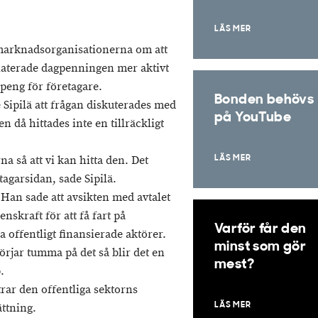
LÄS MER
etsmarknadsorganisationerna om att
laterade dagpenningen mer aktivt
tpeng för företagare.
Bonden behövs
ipilä att frågan diskuterades med
på YouTube
 då hittades inte en tillräckligt
a så att vi kan hitta den. Det
LÄS MER
agarsidan, sade Sipilä.
 Han sade att avsikten med avtalet
nskraft för att få fart på
Varför får den
la offentligt finansierade aktörer.
minst som gör
börjar tumma på det så blir det en
mest?
.
trar den offentliga sektorns
ättning.
LÄS MER