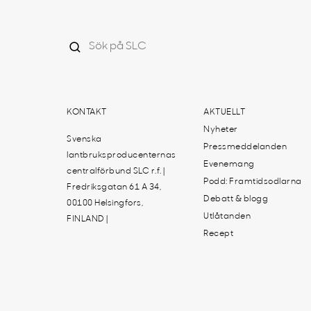
KONTAKT
AKTUELLT
Nyheter
Svenska
Pressmeddelanden
lantbruksproducenternas
Evenemang
centralförbund SLC r.f. |
Podd: Framtidsodlarna
Fredriksgatan 61 A 34,
Debatt & blogg
00100 Helsingfors,
Utlåtanden
FINLAND |
Recept