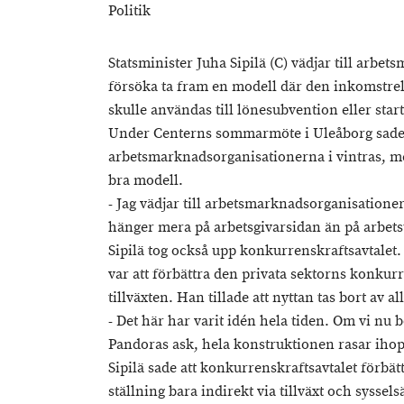
Politik
Statsminister Juha Sipilä (C) vädjar till arb
försöka ta fram en modell där den inkomstre
skulle användas till lönesubvention eller star
Under Centerns sommarmöte i Uleåborg sade S
arbetsmarknadsorganisationerna i vintras, men
bra modell.
- Jag vädjar till arbetsmarknadsorganisationern
hänger mera på arbetsgivarsidan än på arbetst
Sipilä tog också upp konkurrenskraftsavtalet.
var att förbättra den privata sektorns konkurre
tillväxten. Han tillade att nyttan tas bort av al
- Det här har varit idén hela tiden. Om vi nu 
Pandoras ask, hela konstruktionen rasar ihop
Sipilä sade att konkurrenskraftsavtalet förbät
ställning bara indirekt via tillväxt och syssels