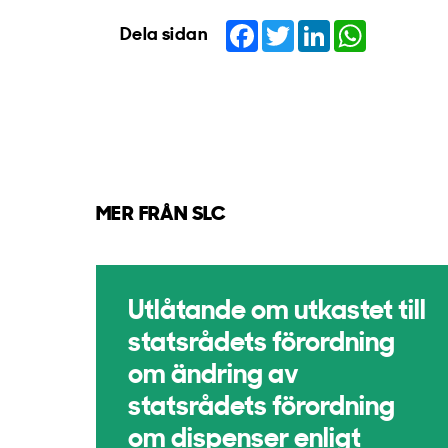
Facebook
Twitter
LinkedIn
WhatsApp
Dela sidan
MER FRÅN SLC
Utlåtande om utkastet till
statsrådets förordning
om ändring av
statsrådets förordning
om dispenser enligt