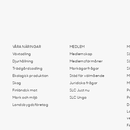
VÅRA NÄRINGAR
MEDLEM
M
Växtodling
Medlemskap
S
Djurhållning
Medlemsförmåner
S
Trädgårdsodling
Markägarfrågor
S
Ekologisk produktion
Stöd för välmående
M
Skog
Juridiska frågor
M
Finländsk mat
SLC Just nu
P
Mark och miljö
SLC Unga
P
Landsbygdsföretag
D
L
v
F