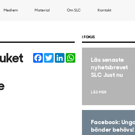
Medlem
Material
Om SLC
Kontakt
I FOKUS
Facebook
Twitter
LinkedIn
WhatsApp
ruket
Läs senaste
nyhetsbrevet
SLC Just nu
e
LÄS MER
Facebook: Ung
bönder behövs!