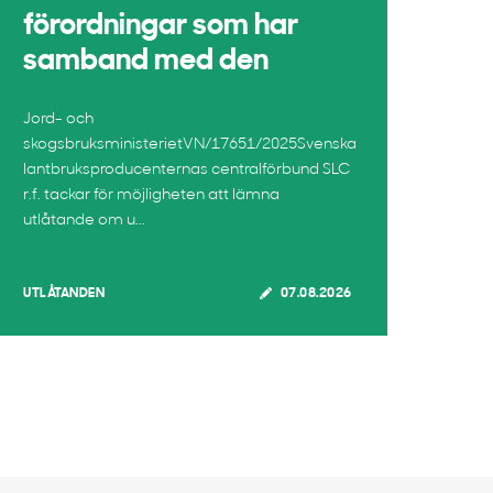
förordningar som har
samband med den
Jord- och
skogsbruksministerietVN/17651/2025Svenska
lantbruksproducenternas centralförbund SLC
r.f. tackar för möjligheten att lämna
utlåtande om u...
UTLÅTANDEN
07.08.2026