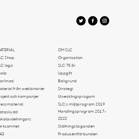
ATERIAL
OM SLC
LC Shop
Organisation
LC logo
SLC 75 år
kola
Uppgift
arknad
Bakgrund
aterial från webbinarier
Strategi
rojekt och kampanjer
Utvecklingsprogam
ressmaterial
SLC:s miljöprogram 2019
Handlingsprogram 2017-
ataskydd
2022
okalavdelningars
erksamhet
Ställningstaganden
AQ
Producentförbunden