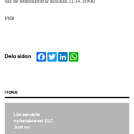
där de demonstrerar klockan 11-14. (FNB)
FNB
Facebook
Twitter
LinkedIn
WhatsApp
Dela sidan
I FOKUS
Läs senaste
nyhetsbrevet SLC
Just nu