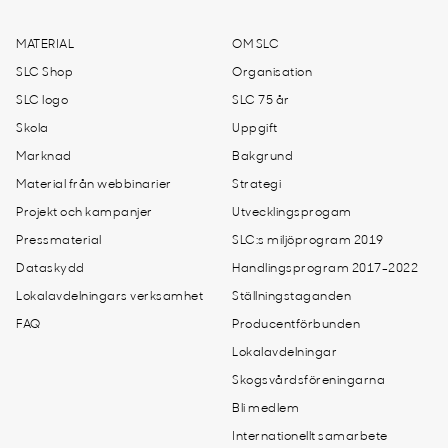
MATERIAL
OM SLC
SLC Shop
Organisation
SLC logo
SLC 75 år
Skola
Uppgift
Marknad
Bakgrund
Material från webbinarier
Strategi
Projekt och kampanjer
Utvecklingsprogam
Pressmaterial
SLC:s miljöprogram 2019
Dataskydd
Handlingsprogram 2017-2022
Lokalavdelningars verksamhet
Ställningstaganden
FAQ
Producentförbunden
Lokalavdelningar
Skogsvårdsföreningarna
Bli medlem
Internationellt samarbete