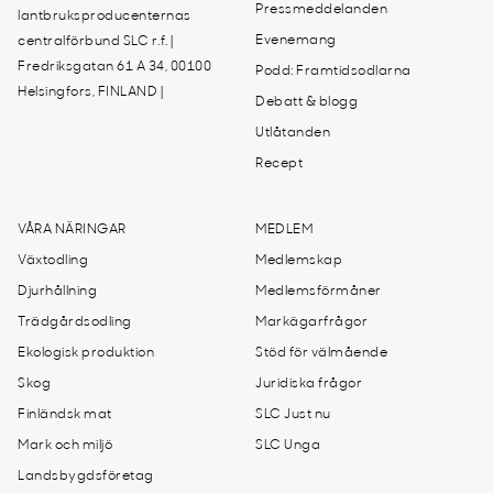
Pressmeddelanden
lantbruksproducenternas
Evenemang
centralförbund SLC r.f. |
Fredriksgatan 61 A 34, 00100
Podd: Framtidsodlarna
Helsingfors, FINLAND |
Debatt & blogg
Utlåtanden
Recept
VÅRA NÄRINGAR
MEDLEM
Växtodling
Medlemskap
Djurhållning
Medlemsförmåner
Trädgårdsodling
Markägarfrågor
Ekologisk produktion
Stöd för välmående
Skog
Juridiska frågor
Finländsk mat
SLC Just nu
Mark och miljö
SLC Unga
Landsbygdsföretag