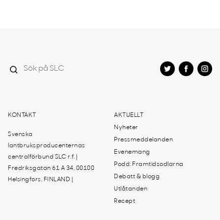
KONTAKT
AKTUELLT
Nyheter
Svenska
Pressmeddelanden
lantbruksproducenternas
Evenemang
centralförbund SLC r.f. |
Podd: Framtidsodlarna
Fredriksgatan 61 A 34, 00100
Debatt & blogg
Helsingfors, FINLAND |
Utlåtanden
Recept