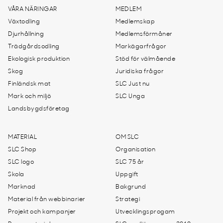
VÅRA NÄRINGAR
MEDLEM
Växtodling
Medlemskap
Djurhållning
Medlemsförmåner
Trädgårdsodling
Markägarfrågor
Ekologisk produktion
Stöd för välmående
Skog
Juridiska frågor
Finländsk mat
SLC Just nu
Mark och miljö
SLC Unga
Landsbygdsföretag
MATERIAL
OM SLC
SLC Shop
Organisation
SLC logo
SLC 75 år
Skola
Uppgift
Marknad
Bakgrund
Material från webbinarier
Strategi
Projekt och kampanjer
Utvecklingsprogam