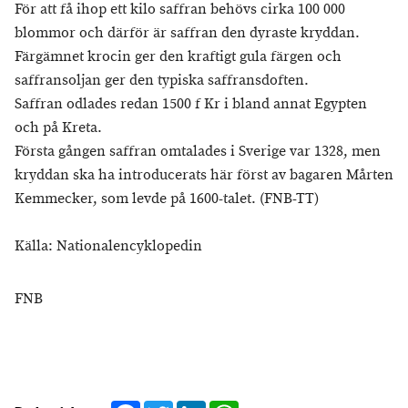
För att få ihop ett kilo saffran behövs cirka 100 000
blommor och därför är saffran den dyraste kryddan.
Färgämnet krocin ger den kraftigt gula färgen och
saffransoljan ger den typiska saffransdoften.
Saffran odlades redan 1500 f Kr i bland annat Egypten
och på Kreta.
Första gången saffran omtalades i Sverige var 1328, men
kryddan ska ha introducerats här först av bagaren Mårten
Kemmecker, som levde på 1600-talet. (FNB-TT)
Källa: Nationalencyklopedin
FNB
Facebook
Twitter
LinkedIn
WhatsApp