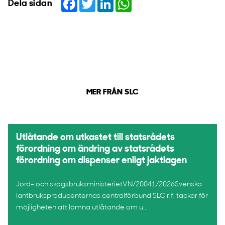
Dela sidan
MER FRÅN SLC
Utlåtande om utkastet till statsrådets
förordning om ändring av statsrådets
förordning om dispenser enligt jaktlagen
Jord- och skogsbruksministerietVN/20041/2026Svenska
lantbruksproducenternas centralförbund SLC r.f. tackar för
möjligheten att lämna utlåtande om u...