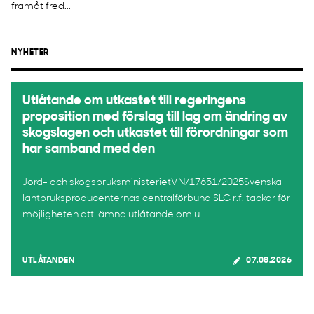
framåt fred...
NYHETER
Utlåtande om utkastet till regeringens
proposition med förslag till lag om ändring av
skogslagen och utkastet till förordningar som
har samband med den
Jord- och skogsbruksministerietVN/17651/2025Svenska
lantbruksproducenternas centralförbund SLC r.f. tackar för
möjligheten att lämna utlåtande om u...
UTLÅTANDEN
07.08.2026