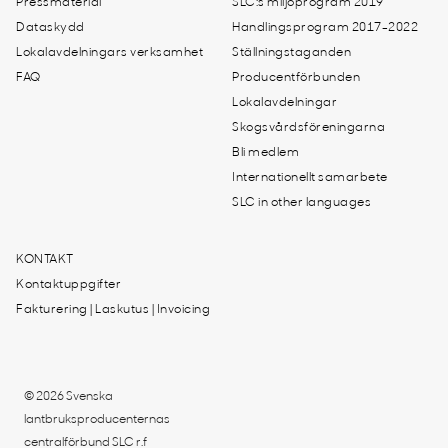
Pressmaterial
SLC:s miljöprogram 2019
Dataskydd
Handlingsprogram 2017-2022
Lokalavdelningars verksamhet
Ställningstaganden
FAQ
Producentförbunden
Lokalavdelningar
Skogsvårdsföreningarna
Bli medlem
Internationellt samarbete
SLC in other languages
KONTAKT
Kontaktuppgifter
Fakturering | Laskutus | Invoicing
© 2026 Svenska
lantbruksproducenternas
centralförbund SLC r.f