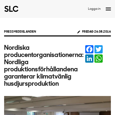
Logga in
PRESSMEDDELANDEN
FREDAG 26.08.2016
Facebook
Twitter
Nordiska
producentorganisationerna:
LinkedIn
Whats
Nordliga
produktionsförhållandena
garanterar klimatvänlig
husdjursproduktion