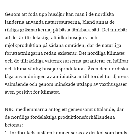
Genom att föda upp husdjur kan man i de nordiska
länderna använda naturresurserna, bland annat de
rikliga gräsmarkerna, på bästa tänkbara sätt. Det innebär
att det är fördelaktigt att idka husdjurs- och
mjölkproduktion på sådana områden, där de naturliga
förutsättningarna redan existerar. Det nordliga klimatet
och de tillräckliga vattenresurserna garanterar en hållbar
och klimatvänlig husdjursproduktion. Även den nordiska
låga användningen av antibiotika är till fördel för djurens
välmående och genom minskade utsläpp av växthusgaser
även positivt för klimatet.
NBC-medlemmarna antog ett gemensamt uttalande, där
de nordliga fördelaktiga produktionsförhållandena
betonas:
1. Jordbrukets utsläpp kompenseras av det kol som binds