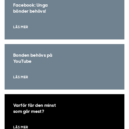
Facebook: Unga
bönder behövs!
LÄS MER
Bonden behövs på
YouTube
LÄS MER
Varför får den minst
som gör mest?
LÄS MER