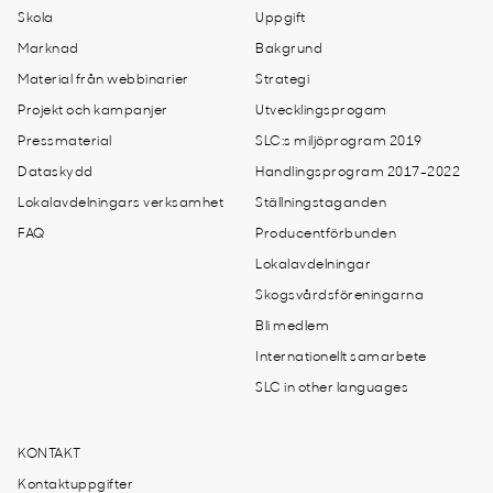
Skola
Uppgift
Marknad
Bakgrund
Material från webbinarier
Strategi
Projekt och kampanjer
Utvecklingsprogam
Pressmaterial
SLC:s miljöprogram 2019
Dataskydd
Handlingsprogram 2017-2022
Lokalavdelningars verksamhet
Ställningstaganden
FAQ
Producentförbunden
Lokalavdelningar
Skogsvårdsföreningarna
Bli medlem
Internationellt samarbete
SLC in other languages
KONTAKT
Kontaktuppgifter