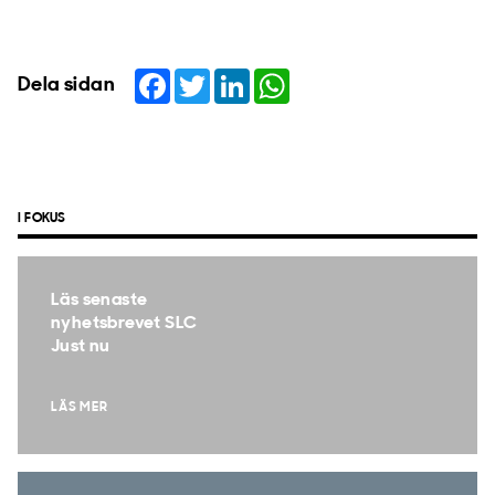
Facebook
Twitter
LinkedIn
WhatsApp
Dela sidan
I FOKUS
Läs senaste
nyhetsbrevet SLC
Just nu
LÄS MER