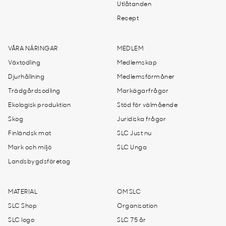
Utlåtanden
Recept
VÅRA NÄRINGAR
MEDLEM
Växtodling
Medlemskap
Djurhållning
Medlemsförmåner
Trädgårdsodling
Markägarfrågor
Ekologisk produktion
Stöd för välmående
Skog
Juridiska frågor
Finländsk mat
SLC Just nu
Mark och miljö
SLC Unga
Landsbygdsföretag
MATERIAL
OM SLC
SLC Shop
Organisation
SLC logo
SLC 75 år