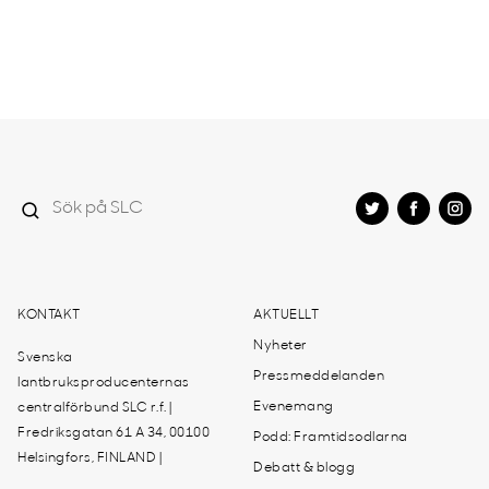
KONTAKT
AKTUELLT
Nyheter
Svenska
Pressmeddelanden
lantbruksproducenternas
Evenemang
centralförbund SLC r.f. |
Fredriksgatan 61 A 34, 00100
Podd: Framtidsodlarna
Helsingfors, FINLAND |
Debatt & blogg