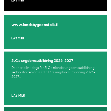
LÄS MER
www.landsbygdensfolk.fi
LÄS MER
SLC:s ungdomsutbildning 2026–2027
Det har blivit dags för SLC:s nionde ungdomsutbildning
sedan starten år 2001. SLC:s ungdomsutbildning 2026–
2027...
LÄS MER