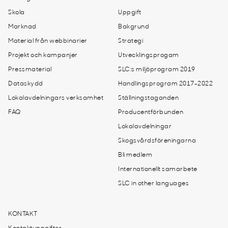
Skola
Uppgift
Marknad
Bakgrund
Material från webbinarier
Strategi
Projekt och kampanjer
Utvecklingsprogam
Pressmaterial
SLC:s miljöprogram 2019
Dataskydd
Handlingsprogram 2017-2022
Lokalavdelningars verksamhet
Ställningstaganden
FAQ
Producentförbunden
Lokalavdelningar
Skogsvårdsföreningarna
Bli medlem
Internationellt samarbete
SLC in other languages
KONTAKT