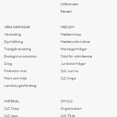
Utlåtanden
Recept
VÅRA NÄRINGAR
MEDLEM
Växtodling
Medlemskap
Djurhållning
Medlemsförmåner
Trädgårdsodling
Markägarfrågor
Ekologisk produktion
Stöd för välmående
Skog
Juridiska frågor
Finländsk mat
SLC Just nu
Mark och miljö
SLC Unga
Landsbygdsföretag
MATERIAL
OM SLC
SLC Shop
Organisation
SLC logo
SLC 75 år