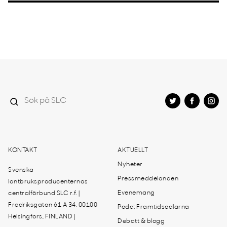
KONTAKT
AKTUELLT
Nyheter
Svenska
Pressmeddelanden
lantbruksproducenternas
Evenemang
centralförbund SLC r.f. |
Fredriksgatan 61 A 34, 00100
Podd: Framtidsodlarna
Helsingfors, FINLAND |
Debatt & blogg