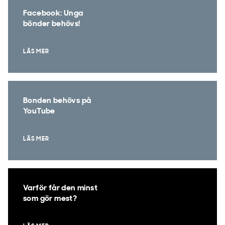
Facebook: Unga
bönder behövs!
LÄS MER
Bonden behövs på
YouTube
LÄS MER
Varför får den minst
som gör mest?