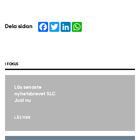
Facebook
Twitter
LinkedIn
WhatsApp
Dela sidan
I FOKUS
Läs senaste
nyhetsbrevet SLC
Just nu
LÄS MER