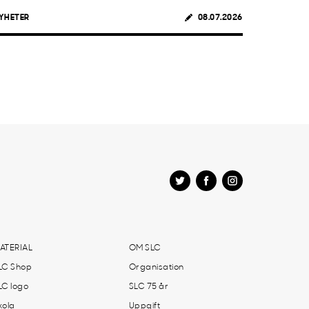
YHETER
08.07.2026
ATERIAL
OM SLC
LC Shop
Organisation
LC logo
SLC 75 år
kola
Uppgift