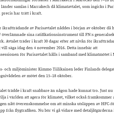
matförhandlingar fortsätter i Marrakech i Marocko den 7–18 
 länder samlas i Marrakech då klimatavtalet, som ingicks i Pari
 precis har trätt i kraft.
r ikraftträdande av Parisavtalet nåddes i början av oktober då 
 överlämnade sina ratifikationsinstrument till FN:s generalse
k. Avtalet träder i kraft 30 dagar efter att nivån för ikraftträd
t vill säga idag den 4 november 2016. Detta innebär att
sessionen för Parisavtalet hålls i samband med klimatmötet i
s- och miljöminister Kimmo Tiilikainen leder Finlands delega
gnivådelen av mötet den 15–18 oktober.
alet trädde i kraft snabbare än någon hade kunnat tro. Just nu 
vilja i världen att agera för klimatet, vilket också framkommer a
gen nått överenskommelse om att minska utsläppen av HFC-f
pp från flygtrafiken. Nu bör vi gå vidare med detaljåtgärderna 