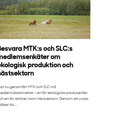
Besvara MTK:s och SLC:s
medlemsenkäter om
ekologisk produktion och
hästsektorn
ust nu genomför MTK och SLC två
edlemsbarometrar – en för ekologiska producenter
ch en för aktörer inom hästsektorn. Genom att svara
jälper du ...