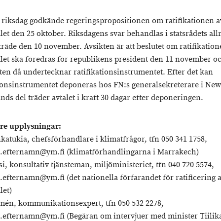
 riksdag godkände regeringspropositionen om ratifikationen a
alet den 25 oktober. Riksdagens svar behandlas i statsrådets a
äde den 10 november. Avsikten är att beslutet om ratifikation
alet ska föredras för republikens president den 11 november oc
ten då undertecknar ratifikationsinstrumentet. Efter det kan
tionsinstrumentet deponeras hos FN:s generalsekreterare i New
nds del träder avtalet i kraft 30 dagar efter deponeringen.
are upplysningar:
katukia, chefsförhandlare i klimatfrågor, tfn 050 341 1758,
efternamn@ym.fi (klimatförhandlingarna i Marrakech)
si, konsultativ tjänsteman, miljöministeriet, tfn 040 720 5574,
efternamn@ym.fi (det nationella förfarandet för ratificering 
let)
lmén, kommunikationsexpert, tfn 050 532 2278,
efternamn@ym.fi (Begäran om intervjuer med minister Tiilik