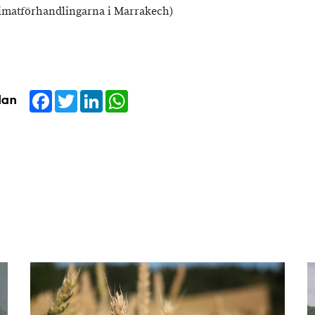
imatförhandlingarna i Marrakech)
Facebook
Twitter
LinkedIn
WhatsApp
dan