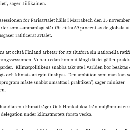
let”, säger Tiilikainen.
sessionen för Parisavtalet hålls i Marrakech den 15 november. 
arter som sammanlagt står för cirka 69 procent av de globala u
sgaser ratificerat avtalet.
int att också Finland arbetar för att slutföra sin nationella ratif
ningssessionen. Vi har redan kommit långt då det gäller prakt
gärder. Klimatpolitikens snabba takt ute i världen bör beaktas
gi- och klimatstartegin finslipas. Den ambition som man kan se
sprogram måste snabbt omsättas i praktiken”, säger minister
en.
handlaren i klimatfrågor Outi Honkatukia från miljöministerie
 delegation under klimatmötets första vecka.