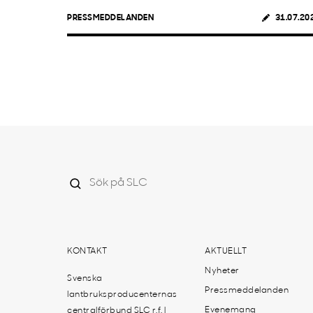
PRESSMEDDELANDEN
31.07.20
KONTAKT
AKTUELLT
Nyheter
Svenska
Pressmeddelanden
lantbruksproducenternas
Evenemang
centralförbund SLC r.f. |