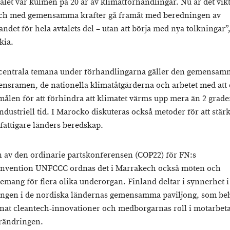
alet var kulmen på 20 år av klimatförhandlingar. Nu är det vikti
ch med gemensamma krafter gå framåt med beredningen av
andet för hela avtalets del – utan att börja med nya tolkningar”
kia.
centrala temana under förhandlingarna gäller den gemensam
ensramen, de nationella klimatåtgärderna och arbetet med att 
målen för att förhindra att klimatet värms upp mera än 2 grade
ndustriell tid. I Marocko diskuteras också metoder för att stär
 fattigare länders beredskap.
n av den ordinarie partskonferensen (COP22) för FN:s
nvention UNFCCC ordnas det i Marrakech också möten och
emang för flera olika underorgan. Finland deltar i synnerhet i
gen i de nordiska ländernas gemensamma paviljong, som be
nat cleantech-innovationer och medborgarnas roll i motarbet
rändringen.