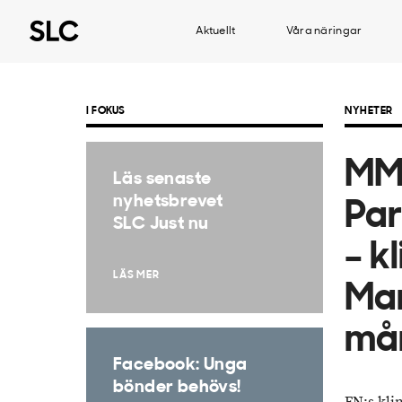
Aktuellt
Våra näringar
I FOKUS
NYHETER
MM:
Läs senaste
nyhetsbrevet
Par
SLC Just nu
– k
LÄS MER
Mar
må
Facebook: Unga
bönder behövs!