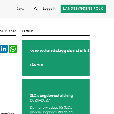
Sök
LANDSBYGDENS FOLK
Logga in
04.11.2016
I FOKUS
book
Twitter
LinkedIn
WhatsApp
www.landsbygdensfolk.fi
LÄS MER
SLC:s ungdomsutbildning
2026–2027
Det har blivit dags för SLC:s
nionde ungdomsutbildning