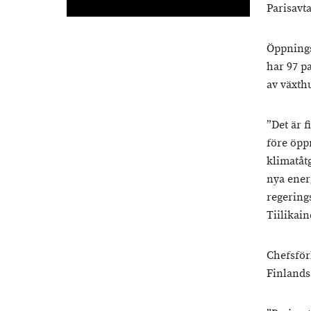
Parisavta
Öppnings
har 97 p
av växthu
”Det är f
före öpp
klimatåt
nya ener
regering
Tiilikain
Chefsför
Finlands