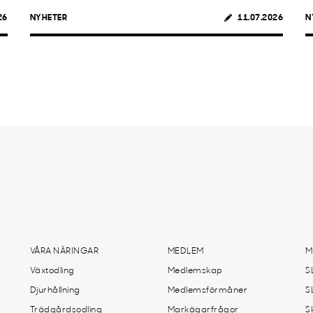
26
NYHETER
11.07.2026
N
VÅRA NÄRINGAR
MEDLEM
M
Växtodling
Medlemskap
S
Djurhållning
Medlemsförmåner
S
Trädgårdsodling
Markägarfrågor
S