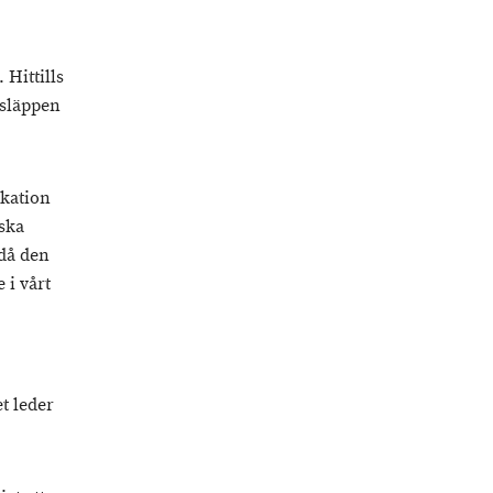
Hittills
tsläppen
ikation
iska
 då den
 i vårt
t leder