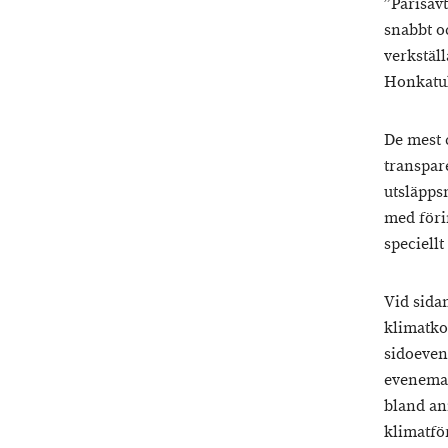
”Parisavt
snabbt o
verkställ
Honkatu
De mest 
transpar
utsläpps
med föri
speciellt
Vid sida
klimatko
sidoeven
eveneman
bland an
klimatfö