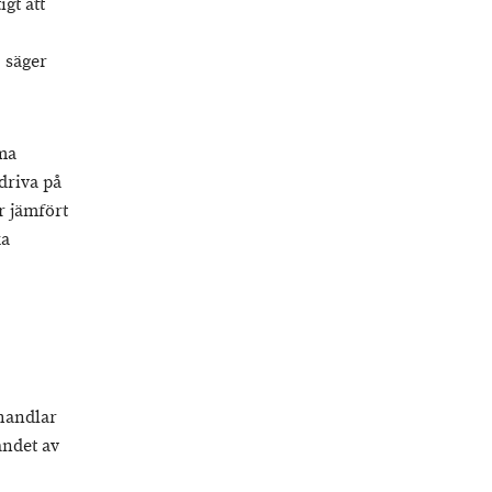
gt att
, säger
ma
driva på
r jämfört
ka
handlar
andet av