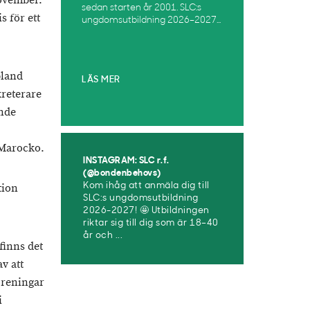
november.
sedan starten år 2001. SLC:s
s för ett
ungdomsutbildning 2026–2027...
bland
LÄS MER
kreterare
ande
 Marocko.
INSTAGRAM: SLC r.f.
(@bondenbehovs)
tion
Kom ihåg att anmäla dig till
SLC:s ungdomsutbildning
2026-2027! 🤩 Utbildningen
riktar sig till dig som är 18–40
år och ...
finns det
v att
öreningar
i