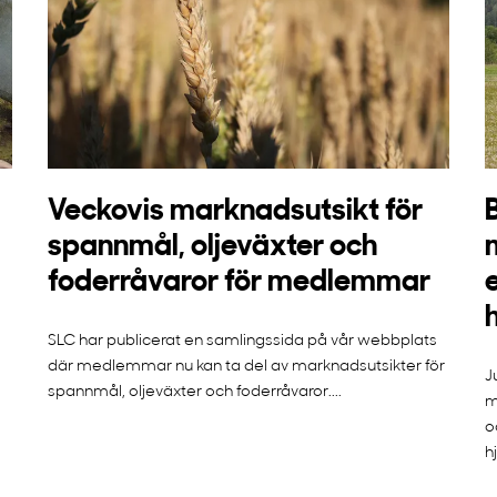
Veckovis marknadsutsikt för
spannmål, oljeväxter och
foderråvaror för medlemmar
SLC har publicerat en samlingssida på vår webbplats
där medlemmar nu kan ta del av marknadsutsikter för
J
spannmål, oljeväxter och foderråvaror....
m
o
h