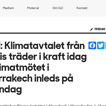
Medlem
Material
Om SLC
Kontakt
FREDAG 
Face
 Klimatavtalet från
is träder i kraft idag
limatmötet i
rakech inleds på
ndag