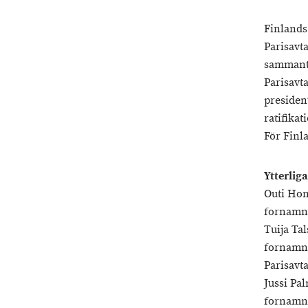
Finlands
Parisavt
sammantr
Parisavt
presiden
ratifika
För Finla
Ytterlig
Outi Hon
fornamn.
Tuija Tal
fornamn.
Parisavta
Jussi Pa
fornamn.