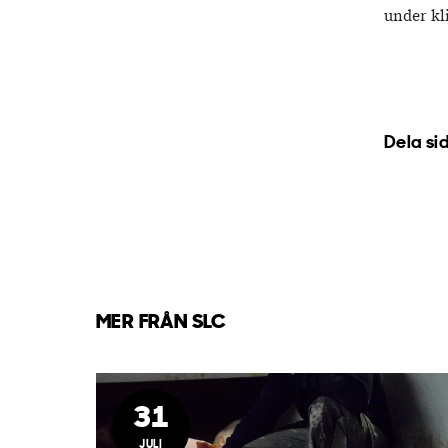
under kl
Dela si
MER FRÅN SLC
31
JULI