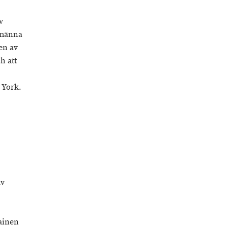
v
llmänna
en av
h att
 York.
av
ainen