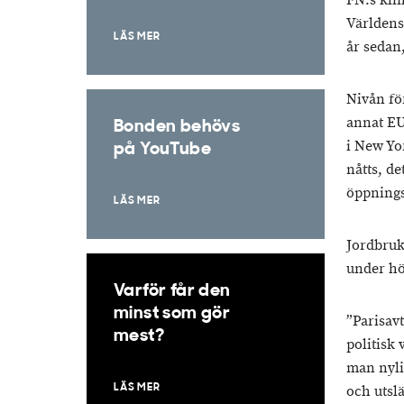
FN:s kli
Världens
LÄS MER
år sedan,
Nivån fö
annat EU
Bonden behövs
i New Yor
på YouTube
nåtts, de
öppnings
LÄS MER
Jordbruk
under hö
Varför får den
minst som gör
”Parisavt
mest?
politisk 
man nyli
LÄS MER
och utslä