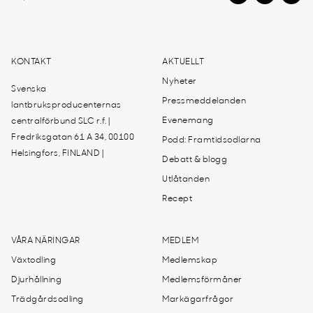
KONTAKT
AKTUELLT
Nyheter
Svenska
Pressmeddelanden
lantbruksproducenternas
Evenemang
centralförbund SLC r.f. |
Fredriksgatan 61 A 34, 00100
Podd: Framtidsodlarna
Helsingfors, FINLAND |
Debatt & blogg
Utlåtanden
Recept
VÅRA NÄRINGAR
MEDLEM
Växtodling
Medlemskap
Djurhållning
Medlemsförmåner
Trädgårdsodling
Markägarfrågor