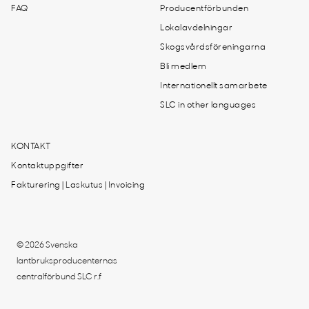
FAQ
Producentförbunden
Lokalavdelningar
Skogsvårdsföreningarna
Bli medlem
Internationellt samarbete
SLC in other languages
KONTAKT
Kontaktuppgifter
Fakturering | Laskutus | Invoicing
© 2026 Svenska
lantbruksproducenternas
centralförbund SLC r.f