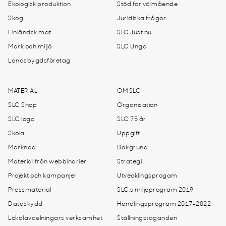
Ekologisk produktion
Stöd för välmående
Skog
Juridiska frågor
Finländsk mat
SLC Just nu
Mark och miljö
SLC Unga
Landsbygdsföretag
MATERIAL
OM SLC
SLC Shop
Organisation
SLC logo
SLC 75 år
Skola
Uppgift
Marknad
Bakgrund
Material från webbinarier
Strategi
Projekt och kampanjer
Utvecklingsprogam
Pressmaterial
SLC:s miljöprogram 2019
Dataskydd
Handlingsprogram 2017-2022
Lokalavdelningars verksamhet
Ställningstaganden