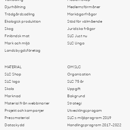
Växtodling
Medlemskap
Djurhållning
Medlemsförmåner
Trädgårdsodling
Markägarfrågor
Ekologisk produktion
Stöd för välmående
Skog
Juridiska frågor
Finländsk mat
SLC Just nu
Mark och miljö
SLC Unga
Landsbygdsföretag
MATERIAL
OM SLC
SLC Shop
Organisation
SLC logo
SLC 75 år
Skola
Uppgift
Marknad
Bakgrund
Material från webbinarier
Strategi
Projekt och kampanjer
Utvecklingsprogam
Pressmaterial
SLC:s miljöprogram 2019
Dataskydd
Handlingsprogram 2017-2022