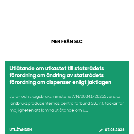
MER FRÅN SLC
Utlåtande om utkastet till statsrådets
förordning om ändring av statsrådets
förordning om dispenser enligt jaktlagen
Jord- och skogsbruksministerietVN/20041/2026Svenska
lantbruksproducenternas centralförbund SLC r.f. tackar för
möjligheten att lämna utlåtande om u...
UTLÅTANDEN
07.08.2026