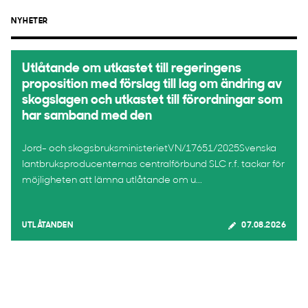
NYHETER
Utlåtande om utkastet till regeringens
proposition med förslag till lag om ändring av
skogslagen och utkastet till förordningar som
har samband med den
Jord- och skogsbruksministerietVN/17651/2025Svenska
lantbruksproducenternas centralförbund SLC r.f. tackar för
möjligheten att lämna utlåtande om u...
UTLÅTANDEN
07.08.2026