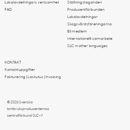
Lokalavdelningars verksamhet
Ställningstaganden
FAQ
Producentförbunden
Lokalavdelningar
Skogsvårdsföreningarna
Bli medlem
Internationellt samarbete
SLC in other languages
KONTAKT
Kontaktuppgifter
Fakturering | Laskutus | Invoicing
© 2026 Svenska
lantbruksproducenternas
centralförbund SLC r.f