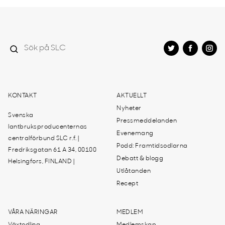
KONTAKT
AKTUELLT
Nyheter
Svenska
Pressmeddelanden
lantbruksproducenternas
Evenemang
centralförbund SLC r.f. |
Podd: Framtidsodlarna
Fredriksgatan 61 A 34, 00100
Debatt & blogg
Helsingfors, FINLAND |
Utlåtanden
Recept
VÅRA NÄRINGAR
MEDLEM