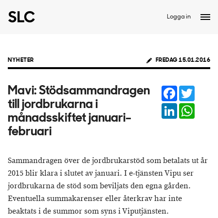
Logga in
NYHETER
FREDAG 15.01.2016
Facebook
Twitter
Mavi: Stödsammandragen
till jordbrukarna i
LinkedIn
Whats
månadsskiftet januari–
februari
Sammandragen över de jordbrukarstöd som betalats ut år
2015 blir klara i slutet av januari. I e-tjänsten Vipu ser
jordbrukarna de stöd som beviljats den egna gården.
Eventuella summakarenser eller återkrav har inte
beaktats i de summor som syns i Viputjänsten.