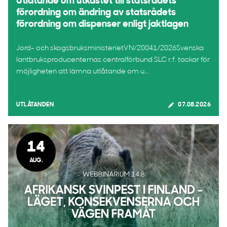
Utlåtande om utkastet till statsrådets
förordning om ändring av statsrådets
förordning om dispenser enligt jaktlagen
Jord- och skogsbruksministerietVN/20041/2026Svenska
lantbruksproducenternas centralförbund SLC r.f. tackar för
möjligheten att lämna utlåtande om u...
UTLÅTANDEN
07.08.2026
14
AUG.