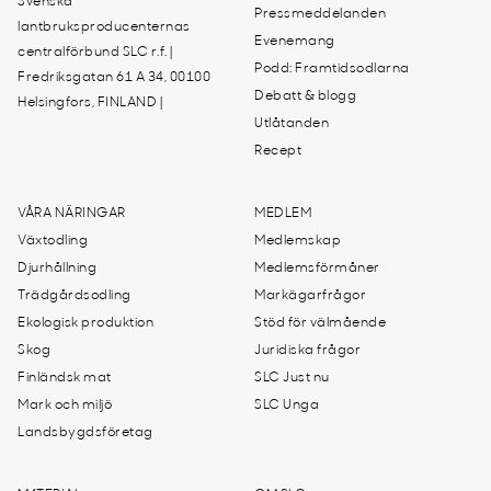
Svenska
Pressmeddelanden
lantbruksproducenternas
Evenemang
centralförbund SLC r.f. |
Podd: Framtidsodlarna
Fredriksgatan 61 A 34, 00100
Debatt & blogg
Helsingfors, FINLAND |
Utlåtanden
Recept
VÅRA NÄRINGAR
MEDLEM
Växtodling
Medlemskap
Djurhållning
Medlemsförmåner
Trädgårdsodling
Markägarfrågor
Ekologisk produktion
Stöd för välmående
Skog
Juridiska frågor
Finländsk mat
SLC Just nu
Mark och miljö
SLC Unga
Landsbygdsföretag