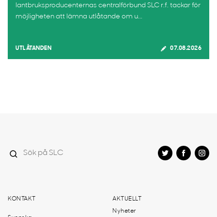
lantbruksproducenternas centralförbund SLC r.f. tackar för
möjligheten att lämna utlåtande om u...
UTLÅTANDEN
07.08.2026
KONTAKT
AKTUELLT
Nyheter