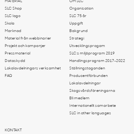
MATERIAL
OM SLC
SLC Shop
Organisation
SLC logo
SLC 75 år
Skola
Uppgift
Marknad
Bakgrund
Material från webbinarier
Strategi
Projekt och kampanjer
Utvecklingsprogam
Pressmaterial
SLC:s miljöprogram 2019
Dataskydd
Handlingsprogram 2017-2022
Lokalavdelningars verksamhet
Ställningstaganden
FAQ
Producentförbunden
Lokalavdelningar
Skogsvårdsföreningarna
Bli medlem
Internationellt samarbete
SLC in other languages
KONTAKT