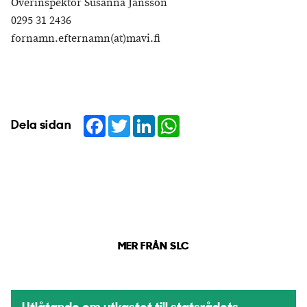
Överinspektör Susanna Jansson
0295 31 2436
fornamn.efternamn(at)mavi.fi
Facebook
Twitter
LinkedIn
WhatsApp
Dela sidan
MER FRÅN SLC