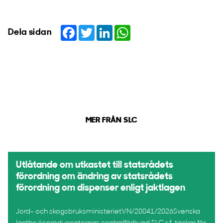
Facebook
Twitter
LinkedIn
WhatsApp
Dela sidan
MER FRÅN SLC
Utlåtande om utkastet till statsrådets
förordning om ändring av statsrådets
förordning om dispenser enligt jaktlagen
Jord- och skogsbruksministerietVN/20041/2026Svenska