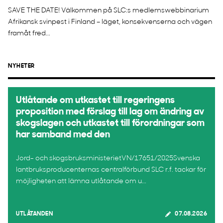
SAVE THE DATE! Välkommen på SLC:s medlemswebbinarium
Afrikansk svinpest i Finland – läget, konsekvenserna och vägen
framåt fred...
NYHETER
Utlåtande om utkastet till regeringens
proposition med förslag till lag om ändring av
skogslagen och utkastet till förordningar som
har samband med den
Jord- och skogsbruksministerietVN/17651/2025Svenska
lantbruksproducenternas centralförbund SLC r.f. tackar för
möjligheten att lämna utlåtande om u...
UTLÅTANDEN
07.08.2026