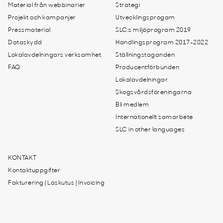
Material från webbinarier
Strategi
Projekt och kampanjer
Utvecklingsprogam
Pressmaterial
SLC:s miljöprogram 2019
Dataskydd
Handlingsprogram 2017-2022
Lokalavdelningars verksamhet
Ställningstaganden
FAQ
Producentförbunden
Lokalavdelningar
Skogsvårdsföreningarna
Bli medlem
Internationellt samarbete
SLC in other languages
KONTAKT
Kontaktuppgifter
Fakturering | Laskutus | Invoicing