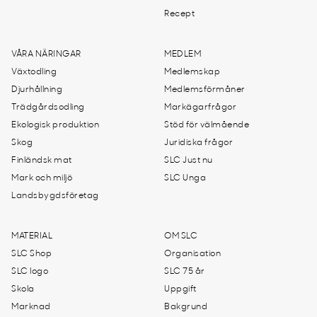
Recept
VÅRA NÄRINGAR
MEDLEM
Växtodling
Medlemskap
Djurhållning
Medlemsförmåner
Trädgårdsodling
Markägarfrågor
Ekologisk produktion
Stöd för välmående
Skog
Juridiska frågor
Finländsk mat
SLC Just nu
Mark och miljö
SLC Unga
Landsbygdsföretag
MATERIAL
OM SLC
SLC Shop
Organisation
SLC logo
SLC 75 år
Skola
Uppgift
Marknad
Bakgrund