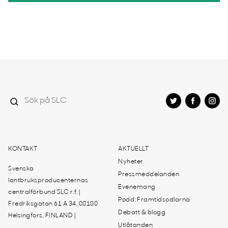
KONTAKT
AKTUELLT
Nyheter
Svenska
Pressmeddelanden
lantbruksproducenternas
Evenemang
centralförbund SLC r.f. |
Podd: Framtidsodlarna
Fredriksgatan 61 A 34, 00100
Debatt & blogg
Helsingfors, FINLAND |
Utlåtanden