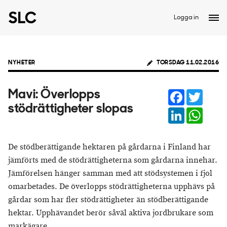
Logga in
NYHETER
TORSDAG 11.02.2016
Facebook
Twitter
Mavi: Överlopps
stödrättigheter slopas
LinkedIn
Whats
De stödberättigande hektaren på gårdarna i Finland har
jämförts med de stödrättigheterna som gårdarna innehar.
Jämförelsen hänger samman med att stödsystemen i fjol
omarbetades. De överlopps stödrättigheterna upphävs på
gårdar som har fler stödrättigheter än stödberättigande
hektar. Upphävandet berör såväl aktiva jordbrukare som
markägare.