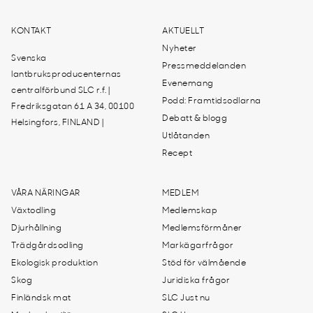
KONTAKT
AKTUELLT
Nyheter
Svenska
Pressmeddelanden
lantbruksproducenternas
Evenemang
centralförbund SLC r.f. |
Podd: Framtidsodlarna
Fredriksgatan 61 A 34, 00100
Debatt & blogg
Helsingfors, FINLAND |
Utlåtanden
Recept
VÅRA NÄRINGAR
MEDLEM
Växtodling
Medlemskap
Djurhållning
Medlemsförmåner
Trädgårdsodling
Markägarfrågor
Ekologisk produktion
Stöd för välmående
Skog
Juridiska frågor
Finländsk mat
SLC Just nu