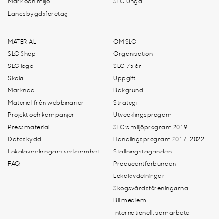
Mark och miljö
SLC Unga
Landsbygdsföretag
MATERIAL
OM SLC
SLC Shop
Organisation
SLC logo
SLC 75 år
Skola
Uppgift
Marknad
Bakgrund
Material från webbinarier
Strategi
Projekt och kampanjer
Utvecklingsprogam
Pressmaterial
SLC:s miljöprogram 2019
Dataskydd
Handlingsprogram 2017-2022
Lokalavdelningars verksamhet
Ställningstaganden
FAQ
Producentförbunden
Lokalavdelningar
Skogsvårdsföreningarna
Bli medlem
Internationellt samarbete