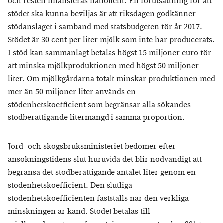
och resten finansieras nationellt. En förutsättning för att
stödet ska kunna beviljas är att riksdagen godkänner
stödanslaget i samband med statsbudgeten för år 2017.
Stödet är 30 cent per liter mjölk som inte har producerats.
I stöd kan sammanlagt betalas högst 15 miljoner euro för
att minska mjölkproduktionen med högst 50 miljoner
liter. Om mjölkgårdarna totalt minskar produktionen med
mer än 50 miljoner liter används en
stödenhetskoefficient som begränsar alla sökandes
stödberättigande litermängd i samma proportion.
Jord- och skogsbruksministeriet bedömer efter
ansökningstidens slut huruvida det blir nödvändigt att
begränsa det stödberättigande antalet liter genom en
stödenhetskoefficient. Den slutliga
stödenhetskoefficienten fastställs när den verkliga
minskningen är känd. Stödet betalas till