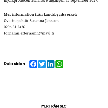
mjölkproducenterna före utgången av september 2017.
Mer information från Landsbygdsverket:
Överinspektör Susanna Jansson
0295 31 2436
fornamn.efternamn@mavi.fi
Facebook
Twitter
LinkedIn
WhatsApp
Dela sidan
MER FRÅN SLC