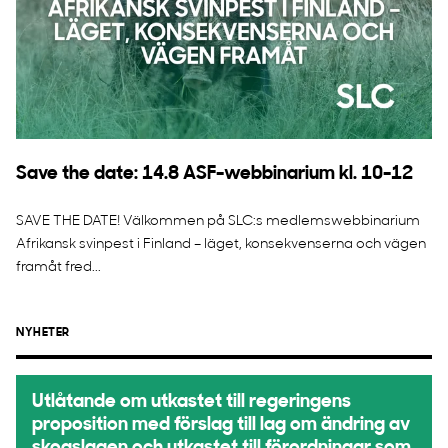
Save the date: 14.8 ASF-webbinarium kl. 10-12
SAVE THE DATE! Välkommen på SLC:s medlemswebbinarium
Afrikansk svinpest i Finland – läget, konsekvenserna och vägen
framåt fred...
NYHETER
Utlåtande om utkastet till regeringens
proposition med förslag till lag om ändring av