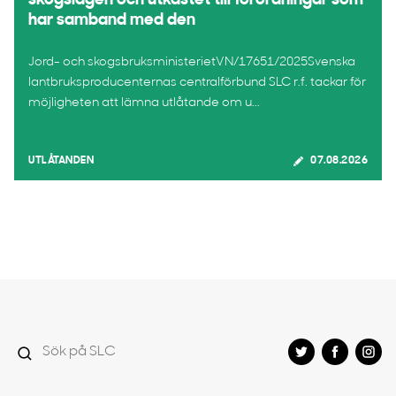
skogslagen och utkastet till förordningar som
har samband med den
Jord- och skogsbruksministerietVN/17651/2025Svenska
lantbruksproducenternas centralförbund SLC r.f. tackar för
möjligheten att lämna utlåtande om u...
UTLÅTANDEN
07.08.2026