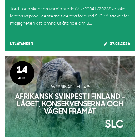
Jord- och skogsbruksministerietVN/20041/2026Svenska
lantbruksproducenternas centralförbund SLC r.f. tackar för
möjligheten att lämna utlåtande om u...
UTLÅTANDEN
07.08.2026
14
AUG.