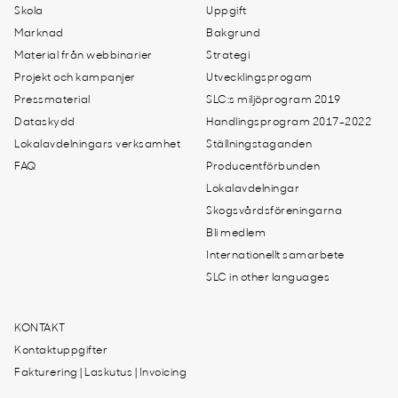
Skola
Uppgift
Marknad
Bakgrund
Material från webbinarier
Strategi
Projekt och kampanjer
Utvecklingsprogam
Pressmaterial
SLC:s miljöprogram 2019
Dataskydd
Handlingsprogram 2017-2022
Lokalavdelningars verksamhet
Ställningstaganden
FAQ
Producentförbunden
Lokalavdelningar
Skogsvårdsföreningarna
Bli medlem
Internationellt samarbete
SLC in other languages
KONTAKT
Kontaktuppgifter
Fakturering | Laskutus | Invoicing