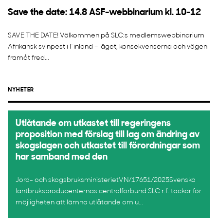
Save the date: 14.8 ASF-webbinarium kl. 10-12
SAVE THE DATE! Välkommen på SLC:s medlemswebbinarium
Afrikansk svinpest i Finland – läget, konsekvenserna och vägen
framåt fred...
NYHETER
Utlåtande om utkastet till regeringens
proposition med förslag till lag om ändring av
skogslagen och utkastet till förordningar som
har samband med den
Jord- och skogsbruksministerietVN/17651/2025Svenska
lantbruksproducenternas centralförbund SLC r.f. tackar för
möjligheten att lämna utlåtande om u...