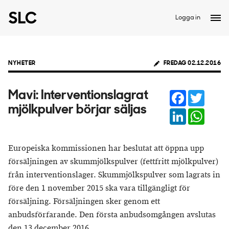
Logga in
NYHETER
FREDAG 02.12.2016
Facebook
Twitter
Mavi: Interventionslagrat
mjölkpulver börjar säljas
LinkedIn
Whats
Europeiska kommissionen har beslutat att öppna upp
försäljningen av skummjölkspulver (fettfritt mjölkpulver)
från interventionslager. Skummjölkspulver som lagrats in
före den 1 november 2015 ska vara tillgängligt för
försäljning. Försäljningen sker genom ett
anbudsförfarande. Den första anbudsomgången avslutas
den 13 december 2016.