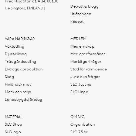
Fredriksgatan 61 A 34, 00100
Debatt & blogg
Helsingfors, FINLAND |
Utlåtanden
Recept
VÅRA NÄRINGAR
MEDLEM
Växtodling
Medlemskap
Djurhållning
Medlemsförmåner
Trädgårdsodling
Markägarfrågor
Ekologisk produktion
Stöd för välmående
Skog
Juridiska frågor
Finländsk mat
SLC Just nu
Mark och miljö
SLC Unga
Landsbygdsföretag
MATERIAL
OM SLC
SLC Shop
Organisation
SLC logo
SLC 75 år