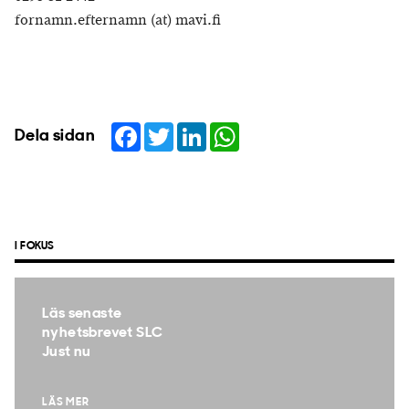
fornamn.efternamn (at) mavi.fi
Facebook
Twitter
LinkedIn
WhatsApp
Dela sidan
I FOKUS
Läs senaste
nyhetsbrevet SLC
Just nu
LÄS MER