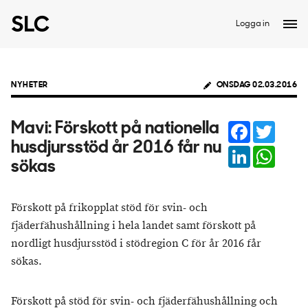
Logga in
NYHETER
ONSDAG 02.03.2016
Facebook
Twitter
Mavi: Förskott på nationella
husdjursstöd år 2016 får nu
LinkedIn
Whats
sökas
Förskott på frikopplat stöd för svin- och
fjäderfähushållning i hela landet samt förskott på
nordligt husdjursstöd i stödregion C för år 2016 får
sökas.
Förskott på stöd för svin- och fjäderfähushållning och