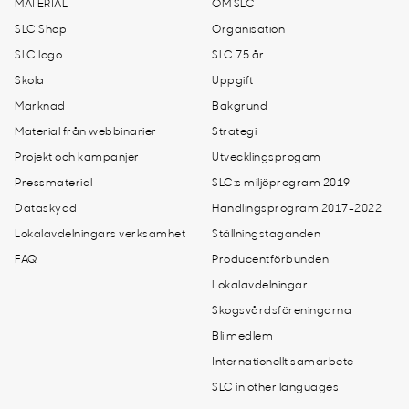
MATERIAL
OM SLC
SLC Shop
Organisation
SLC logo
SLC 75 år
Skola
Uppgift
Marknad
Bakgrund
Material från webbinarier
Strategi
Projekt och kampanjer
Utvecklingsprogam
Pressmaterial
SLC:s miljöprogram 2019
Dataskydd
Handlingsprogram 2017-2022
Lokalavdelningars verksamhet
Ställningstaganden
FAQ
Producentförbunden
Lokalavdelningar
Skogsvårdsföreningarna
Bli medlem
Internationellt samarbete
SLC in other languages