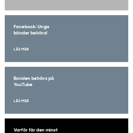
Facebook: Unga
bönder behövs!
LÄS MER
Bonden behövs på
YouTube
LÄS MER
Varför får den minst