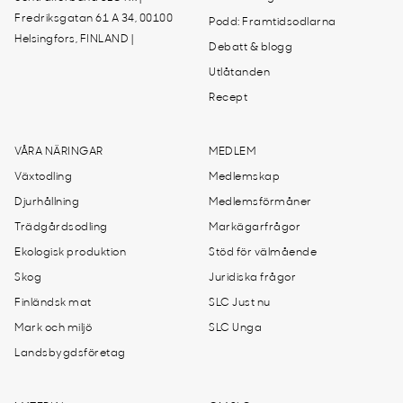
Fredriksgatan 61 A 34, 00100
Podd: Framtidsodlarna
Helsingfors, FINLAND |
Debatt & blogg
Utlåtanden
Recept
VÅRA NÄRINGAR
MEDLEM
Växtodling
Medlemskap
Djurhållning
Medlemsförmåner
Trädgårdsodling
Markägarfrågor
Ekologisk produktion
Stöd för välmående
Skog
Juridiska frågor
Finländsk mat
SLC Just nu
Mark och miljö
SLC Unga
Landsbygdsföretag