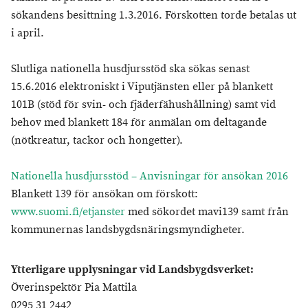
sökandens besittning 1.3.2016. Förskotten torde betalas ut
i april.
Slutliga nationella husdjursstöd ska sökas senast
15.6.2016 elektroniskt i Viputjänsten eller på blankett
101B (stöd för svin- och fjäderfähushållning) samt vid
behov med blankett 184 för anmälan om deltagande
(nötkreatur, tackor och hongetter).
Nationella husdjursstöd – Anvisningar för ansökan 2016
Blankett 139 för ansökan om förskott:
www.suomi.fi/etjanster
med sökordet mavi139 samt från
kommunernas landsbygdsnäringsmyndigheter.
Ytterligare upplysningar vid Landsbygdsverket:
Överinspektör Pia Mattila
0295 31 2442