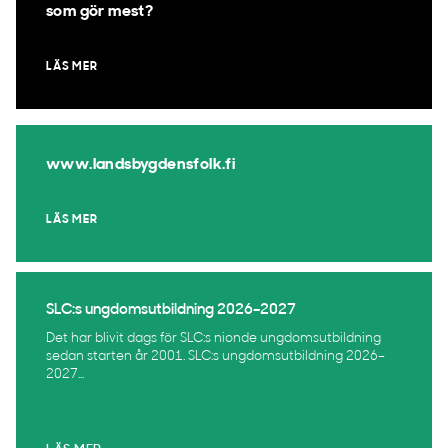
som gör mest?
LÄS MER
www.landsbygdensfolk.fi
LÄS MER
SLC:s ungdomsutbildning 2026–2027
Det har blivit dags för SLC:s nionde ungdomsutbildning
sedan starten år 2001. SLC:s ungdomsutbildning 2026–
2027...