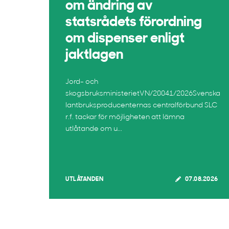
om ändring av
statsrådets förordning
om dispenser enligt
jaktlagen
Jord- och
skogsbruksministerietVN/20041/2026Svenska
lantbruksproducenternas centralförbund SLC
r.f. tackar för möjligheten att lämna
utlåtande om u...
UTLÅTANDEN
07.08.2026