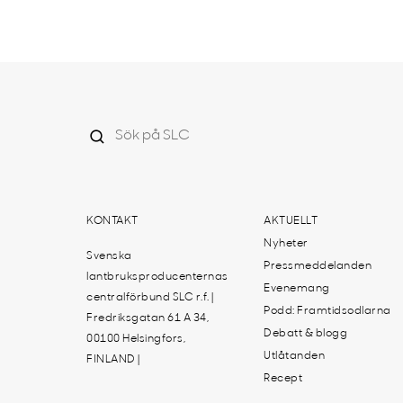
KONTAKT
AKTUELLT
Nyheter
Svenska
Pressmeddelanden
lantbruksproducenternas
Evenemang
centralförbund SLC r.f. |
Podd: Framtidsodlarna
Fredriksgatan 61 A 34,
Debatt & blogg
00100 Helsingfors,
Utlåtanden
FINLAND |
Recept