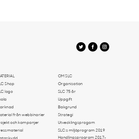
ATERIAL
OM SLC
LC Shop
Organisation
LC logo
SLC 75 år
kola
Uppgift
arknad
Bakgrund
aterial från webbinarier
Strategi
rojekt och kampanjer
Utvecklingsprogam
ressmaterial
SLC:s miljöprogram 2019
Handlingsprogram 2017-
ataskydd