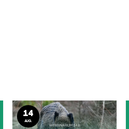
14
AUG.