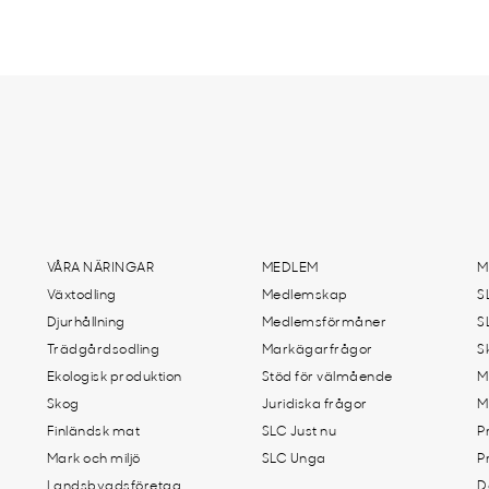
VÅRA NÄRINGAR
MEDLEM
M
Växtodling
Medlemskap
S
Djurhållning
Medlemsförmåner
S
Trädgårdsodling
Markägarfrågor
S
Ekologisk produktion
Stöd för välmående
M
Skog
Juridiska frågor
M
Finländsk mat
SLC Just nu
P
Mark och miljö
SLC Unga
P
Landsbygdsföretag
D