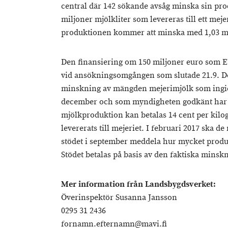
central där 142 sökande avsåg minska sin pr
miljoner mjölkliter som levereras till ett mej
produktionen kommer att minska med 1,03 mil
Den finansiering om 150 miljoner euro som EU 
vid ansökningsomgången som slutade 21.9. De
minskning av mängden mejerimjölk som ingic
december och som myndigheten godkänt har rät
mjölkproduktion kan betalas 14 cent per kilo
levererats till mejeriet. I februari 2017 ska
stödet i september meddela hur mycket prod
Stödet betalas på basis av den faktiska mins
Mer information från Landsbygdsverket:
Överinspektör Susanna Jansson
0295 31 2436
fornamn.efternamn@mavi.fi