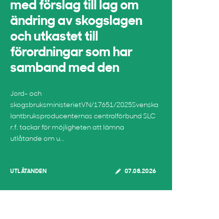
med förslag till lag om
ändring av skogslagen
och utkastet till
förordningar som har
samband med den
Jord- och
skogsbruksministerietVN/17651/2025Svenska
lantbruksproducenternas centralförbund SLC
r.f. tackar för möjligheten att lämna
utlåtande om u...
UTLÅTANDEN
07.08.2026