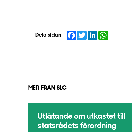
Facebook
Twitter
LinkedIn
WhatsApp
Dela sidan
MER FRÅN SLC
Utlåtande om utkastet till
statsrådets förordning