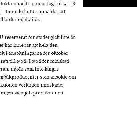
oduktion med sammanlagt cirka 1,9
eri. Inom hela EU anmäldes att
jarder mjölkliter.
reserverat för stödet gick inte åt
t här innebär att hela den
k i ansökningarna för oktober-
t till stöd. I stöd för minskad
gram mjölk som inte längre
 de mjölkproducenter som ansökte om
uktionen verkligen minskade.
kningen av mjölkproduktionen.