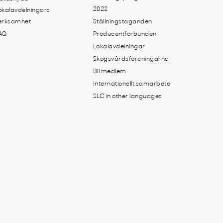
2022
okalavdelningars
erksamhet
Ställningstaganden
AQ
Producentförbunden
Lokalavdelningar
Skogsvårdsföreningarna
Bli medlem
Internationellt samarbete
SLC in other languages