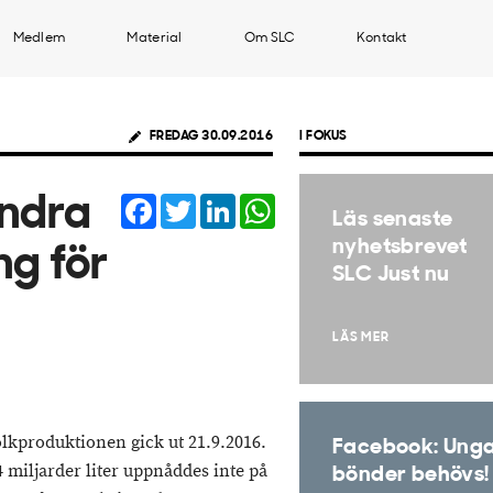
Medlem
Material
Om SLC
Kontakt
FREDAG 30.09.2016
I FOKUS
Facebook
Twitter
LinkedIn
WhatsApp
andra
Läs senaste
nyhetsbrevet
g för
SLC Just nu
LÄS MER
lkproduktionen gick ut 21.9.2016.
Facebook: Ung
miljarder liter uppnåddes inte på
bönder behövs!