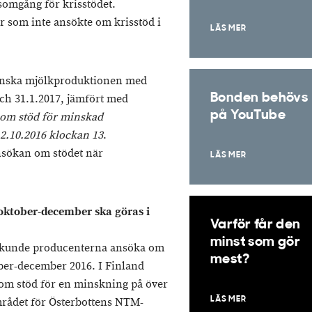
somgång för krisstödet.
 som inte ansökte om krisstöd i
LÄS MER
minska mjölkproduktionen med
Bonden behövs
och 31.1.2017, jämfört med
på YouTube
 om stöd för minskad
12.10.2016 klockan 13
.
sökan om stödet när
LÄS MER
ktober-december ska göras i
Varför får den
minst som gör
 kunde producenterna ansöka om
mest?
ber-december 2016. I Finland
om stöd för en minskning på över
området för Österbottens NTM-
LÄS MER