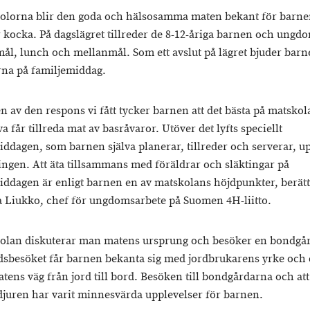
olorna blir den goda och hälsosamma maten bekant för barne
år kocka. På dagslägret tillreder de 8-12-åriga barnen och ung
l, lunch och mellanmål. Som ett avslut på lägret bjuder barn
rna på familjemiddag.
n av den respons vi fått tycker barnen att det bästa på matskola
a får tillreda mat av basråvaror. Utöver det lyfts speciellt
iddagen, som barnen själva planerar, tillreder och serverar, up
ingen. Att äta tillsammans med föräldrar och släktingar på
iddagen är enligt barnen en av matskolans höjdpunkter, berät
 Liukko, chef för ungdomsarbete på Suomen 4H-liitto.
olan diskuterar man matens ursprung och besöker en bondgår
sbesöket får barnen bekanta sig med jordbrukarens yrke och
atens väg från jord till bord. Besöken till bondgårdarna och at
djuren har varit minnesvärda upplevelser för barnen.