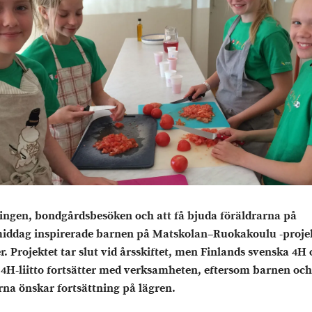
ngen, bondgårdsbesöken och att få bjuda föräldrarna på
middag inspirerade barnen på Matskolan–Ruokakoulu -proje
r. Projektet tar slut vid årsskiftet, men Finlands svenska 4H
H-liitto fortsätter med verksamheten, eftersom barnen och
rna önskar fortsättning på lägren.