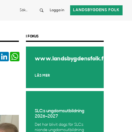
Sök
LANDSBYGDENS FOLK
Logga in
I FOKUS
book
Twitter
LinkedIn
WhatsApp
www.landsbygdensfolk.fi
LÄS MER
SLC:s ungdomsutbildning
2026–2027
Det har blivit dags för SLC:s
nionde ungdomsutbildning