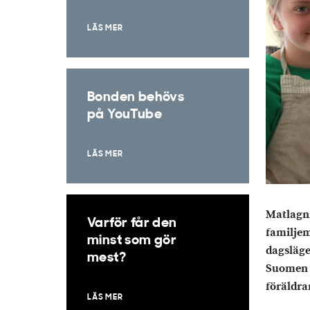
LÄS MER
Bonden behövs
på YouTube
LÄS MER
Matlagni
Varför får den
familje
minst som gör
dagsläge
mest?
Suomen 4
föräldra
LÄS MER