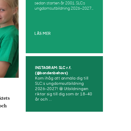
sedan starten år 2001. SLC:s
ungdomsutbildning 2026–2027...
LÄS MER
INSTAGRAM: SLC r.f.
(@bondenbehovs)
Kom ihåg att anmäla dig till
SLC:s ungdomsutbildning
2026-2027! 🤩 Utbildningen
riktar sig till dig som är 18–40
ktets
år och ...
 och