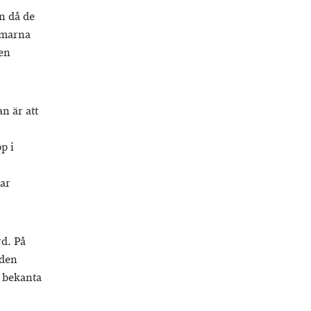
n då de
domarna
en
n är att
p i
tar
d. På
 den
t bekanta