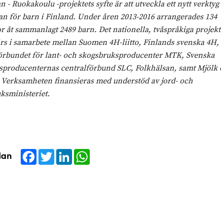
 - Ruokakoulu -projektets syfte är att utveckla ett nytt verktyg
an för barn i Finland. Under åren 2013-2016 arrangerades 134
r åt sammanlagt 2489 barn. Det nationella, tvåspråkiga projekt
s i samarbete mellan Suomen 4H-liitto, Finlands svenska 4H,
örbundet för lant- och skogsbruksproducenter MTK, Svenska
sproducenternas centralförbund SLC, Folkhälsan, samt Mjölk
. Verksamheten finansieras med understöd av jord- och
ksministeriet.
Facebook
Twitter
LinkedIn
WhatsApp
dan