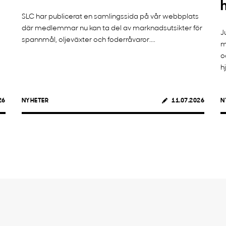
SLC har publicerat en samlingssida på vår webbplats
där medlemmar nu kan ta del av marknadsutsikter för
J
spannmål, oljeväxter och foderråvaror....
m
o
h
26
NYHETER
11.07.2026
N