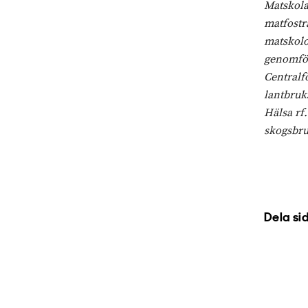
Matskolan
matfostr
matskolo
genomför
Centralf
lantbruk
Hälsa rf
skogsbru
Dela si