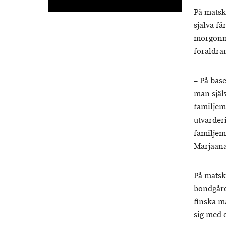
På matsk
själva f
morgonmå
föräldra
– På base
man själv
familjem
utvärder
familjem
Marjaana
På matsk
bondgård
finska m
sig med 