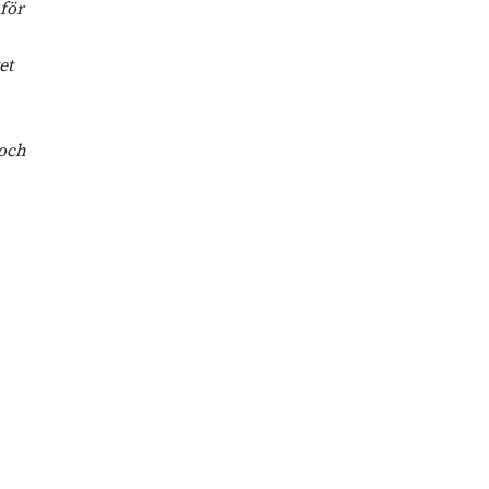
 för
et
 och