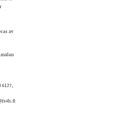
r
eras av
anmälan
 6127,
@fs4h.fi