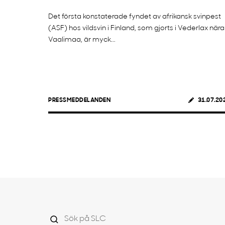
Det första konstaterade fyndet av afrikansk svinpest
(ASF) hos vildsvin i Finland, som gjorts i Vederlax nära
Vaalimaa, är myck...
PRESSMEDDELANDEN
31.07.20