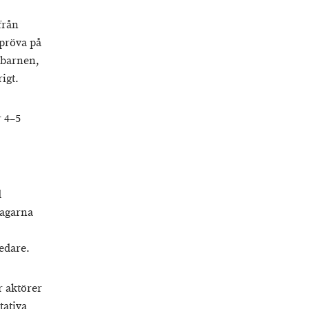
från
pröva på
 barnen,
igt.
r 4–5
d
dagarna
edare.
r aktörer
tativa