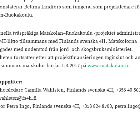
onstaterar Bettina Lindfors som fungerat som projektledare fö
an-Ruokakoulu.
onella tvåspråkiga Matskolan–Ruokakoulu -projektet administr
H-liitto tillsammans med Finlands svenska 4H. Matskolorna
igades med understöd från jord- och skogsbruksministeriet.
eten fortsätter efter att projektfinansieringen tagit slut och 
ta sommars matskolor börjar 1.3.2017 på
www.matskolan.fi
.
uppgifter:
etsledare Camilla Wahlsten, Finlands svenska 4H, +358 40 563
wahlsten@fs4h.fi
ör Petra Ingo, Finlands svenska 4H, +358 824 8703, petra.ingo