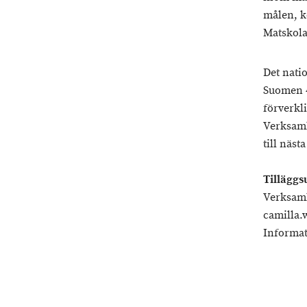
målen, k
Matskol
Det nati
Suomen 4
förverkl
Verksamh
till näs
Tilläggs
Verksamh
camilla.
Informat