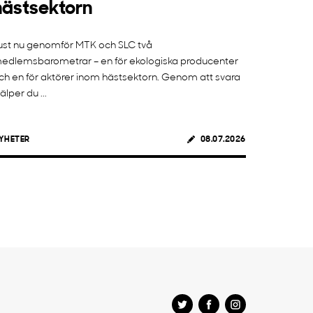
hästsektorn
ust nu genomför MTK och SLC två
edlemsbarometrar – en för ekologiska producenter
ch en för aktörer inom hästsektorn. Genom att svara
jälper du ...
YHETER
08.07.2026