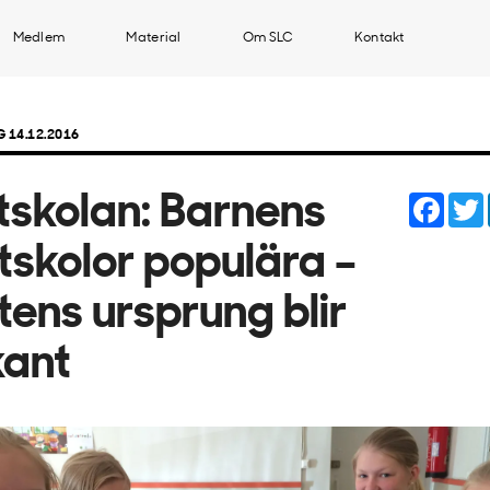
Medlem
Material
Om SLC
Kontakt
 14.12.2016
Face
skolan: Barnens
skolor populära –
ens ursprung blir
kant