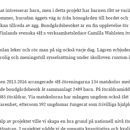
t intresserar barn, men i detta projekt har barnen fått se vari
mmer, hurudan äggets väg är från hönsgården till bordet och 
kan tillreda av ägg. Bondgårdsbesöket är en fin upplevelse för
 Finlands svenska 4H:s verksamhetsledare Camilla Wahlsten ivr
olan leker och rör man på sig också varje dag. Lägren erbjude
 rolig och meningsfull sysselsättning under skolloven runtom i
en 2013-2016 arrangerade 4H-föreningarna 134 matskolor me
nde bondgårdsbesök åt sammanlagt 2489 barn. På föräldramid
 885 föräldrar. Via matskolorna har mången ungdom också fått
farenhet, eftersom 592 ungdomar fungerat som frivilliga hjälpl
lp av projektet ville vi skapa en bra grund på nationell nivå fö
ostran. I projektet nådde vi de uppsatta kvantitativa och kvali