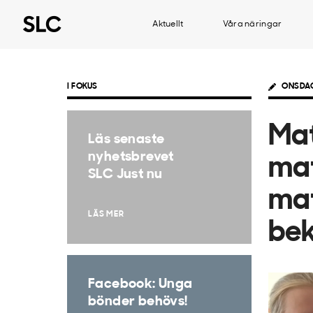
Aktuellt
Våra näringar
I FOKUS
ONSDAG
Mat
Läs senaste
nyhetsbrevet
mat
SLC Just nu
mat
LÄS MER
be
Facebook: Unga
bönder behövs!