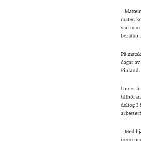
– Mattema
maten ko
vad man 
berättar
På matsk
dagar av
Finland.
Under år
tillhöra
deltog 3
arbetser
– Med hjä
inom matf