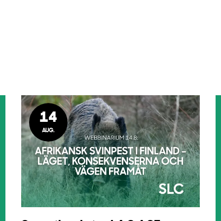
14
AUG.