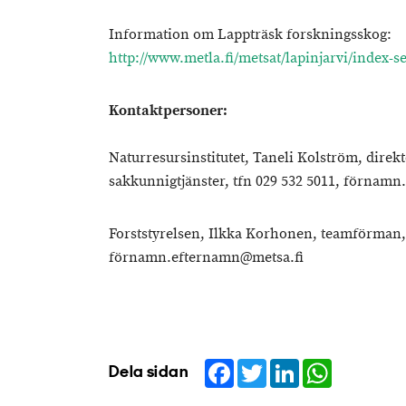
Information om Lappträsk forskningsskog:
http://www.metla.fi/metsat/lapinjarvi/index-s
Kontaktpersoner:
Naturresursinstitutet, Taneli Kolström, dire
sakkunnigtjänster, tfn 029 532 5011, förnam
Forststyrelsen, Ilkka Korhonen, teamförman, 
förnamn.efternamn@metsa.fi
Facebook
Twitter
LinkedIn
WhatsApp
Dela sidan