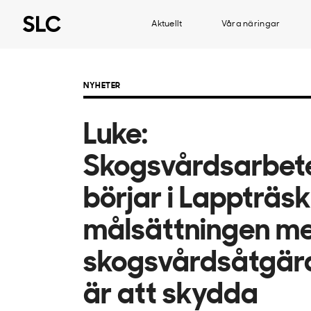
Aktuellt
Våra näringar
NYHETER
Luke:
Skogsvårdsarbet
börjar i Lappträsk
målsättningen m
skogsvårdsåtgär
är att skydda