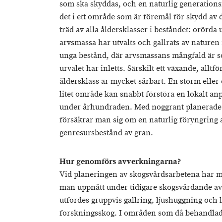
som ska skyddas, och en naturlig generationsfö
det i ett område som är föremål för skydd av
träd av alla åldersklasser i beståndet: orörda
arvsmassa har utvalts och gallrats av naturen 
unga bestånd, där arvsmassans mångfald är so
urvalet har inletts. Särskilt ett växande, allt
åldersklass är mycket sårbart. En storm eller 
litet område kan snabbt förstöra en lokalt a
under århundraden. Med noggrant planerade 
försäkrar man sig om en naturlig föryngring 
genresursbestånd av gran.
Hur genomförs avverkningarna?
Vid planeringen av skogsvårdsarbetena har m
man uppnått under tidigare skogsvårdande av
utfördes gruppvis gallring, ljushuggning och
forskningsskog. I områden som då behandlade