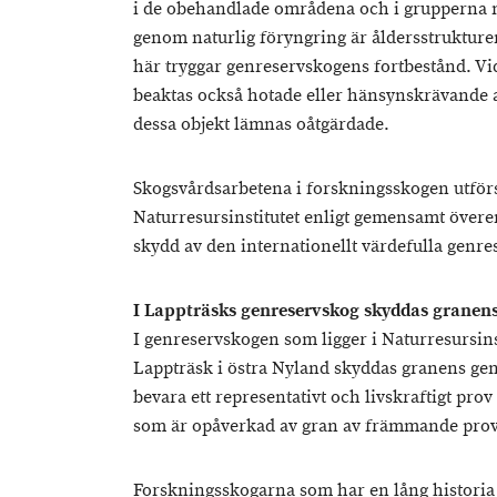
i de obehandlade områdena och i grupperna
genom naturlig föryngring är åldersstrukture
här tryggar genreservskogens fortbestånd. V
beaktas också hotade eller hänsynskrävande a
dessa objekt lämnas oåtgärdade.
Skogsvårdsarbetena i forskningsskogen utförs
Naturresursinstitutet enligt gemensamt övere
skydd av den internationellt värdefulla genr
I Lappträsks genreservskog skyddas granen
I genreservskogen som ligger i Naturresursins
Lappträsk i östra Nyland skyddas granens gen
bevara ett representativt och livskraftigt pro
som är opåverkad av gran av främmande pro
Forskningsskogarna som har en lång historia 