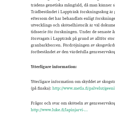
trädens genetiska mångfald, då man känner s
Trädbeståndet i Lappträsk forskningsskog är 
eftersom det har behandlats enligt forsknin
utvecklings och skötselhistorik är väl dokum
tidsserie för forskningen. Under de senaste å
försvagats i Lappträsk på grund av alltför st
granbarkborren. Fördröjningen av skogsvårds
fortbeståndet av den värdefulla genreservsko
Ytterligare information:
Ytterligare information om skyddet av skogst
(på finska):
http://www.metla.fi/palvelut/geen
Frågor och svar om skötseln av genreservskog
http://www.luke.fi/lapinjarvi-...