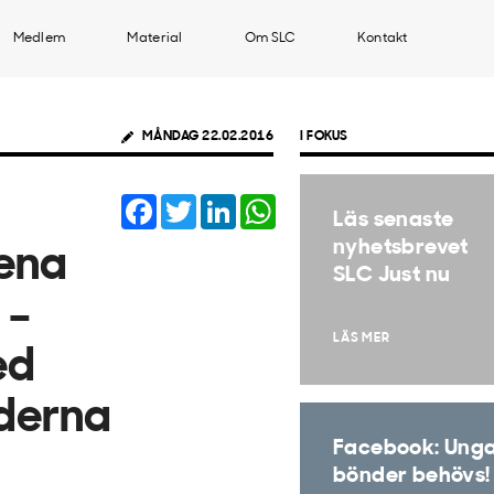
Medlem
Material
Om SLC
Kontakt
MÅNDAG 22.02.2016
I FOKUS
Facebook
Twitter
LinkedIn
WhatsApp
Läs senaste
nyhetsbrevet
ena
SLC Just nu
 –
LÄS MER
ed
derna
Facebook: Ung
bönder behövs!