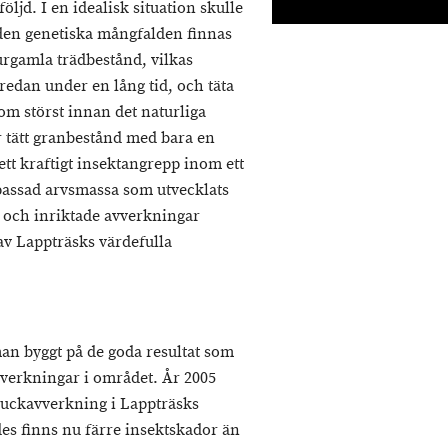
ljd. I en idealisk situation skulle
 den genetiska mångfalden finnas
 urgamla trädbestånd, vilkas
redan under en lång tid, och täta
m störst innan det naturliga
för tätt granbestånd med bara en
ett kraftigt insektangrepp inom ett
npassad arvsmassa som utvecklats
och inriktade avverkningar
av Lappträsks värdefulla
an byggt på de goda resultat som
verkningar i området. År 2005
 luckavverkning i Lappträsks
s finns nu färre insektskador än