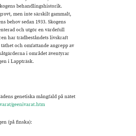
kogens behandlingshistorik.
grovt, men inte särskilt gammalt,
gens behov sedan 1933. Skogens
enterad och utgör en värdefull
ren har trädbeståndets livskraft
or täthet och omfattande angrepp av
åtgärderna i området äventyrar
gen i Lappträsk.
rädens genetiska mångfald på nätet
ivarat/geenivarat.htm
en (på finska):