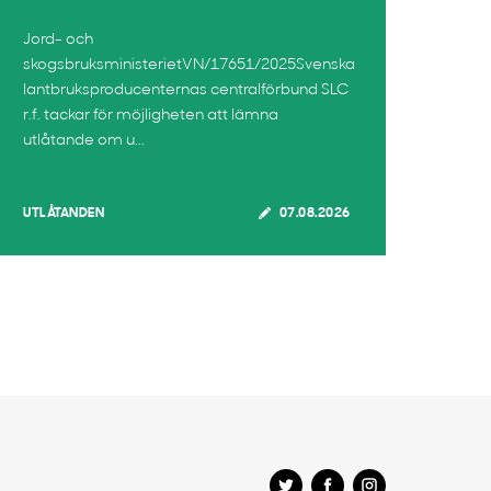
Jord- och
skogsbruksministerietVN/17651/2025Svenska
lantbruksproducenternas centralförbund SLC
r.f. tackar för möjligheten att lämna
utlåtande om u...
UTLÅTANDEN
07.08.2026