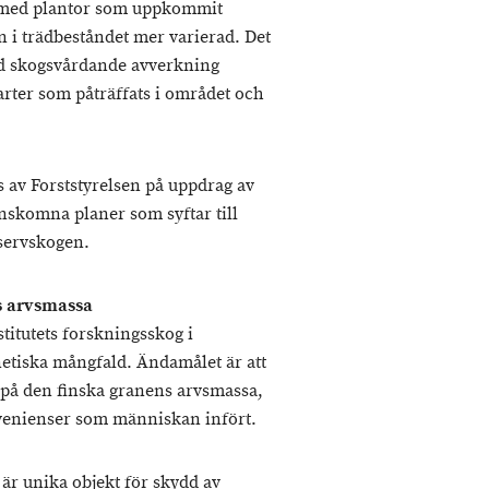
 med plantor som uppkommit
n i trädbeståndet mer varierad. Det
id skogsvårdande avverkning
rter som påträffats i området och
 av Forststyrelsen på uppdrag av
nskomna planer som syftar till
eservskogen.
s arvsmassa
titutets forskningsskog i
etiska mångfald. Ändamålet är att
v på den finska granens arvsmassa,
venienser som människan infört.
är unika objekt för skydd av