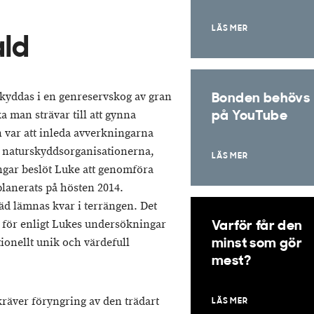
LÄS MER
ald
kyddas i en genreservskog av gran
Bonden behövs
 man strävar till att gynna
på YouTube
n var att inleda avverkningarna
d naturskyddsorganisationerna,
LÄS MER
ngar beslöt Luke att genomföra
planerats på hösten 2014.
äd lämnas kvar i terrängen. Det
r, för enligt Lukes undersökningar
Varför får den
ionellt unik och värdefull
minst som gör
mest?
räver föryngring av den trädart
LÄS MER