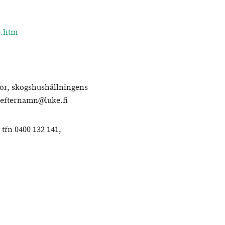
e.htm
ktör, skogshushållningens
n.efternamn@luke.fi
tfn 0400 132 141,