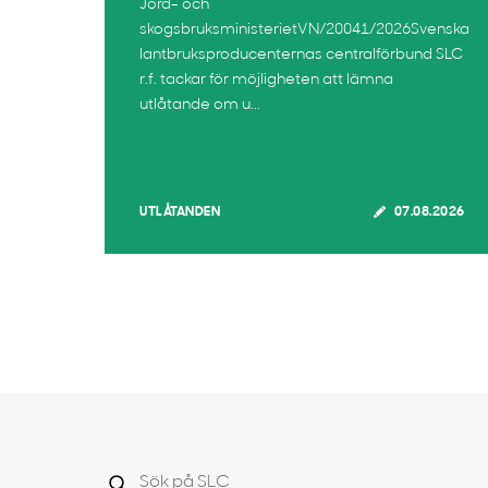
Jord- och
skogsbruksministerietVN/20041/2026Svenska
lantbruksproducenternas centralförbund SLC
r.f. tackar för möjligheten att lämna
utlåtande om u...
UTLÅTANDEN
07.08.2026