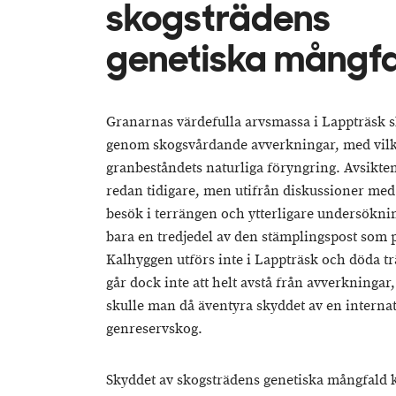
skogsträdens
genetiska mångf
Granarnas värdefulla arvsmassa i Lappträsk s
genom skogsvårdande avverkningar, med vilka
granbeståndets naturliga föryngring. Avsikte
redan tidigare, men utifrån diskussioner me
besök i terrängen och ytterligare undersökni
bara en tredjedel av den stämplingspost som 
Kalhyggen utförs inte i Lappträsk och döda tr
går dock inte att helt avstå från avverkninga
skulle man då äventyra skyddet av en internat
genreservskog.
Skyddet av skogsträdens genetiska mångfald k