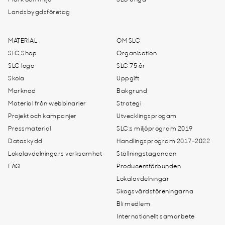
Mark och miljö
SLC Unga
Landsbygdsföretag
MATERIAL
OM SLC
SLC Shop
Organisation
SLC logo
SLC 75 år
Skola
Uppgift
Marknad
Bakgrund
Material från webbinarier
Strategi
Projekt och kampanjer
Utvecklingsprogam
Pressmaterial
SLC:s miljöprogram 2019
Dataskydd
Handlingsprogram 2017-2022
Lokalavdelningars verksamhet
Ställningstaganden
FAQ
Producentförbunden
Lokalavdelningar
Skogsvårdsföreningarna
Bli medlem
Internationellt samarbete