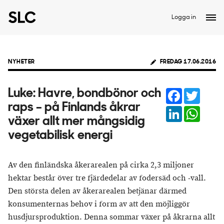
Logga in
NYHETER
FREDAG 17.06.2016
Facebook
Twitter
Luke: Havre, bondbönor och
raps – på Finlands åkrar
LinkedIn
Whats
växer allt mer mångsidig
vegetabilisk energi
Av den finländska åkerarealen på cirka 2,3 miljoner
hektar består över tre fjärdedelar av fodersäd och -vall.
Den största delen av åkerarealen betjänar därmed
konsumenternas behov i form av att den möjliggör
husdjursproduktion. Denna sommar växer på åkrarna allt