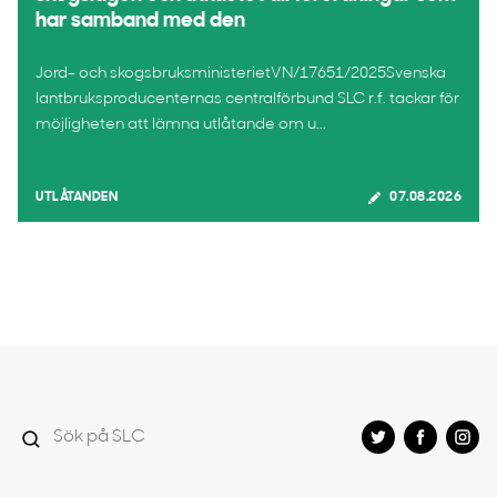
har samband med den
Jord- och skogsbruksministerietVN/17651/2025Svenska
lantbruksproducenternas centralförbund SLC r.f. tackar för
möjligheten att lämna utlåtande om u...
UTLÅTANDEN
07.08.2026