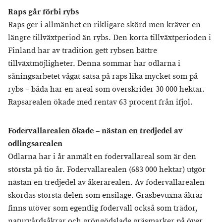
Raps går förbi rybs
Raps ger i allmänhet en rikligare skörd men kräver en
längre tillväxtperiod än rybs. Den korta tillväxtperioden i
Finland har av tradition gett rybsen bättre
tillväxtmöjligheter. Denna sommar har odlarna i
såningsarbetet vågat satsa på raps lika mycket som på
rybs – båda har en areal som överskrider 30 000 hektar.
Rapsarealen ökade med rentav 63 procent från ifjol.
Fodervallarealen ökade – nästan en tredjedel av
odlingsarealen
Odlarna har i år anmält en fodervallareal som är den
största på tio år. Fodervallarealen (683 000 hektar) utgör
nästan en tredjedel av åkerarealen. Av fodervallarealen
skördas största delen som ensilage. Gräsbevuxna åkrar
finns utöver som egentlig fodervall också som trädor,
naturvårdsåkrar och gröngödslade gräsmarker på över