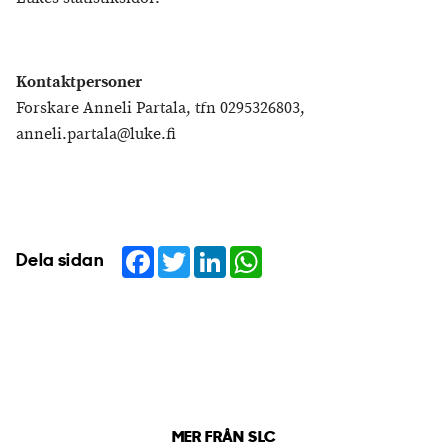
Kontaktpersoner
Forskare Anneli Partala, tfn 0295326803,
anneli.partala@luke.fi
Facebook
Twitter
LinkedIn
WhatsApp
Dela sidan
MER FRÅN SLC