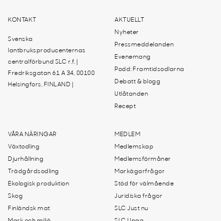
KONTAKT
AKTUELLT
Nyheter
Svenska
Pressmeddelanden
lantbruksproducenternas
Evenemang
centralförbund SLC r.f. |
Podd: Framtidsodlarna
Fredriksgatan 61 A 34, 00100
Debatt & blogg
Helsingfors, FINLAND |
Utlåtanden
Recept
VÅRA NÄRINGAR
MEDLEM
Växtodling
Medlemskap
Djurhållning
Medlemsförmåner
Trädgårdsodling
Markägarfrågor
Ekologisk produktion
Stöd för välmående
Skog
Juridiska frågor
Finländsk mat
SLC Just nu