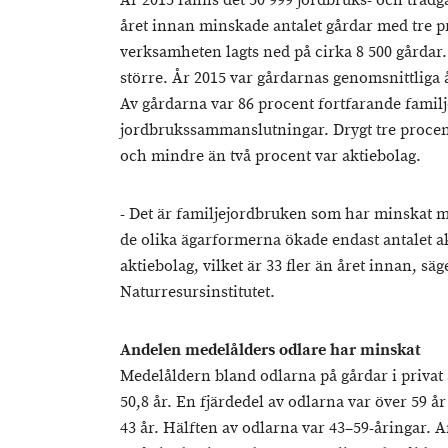
År 2015 fanns det 50 999 jordbruks- och trädg
året innan minskade antalet gårdar med tre p
verksamheten lagts ned på cirka 8 500 gårdar. 
större. År 2015 var gårdarnas genomsnittliga 
Av gårdarna var 86 procent fortfarande familj
jordbrukssammanslutningar. Drygt tre procen
och mindre än två procent var aktiebolag.
- Det är familjejordbruken som har minskat m
de olika ägarformerna ökade endast antalet ak
aktiebolag, vilket är 33 fler än året innan, sä
Naturresursinstitutet.
Andelen medelålders odlare har minskat
Medelåldern bland odlarna på gårdar i privat ä
50,8 år. En fjärdedel av odlarna var över 59 å
43 år. Hälften av odlarna var 43–59-åringar. A