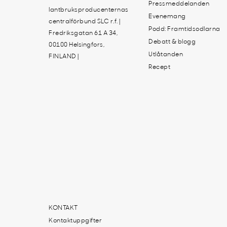
Pressmeddelanden
lantbruksproducenternas
Evenemang
centralförbund SLC r.f. |
Podd: Framtidsodlarna
Fredriksgatan 61 A 34,
Debatt & blogg
00100 Helsingfors,
Utlåtanden
FINLAND |
Recept
KONTAKT
Kontaktuppgifter