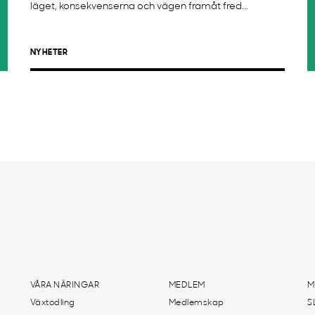
läget, konsekvenserna och vägen framåt fred...
NYHETER
VÅRA NÄRINGAR
MEDLEM
M
Växtodling
Medlemskap
S