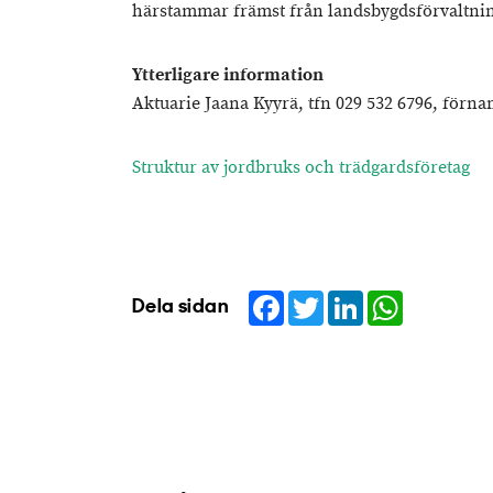
härstammar främst från landsbygdsförvaltnin
Ytterligare information
Aktuarie Jaana Kyyrä, tfn 029 532 6796, för
Struktur av jordbruks och trädgardsföretag
Facebook
Twitter
LinkedIn
WhatsApp
Dela sidan