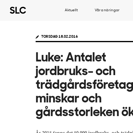
Aktuellt
Våra näringar
TORSDAG 18.02.2016
Luke: Antalet
jordbruks- och
trädgårdsföreta
minskar och
gårdsstorleken ö