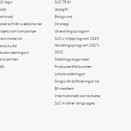
LC logo
SLC 75 år
kola
Uppgift
arknad
Bakgrund
aterial från webbinarier
Strategi
rojekt och kampanjer
Utvecklingsprogam
ressmaterial
SLC:s miljöprogram 2019
Handlingsprogram 2017-
ataskydd
2022
okalavdelningars
erksamhet
Ställningstaganden
AQ
Producentförbunden
Lokalavdelningar
Skogsvårdsföreningarna
Bli medlem
Internationellt samarbete
SLC in other languages