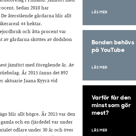
årdsföretag i Finland. Jämfört med
rocent. Sedan 2010 har
LÄS MER
De återstående gårdarna blir allt
åkerareal 44 hektar.
ejordbruk och åtta procent var
t av gårdarna sköttes av dödsbon
Bonden behövs
på YouTube
est jämfört med föregående år. Av
LÄS MER
tiebolag. År 2015 fanns det 892
ger aktuarie Jaana Kyyrä vid
Varför får den
minst som gör
mest?
go blir allt högre. År 2015 var den
r gamla och en fjärdedel var under
ntalet odlare under 30 år och över
LÄS MER