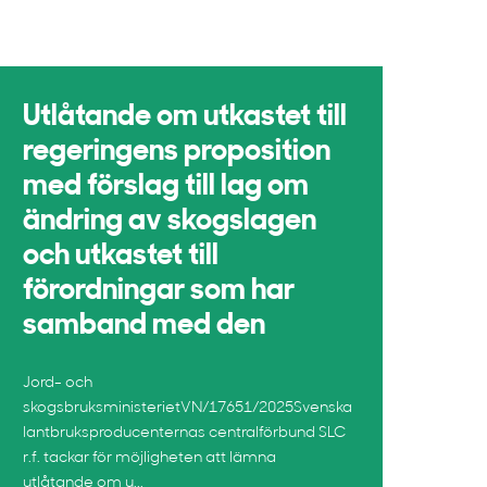
Utlåtande om utkastet till
regeringens proposition
med förslag till lag om
ändring av skogslagen
och utkastet till
förordningar som har
samband med den
Jord- och
skogsbruksministerietVN/17651/2025Svenska
lantbruksproducenternas centralförbund SLC
r.f. tackar för möjligheten att lämna
utlåtande om u...