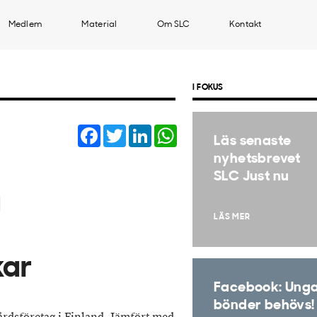
Medlem
Material
Om SLC
Kontakt
I FOKUS
Facebook
Twitter
LinkedIn
WhatsApp
Läs senaste
nyhetsbrevet
SLC Just nu
g
LÄS MER
kar
Facebook: Ung
bönder behövs!