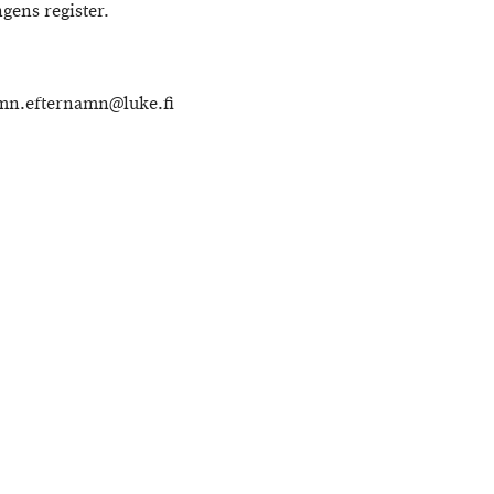
gens register.
namn.efternamn@luke.fi