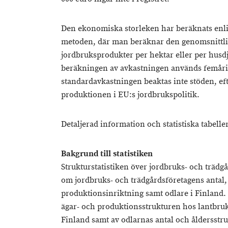
Den ekonomiska storleken har beräknats enlig
metoden, där man beräknar den genomsnittlig
jordbruksprodukter per hektar eller per husdj
beräkningen av avkastningen används femårig
standardavkastningen beaktas inte stöden, ef
produktionen i EU:s jordbrukspolitik.
Detaljerad information och statistiska tabeller
Bakgrund till statistiken
Strukturstatistiken över jordbruks- och trädg
om jordbruks- och trädgårdsföretagens antal,
produktionsinriktning samt odlare i Finland. 
ägar- och produktionsstrukturen hos lantbruk
Finland samt av odlarnas antal och åldersstruk