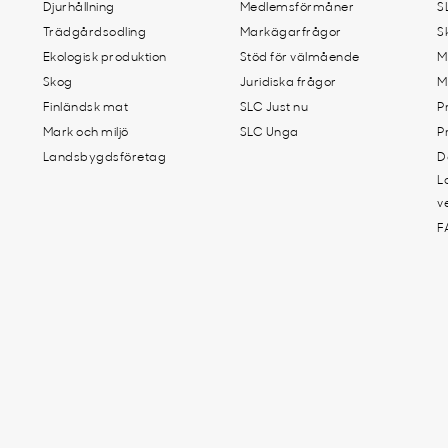
Djurhållning
Medlemsförmåner
S
Trädgårdsodling
Markägarfrågor
S
Ekologisk produktion
Stöd för välmående
M
Skog
Juridiska frågor
M
Finländsk mat
SLC Just nu
P
Mark och miljö
SLC Unga
P
Landsbygdsföretag
D
L
v
F