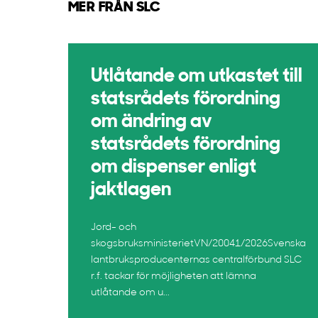
MER FRÅN SLC
Utlåtande om utkastet till
statsrådets förordning
om ändring av
statsrådets förordning
om dispenser enligt
jaktlagen
Jord- och
skogsbruksministerietVN/20041/2026Svenska
lantbruksproducenternas centralförbund SLC
r.f. tackar för möjligheten att lämna
utlåtande om u...