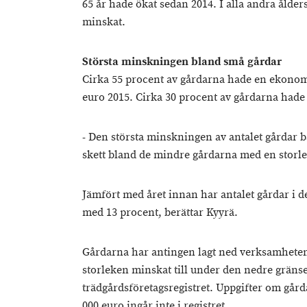
65 år hade ökat sedan 2014. I alla andra ålde
minskat.
Största minskningen bland små gårdar
Cirka 55 procent av gårdarna hade en ekonom
euro 2015. Cirka 30 procent av gårdarna hade 
- Den största minskningen av antalet gårdar båd
skett bland de mindre gårdarna med en storle
Jämfört med året innan har antalet gårdar i 
med 13 procent, berättar Kyyrä.
Gårdarna har antingen lagt ned verksamheten
storleken minskat till under den nedre gräns
trädgårdsföretagsregistret. Uppgifter om går
000 euro ingår inte i registret.