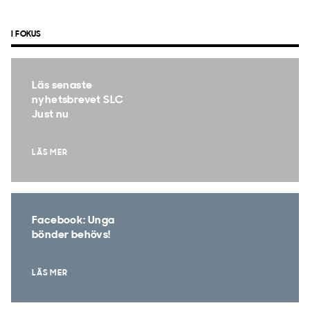
I FOKUS
Läs senaste
nyhetsbrevet SLC
Just nu
LÄS MER
Facebook: Unga
bönder behövs!
LÄS MER