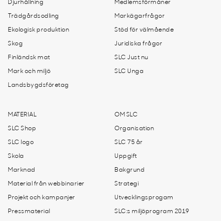
Djurhållning
Medlemsförmåner
Trädgårdsodling
Markägarfrågor
Ekologisk produktion
Stöd för välmående
Skog
Juridiska frågor
Finländsk mat
SLC Just nu
Mark och miljö
SLC Unga
Landsbygdsföretag
MATERIAL
OM SLC
SLC Shop
Organisation
SLC logo
SLC 75 år
Skola
Uppgift
Marknad
Bakgrund
Material från webbinarier
Strategi
Projekt och kampanjer
Utvecklingsprogam
Pressmaterial
SLC:s miljöprogram 2019