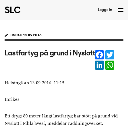
Logga in
TISDAG 13.09.2016
Facebook
Twitter
Lastfartyg på grund i Nyslott
LinkedIn
Whats
Helsingfors 13.09.2016, 11:15
Inrikes
Ett drygt 80 meter långt lastfartyg har stött på grund vid
Nyslott i Pihlajavesi, meddelar räddningsverket.