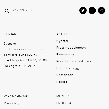
KONTAKT
AKTUELLT
Nyheter
Svenska
Pressmeddelanden
lantbruksproducenternas
Evenemang
centralförbund SLC r.f. |
Fredriksgatan 61 A 34, 00100
Podd: Framtidsodlarna
Helsingfors, FINLAND |
Debatt & blogg
Utlåtanden
Recept
VÅRA NÄRINGAR
MEDLEM
Växtodling
Medlemskap