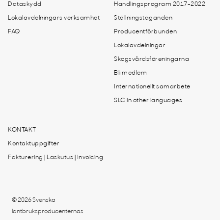
Dataskydd
Handlingsprogram 2017-2022
Lokalavdelningars verksamhet
Ställningstaganden
FAQ
Producentförbunden
Lokalavdelningar
Skogsvårdsföreningarna
Bli medlem
Internationellt samarbete
SLC in other languages
KONTAKT
Kontaktuppgifter
Fakturering | Laskutus | Invoicing
© 2026 Svenska
lantbruksproducenternas