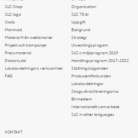
SLC Shop
Organisation
SLC logo
SLC 75 år
Skola
Uppgift
Marknad
Bakgrund
Material från webbinarier
Strategi
Projekt och kampanjer
Utvecklingsprogam
Pressmaterial
SLC:s miljöprogram 2019
Dataskydd
Handlingsprogram 2017-2022
Lokalavdelningars verksamhet
Ställningstaganden
FAQ
Producentförbunden
Lokalavdelningar
Skogsvårdsföreningarna
Bli medlem
Internationellt samarbete
SLC in other languages
KONTAKT