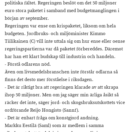
politiska fältet. Regeringen beslöt om det 50 miljoner
euro stora paketet i samband med budgetmanglingen i
början av september.
Regeringen var ense om krispaketet, liksom om hela
budgeten. Jordbruks- och miljöminister Kimmo
Tiilikainen (C) vill inte uttala sig om hur ense eller oense
regeringspartierna var då paketet förbereddes. Däremot
har han ett klart budskap till industrin och handeln.
- Förstå odlarens nöd.
Även om livsmedelsbranschen inte förstår odlarna så
finns det desto mer förståelse i riksdagen.
- Det är riktigt bra att regeringen klarade av att skrapa
ihop 50 miljoner. Men om jag säger min ärliga åsikt så
räcker det inte, säger jord- och skogsbruksutskottets vice
ordförande Reijo Hongisto (Sannf).
- Det är enbart fråga om konstgjord andning.
Markku Eestilä (Saml) som är medlem i samma