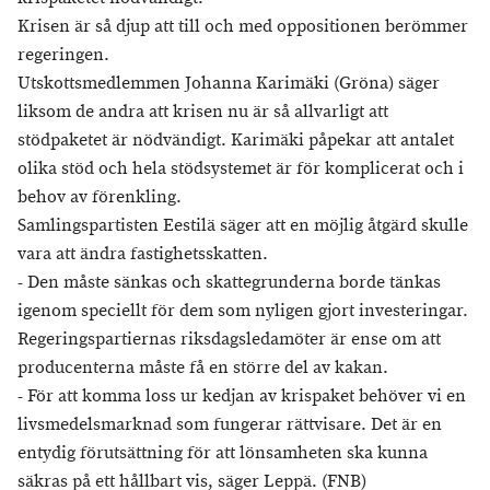
Krisen är så djup att till och med oppositionen berömmer
regeringen.
Utskottsmedlemmen Johanna Karimäki (Gröna) säger
liksom de andra att krisen nu är så allvarligt att
stödpaketet är nödvändigt. Karimäki påpekar att antalet
olika stöd och hela stödsystemet är för komplicerat och i
behov av förenkling.
Samlingspartisten Eestilä säger att en möjlig åtgärd skulle
vara att ändra fastighetsskatten.
- Den måste sänkas och skattegrunderna borde tänkas
igenom speciellt för dem som nyligen gjort investeringar.
Regeringspartiernas riksdagsledamöter är ense om att
producenterna måste få en större del av kakan.
- För att komma loss ur kedjan av krispaket behöver vi en
livsmedelsmarknad som fungerar rättvisare. Det är en
entydig förutsättning för att lönsamheten ska kunna
säkras på ett hållbart vis, säger Leppä. (FNB)