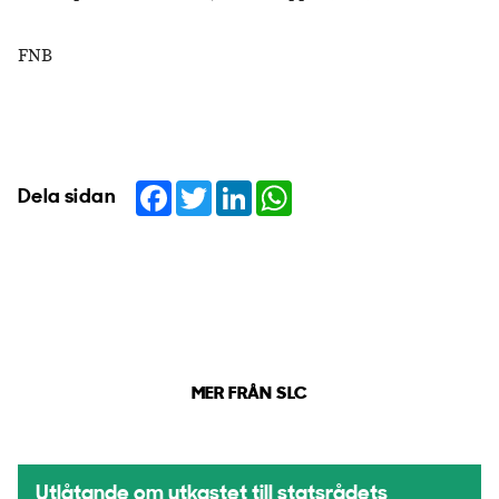
FNB
Facebook
Twitter
LinkedIn
WhatsApp
Dela sidan
MER FRÅN SLC
Utlåtande om utkastet till statsrådets