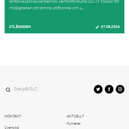
lantbruksproducenternas centralförbund SLC r.f. tackar för
möjligheten att lämna utlåtande om u...
UTLÅTANDEN
07.08.2026
KONTAKT
AKTUELLT
Nyheter
Svenska