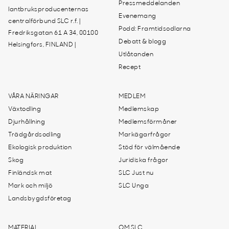
Pressmeddelanden
lantbruksproducenternas
Evenemang
centralförbund SLC r.f. |
Podd: Framtidsodlarna
Fredriksgatan 61 A 34, 00100
Debatt & blogg
Helsingfors, FINLAND |
Utlåtanden
Recept
VÅRA NÄRINGAR
MEDLEM
Växtodling
Medlemskap
Djurhållning
Medlemsförmåner
Trädgårdsodling
Markägarfrågor
Ekologisk produktion
Stöd för välmående
Skog
Juridiska frågor
Finländsk mat
SLC Just nu
Mark och miljö
SLC Unga
Landsbygdsföretag
MATERIAL
OM SLC