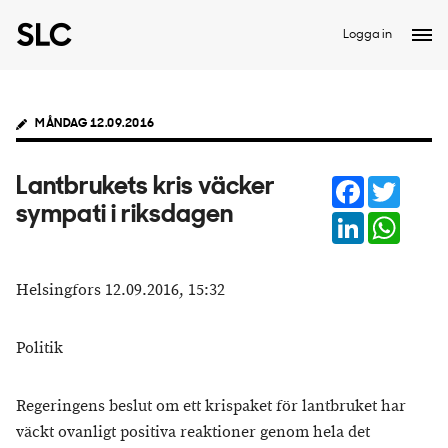
Logga in
MÅNDAG 12.09.2016
Facebook
Twitter
Lantbrukets kris väcker
sympati i riksdagen
LinkedIn
Whats
Helsingfors 12.09.2016, 15:32
Politik
Regeringens beslut om ett krispaket för lantbruket har
väckt ovanligt positiva reaktioner genom hela det