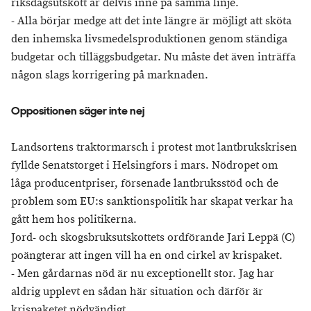
riksdagsutskott är delvis inne på samma linje.
- Alla börjar medge att det inte längre är möjligt att sköta
den inhemska livsmedelsproduktionen genom ständiga
budgetar och tilläggsbudgetar. Nu måste det även inträffa
någon slags korrigering på marknaden.
Oppositionen säger inte nej
Landsortens traktormarsch i protest mot lantbrukskrisen
fyllde Senatstorget i Helsingfors i mars. Nödropet om
låga producentpriser, försenade lantbruksstöd och de
problem som EU:s sanktionspolitik har skapat verkar ha
gått hem hos politikerna.
Jord- och skogsbruksutskottets ordförande Jari Leppä (C)
poängterar att ingen vill ha en ond cirkel av krispaket.
- Men gårdarnas nöd är nu exceptionellt stor. Jag har
aldrig upplevt en sådan här situation och därför är
krispaketet nödvändigt.