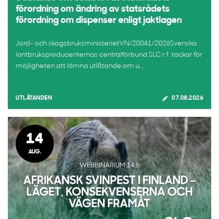
förordning om ändring av statsrådets
förordning om dispenser enligt jaktlagen
Jord- och skogsbruksministerietVN/20041/2026Svenska
lantbruksproducenternas centralförbund SLC r.f. tackar för
möjligheten att lämna utlåtande om u...
UTLÅTANDEN
07.08.2026
14
AUG.