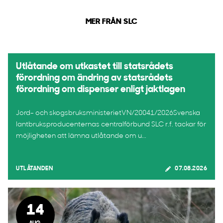
MER FRÅN SLC
Utlåtande om utkastet till statsrådets
förordning om ändring av statsrådets
förordning om dispenser enligt jaktlagen
Jord- och skogsbruksministerietVN/20041/2026Svenska
lantbruksproducenternas centralförbund SLC r.f. tackar för
möjligheten att lämna utlåtande om u...
UTLÅTANDEN
07.08.2026
14