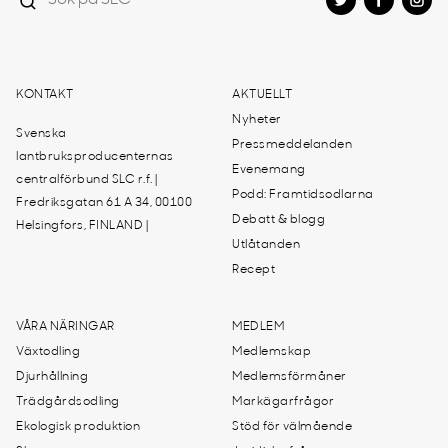
KONTAKT
AKTUELLT
Nyheter
Svenska
Pressmeddelanden
lantbruksproducenternas
Evenemang
centralförbund SLC r.f. |
Podd: Framtidsodlarna
Fredriksgatan 61 A 34, 00100
Debatt & blogg
Helsingfors, FINLAND |
Utlåtanden
Recept
VÅRA NÄRINGAR
MEDLEM
Växtodling
Medlemskap
Djurhållning
Medlemsförmåner
Trädgårdsodling
Markägarfrågor
Ekologisk produktion
Stöd för välmående