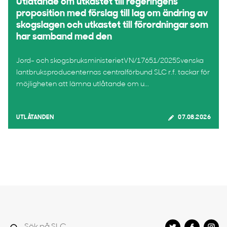
Utlåtande om utkastet till regeringens
proposition med förslag till lag om ändring av
skogslagen och utkastet till förordningar som
har samband med den
Jord- och skogsbruksministerietVN/17651/2025Svenska
lantbruksproducenternas centralförbund SLC r.f. tackar för
möjligheten att lämna utlåtande om u...
UTLÅTANDEN
07.08.2026