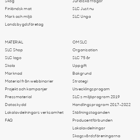
Skog
Juridiska frågor
Finländsk mat
SLC Just nu
Mark och miljö
SLC Unga
Landsbygdsföretag
MATERIAL
OM SLC
SLC Shop
Organisation
SLC logo
SLC 75 år
Skola
Uppgift
Marknad
Bakgrund
Material från webbinarier
Strategi
Projekt och kampanjer
Utvecklingsprogam
Pressmaterial
SLC:s miljöprogram 2019
Dataskydd
Handlingsprogram 2017-2022
Lokalavdelningars verksamhet
Ställningstaganden
FAQ
Producentförbunden
Lokalavdelningar
Skogsvårdsföreningarna