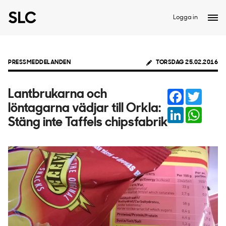
Logga in
PRESSMEDDELANDEN
TORSDAG 25.02.2016
Facebook
Twitter
Lantbrukarna och
löntagarna vädjar till Orkla:
LinkedIn
Whats
Stäng inte Taffels chipsfabrik