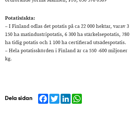
ordförande Jorma Malinen, Pro, 050 576 0389
Potatisfakta:
– I Finland odlas det potatis på ca 22 000 hektar, varav 3
150 ha matindustripotatis, 6 300 ha stärkelsepotatis, 780
ha tidig potatis och 1 100 ha certifierad utsädespotatis.
– Hela potatisskörden i Finland är ca 550 -600 miljoner
kg.
Facebook
Twitter
LinkedIn
WhatsApp
Dela sidan