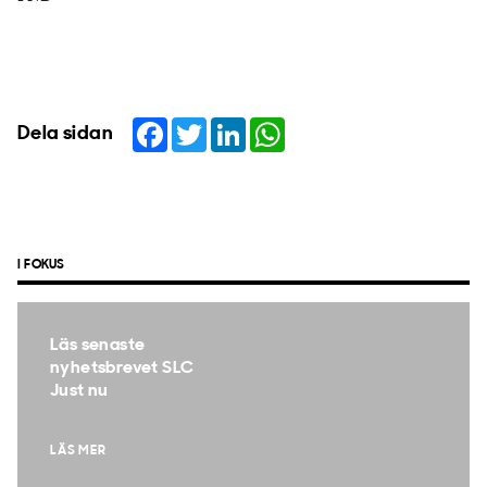
Facebook
Twitter
LinkedIn
WhatsApp
Dela sidan
I FOKUS
Läs senaste
nyhetsbrevet SLC
Just nu
LÄS MER