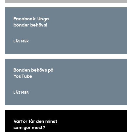
Facebook: Unga
bönder behövs!
LÄS MER
Bonden behövs på
YouTube
LÄS MER
Varför får den minst
som gör mest?