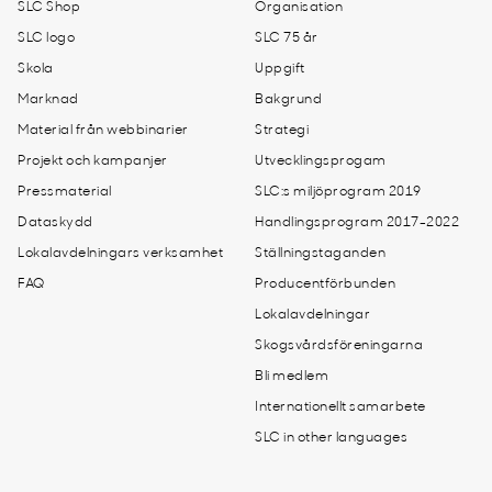
SLC Shop
Organisation
SLC logo
SLC 75 år
Skola
Uppgift
Marknad
Bakgrund
Material från webbinarier
Strategi
Projekt och kampanjer
Utvecklingsprogam
Pressmaterial
SLC:s miljöprogram 2019
Dataskydd
Handlingsprogram 2017-2022
Lokalavdelningars verksamhet
Ställningstaganden
FAQ
Producentförbunden
Lokalavdelningar
Skogsvårdsföreningarna
Bli medlem
Internationellt samarbete
SLC in other languages