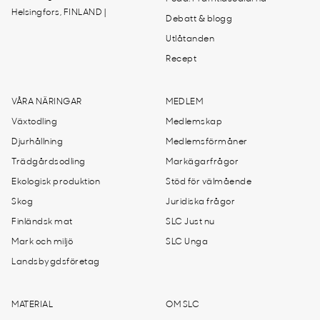
Helsingfors, FINLAND |
Debatt & blogg
Utlåtanden
Recept
VÅRA NÄRINGAR
MEDLEM
Växtodling
Medlemskap
Djurhållning
Medlemsförmåner
Trädgårdsodling
Markägarfrågor
Ekologisk produktion
Stöd för välmående
Skog
Juridiska frågor
Finländsk mat
SLC Just nu
Mark och miljö
SLC Unga
Landsbygdsföretag
MATERIAL
OM SLC