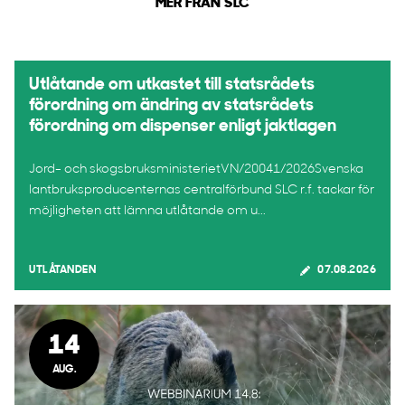
MER FRÅN SLC
Utlåtande om utkastet till statsrådets
förordning om ändring av statsrådets
förordning om dispenser enligt jaktlagen
Jord- och skogsbruksministerietVN/20041/2026Svenska
lantbruksproducenternas centralförbund SLC r.f. tackar för
möjligheten att lämna utlåtande om u...
UTLÅTANDEN
07.08.2026
14
AUG.