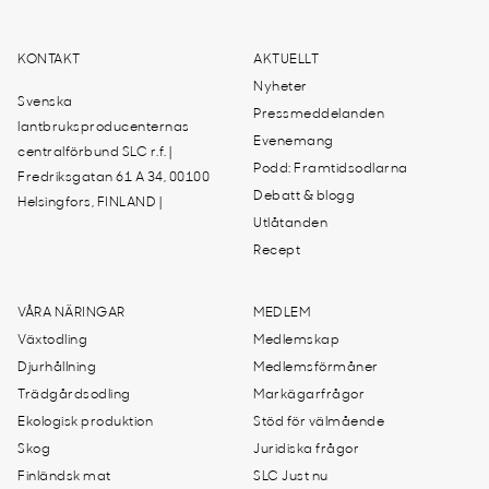
KONTAKT
AKTUELLT
Nyheter
Svenska
Pressmeddelanden
lantbruksproducenternas
Evenemang
centralförbund SLC r.f. |
Podd: Framtidsodlarna
Fredriksgatan 61 A 34, 00100
Debatt & blogg
Helsingfors, FINLAND |
Utlåtanden
Recept
VÅRA NÄRINGAR
MEDLEM
Växtodling
Medlemskap
Djurhållning
Medlemsförmåner
Trädgårdsodling
Markägarfrågor
Ekologisk produktion
Stöd för välmående
Skog
Juridiska frågor
Finländsk mat
SLC Just nu