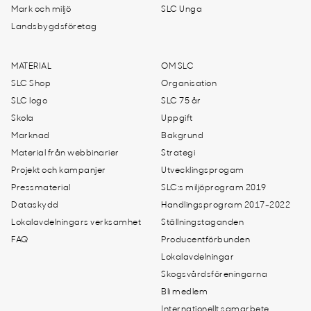
Mark och miljö
SLC Unga
Landsbygdsföretag
MATERIAL
OM SLC
SLC Shop
Organisation
SLC logo
SLC 75 år
Skola
Uppgift
Marknad
Bakgrund
Material från webbinarier
Strategi
Projekt och kampanjer
Utvecklingsprogam
Pressmaterial
SLC:s miljöprogram 2019
Dataskydd
Handlingsprogram 2017-2022
Lokalavdelningars verksamhet
Ställningstaganden
FAQ
Producentförbunden
Lokalavdelningar
Skogsvårdsföreningarna
Bli medlem
Internationellt samarbete