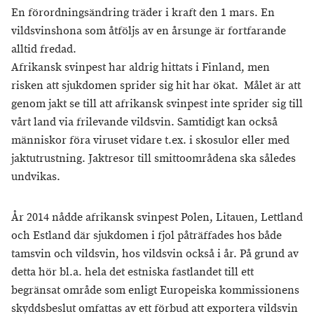
En förordningsändring träder i kraft den 1 mars. En
vildsvinshona som åtföljs av en årsunge är fortfarande
alltid fredad.
Afrikansk svinpest har aldrig hittats i Finland, men
risken att sjukdomen sprider sig hit har ökat. Målet är att
genom jakt se till att afrikansk svinpest inte sprider sig till
vårt land via frilevande vildsvin. Samtidigt kan också
människor föra viruset vidare t.ex. i skosulor eller med
jaktutrustning. Jaktresor till smittoområdena ska således
undvikas.
År 2014 nådde afrikansk svinpest Polen, Litauen, Lettland
och Estland där sjukdomen i fjol påträffades hos både
tamsvin och vildsvin, hos vildsvin också i år. På grund av
detta hör bl.a. hela det estniska fastlandet till ett
begränsat område som enligt Europeiska kommissionens
skyddsbeslut omfattas av ett förbud att exportera vildsvin