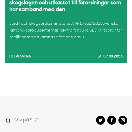
skogslagen och utkastet till förordningar som
har samband med den
Jord- och skogsbruksministerietVN/17651/2025Svenska
lantbruksproducenternas centralförbund SLC r.f. tackar för
möjligheten att lämna utlåtande om u...
UTLÅTANDEN
07.08.2026