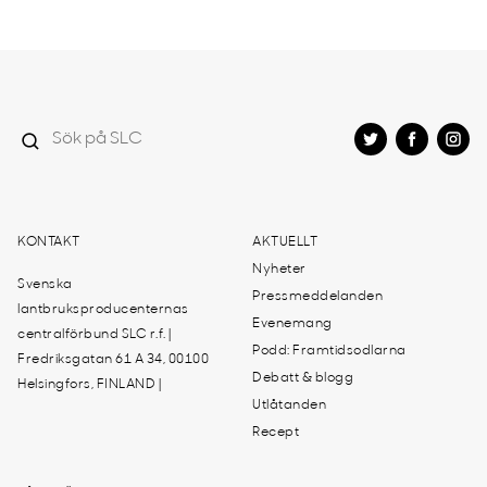
KONTAKT
AKTUELLT
Nyheter
Svenska
Pressmeddelanden
lantbruksproducenternas
Evenemang
centralförbund SLC r.f. |
Podd: Framtidsodlarna
Fredriksgatan 61 A 34, 00100
Debatt & blogg
Helsingfors, FINLAND |
Utlåtanden
Recept