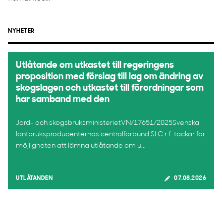
NYHETER
Utlåtande om utkastet till regeringens
proposition med förslag till lag om ändring av
skogslagen och utkastet till förordningar som
har samband med den
Jord- och skogsbruksministerietVN/17651/2025Svenska
lantbruksproducenternas centralförbund SLC r.f. tackar för
möjligheten att lämna utlåtande om u...
UTLÅTANDEN
07.08.2026