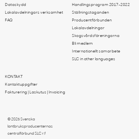
Dataskydd
Handlingsprogram 2017-2022
Lokalavdelningars verksamhet
Ställningstaganden
FAQ
Producentförbunden
Lokalavdelningar
Skogsvårdsföreningarna
Bli medlem
Internationellt samarbete
SLC in other languages
KONTAKT
Kontaktuppgifter
Fakturering | Laskutus | Invoicing
© 2026 Svenska
lantbruksproducenternas
centralförbund SLC r.f