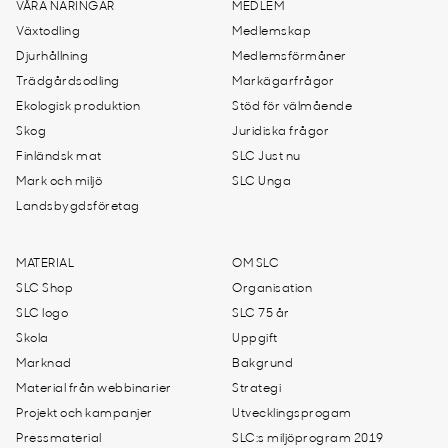
VÅRA NÄRINGAR
MEDLEM
Växtodling
Medlemskap
Djurhållning
Medlemsförmåner
Trädgårdsodling
Markägarfrågor
Ekologisk produktion
Stöd för välmående
Skog
Juridiska frågor
Finländsk mat
SLC Just nu
Mark och miljö
SLC Unga
Landsbygdsföretag
MATERIAL
OM SLC
SLC Shop
Organisation
SLC logo
SLC 75 år
Skola
Uppgift
Marknad
Bakgrund
Material från webbinarier
Strategi
Projekt och kampanjer
Utvecklingsprogam
Pressmaterial
SLC:s miljöprogram 2019