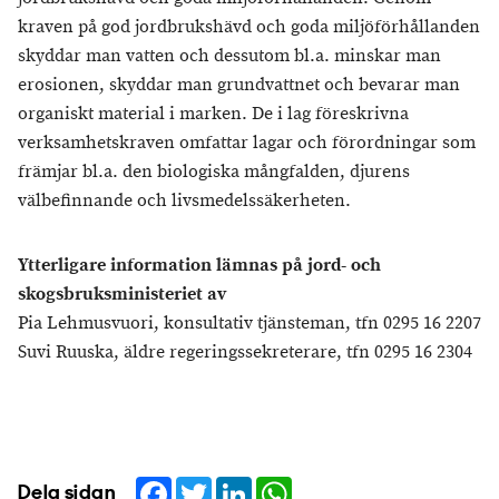
kraven på god jordbrukshävd och goda miljöförhållanden
skyddar man vatten och dessutom bl.a. minskar man
erosionen, skyddar man grundvattnet och bevarar man
organiskt material i marken. De i lag föreskrivna
verksamhetskraven omfattar lagar och förordningar som
främjar bl.a. den biologiska mångfalden, djurens
välbefinnande och livsmedelssäkerheten.
Ytterligare information lämnas på jord- och
skogsbruksministeriet av
Pia Lehmusvuori, konsultativ tjänsteman, tfn 0295 16 2207
Suvi Ruuska, äldre regeringssekreterare, tfn 0295 16 2304
Facebook
Twitter
LinkedIn
WhatsApp
Dela sidan