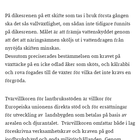
På dikesrenen på ett skifte som tas i bruk första gången
ska det sås vallväxtlighet, om sådan inte tidigare funnits
på dikesrenen. Målet är att främja vattenskyddet genom
att det att näringsämnen sköljs ut i vattendragen från
nyröjda skiften minskas.
Dessutom preciserades bestämmelsen om kravet på
växttäcke på en icke odlad åker som sköts, och kålrabbi
och rova fogades till de växter för vilka det inte krävs en
förgröda.
Tvärvillkoren för lantbruksstöden är villkor för
Europeiska unionens direkta stöd och för ersättningar
för utveckling av landsbygden som betalas på basis av
arealen och djurantalet. Tvärvillkoren omfattar både i lag
föreskrivna verksamhetskrav och kraven på god
jordbrukshävd och goda miljöförhållanden. Genom