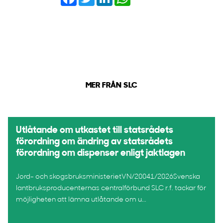
MER FRÅN SLC
Utlåtande om utkastet till statsrådets
förordning om ändring av statsrådets
förordning om dispenser enligt jaktlagen
Jord- och skogsbruksministerietVN/20041/2026Svenska
lantbruksproducenternas centralförbund SLC r.f. tackar för
möjligheten att lämna utlåtande om u...