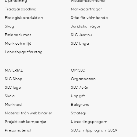
Djurhållning
Medlemsförmåner
Trädgårdsodling
Markägarfrågor
Ekologisk produktion
Stöd för välmående
Skog
Juridiska frågor
Finländsk mat
SLC Just nu
Mark och miljö
SLC Unga
Landsbygdsföretag
MATERIAL
OM SLC
SLC Shop
Organisation
SLC logo
SLC 75 år
Skola
Uppgift
Marknad
Bakgrund
Material från webbinarier
Strategi
Projekt och kampanjer
Utvecklingsprogam
Pressmaterial
SLC:s miljöprogram 2019