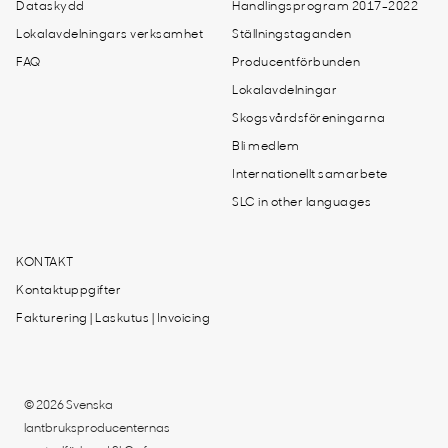
Dataskydd
Handlingsprogram 2017-2022
Lokalavdelningars verksamhet
Ställningstaganden
FAQ
Producentförbunden
Lokalavdelningar
Skogsvårdsföreningarna
Bli medlem
Internationellt samarbete
SLC in other languages
KONTAKT
Kontaktuppgifter
Fakturering | Laskutus | Invoicing
© 2026 Svenska
lantbruksproducenternas