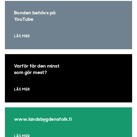
Bonden behövs på
YouTube
LÄS MER
Varför får den minst
som gör mest?
LÄS MER
www.landsbygdensfolk.fi
LÄS MER