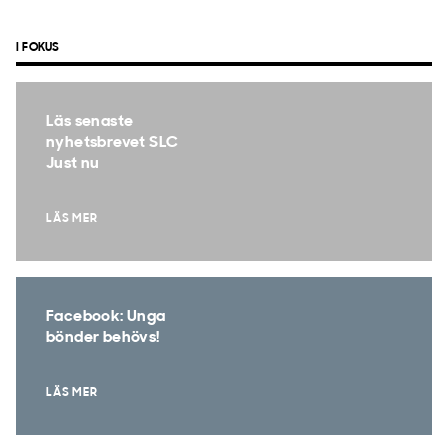
I FOKUS
Läs senaste
nyhetsbrevet SLC
Just nu
LÄS MER
Facebook: Unga
bönder behövs!
LÄS MER