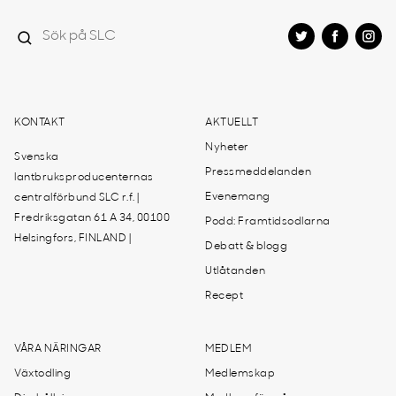
KONTAKT
AKTUELLT
Nyheter
Svenska
Pressmeddelanden
lantbruksproducenternas
Evenemang
centralförbund SLC r.f. |
Fredriksgatan 61 A 34, 00100
Podd: Framtidsodlarna
Helsingfors, FINLAND |
Debatt & blogg
Utlåtanden
Recept
VÅRA NÄRINGAR
MEDLEM
Växtodling
Medlemskap