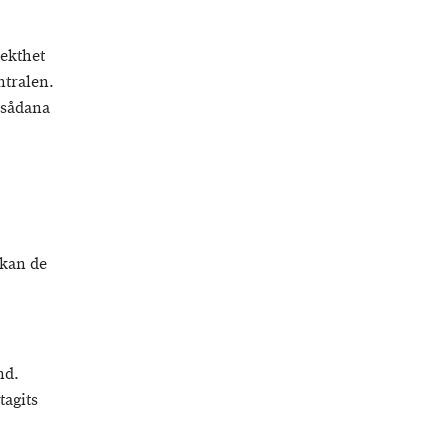
ekthet
ntralen.
 sådana
 kan de
nd.
tagits