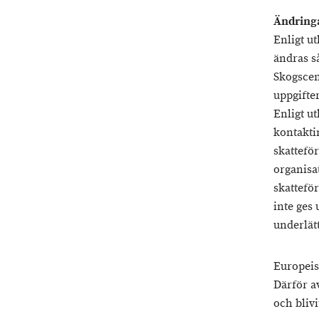
Ändringa
Enligt u
ändras s
Skogscen
uppgifter
Enligt u
kontakti
skattefö
organisa
skattefö
inte ges
underlätt
Europeis
Därför av
och blivi