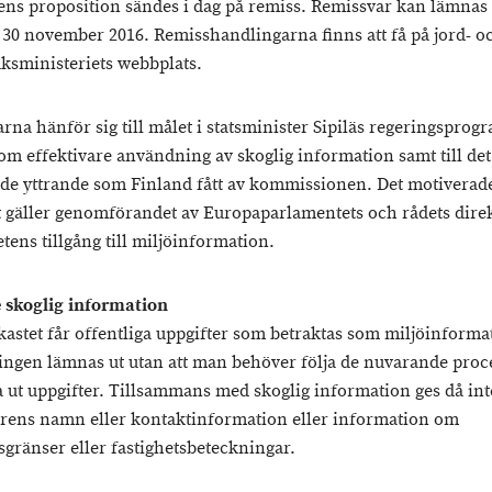
ens proposition sändes i dag på remiss. Remissvar kan lämnas t
30 november 2016. Remisshandlingarna finns att få på jord- o
ksministeriets webbplats.
rna hänför sig till målet i statsminister Sipiläs regeringspro
om effektivare användning av skoglig information samt till det
de yttrande som Finland fått av kommissionen. Det motiverad
t gäller genomförandet av Europaparlamentets och rådets dire
tens tillgång till miljöinformation.
 skoglig information
tkastet får offentliga uppgifter som betraktas som miljöinforma
ningen lämnas ut utan att man behöver följa de nuvarande pro
a ut uppgifter. Tillsammans med skoglig information ges då int
rens namn eller kontaktinformation eller information om
sgränser eller fastighetsbeteckningar.