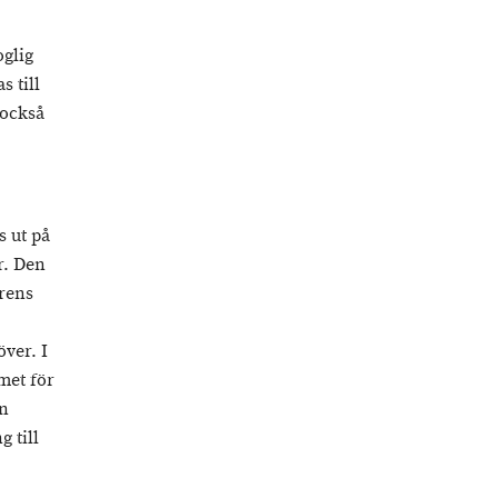
glig
 till
 också
s ut på
r. Den
arens
ver. I
met för
en
 till