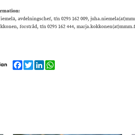
ormation:
Niemelä, avdelningschef, tfn 0295 162 009, juha.niemela(at)mm
kkonen, forstråd, tfn 0295 162 444, marja.kokkonen(at)mmm.f
Facebook
Twitter
LinkedIn
WhatsApp
dan