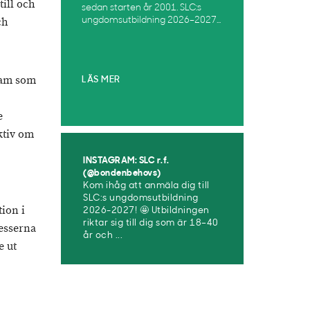
ill och
sedan starten år 2001. SLC:s
ch
ungdomsutbildning 2026–2027...
gram som
LÄS MER
e
ktiv om
INSTAGRAM: SLC r.f.
(@bondenbehovs)
Kom ihåg att anmäla dig till
SLC:s ungdomsutbildning
tion i
2026-2027! 🤩 Utbildningen
riktar sig till dig som är 18–40
cesserna
år och ...
e ut