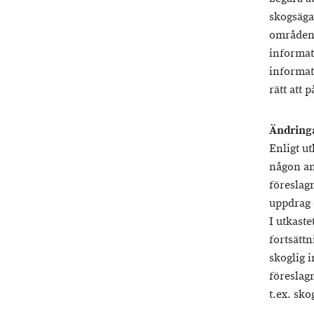
skogsäga
områden 
informat
informat
rätt att 
Ändring
Enligt u
någon an
föreslag
uppdrag 
I utkast
fortsätt
skoglig 
föreslagn
t.ex. sk