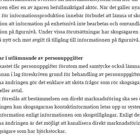
ren eller en av ägaren befullmäktigad aktör. När det gäller nya
för informationsproduktion innebär förbudet att lämna ut sko
ion att information på enhetsnivå inte bearbetas och omvandlas
ion på figurnivå. Under vissa förutsättningar har skogsägaren
på nytt och mot avgift få tillgång till informationen på figurnivå.
ar i utlämnande av personuppgifter
tkastet får personuppgifter förutom med samtycke också lämna
nan i lag föreskriven grund för behandling av personuppgifte
na ändringen gör det enklare att sköta frågor som rör skogsäg
eller avtal.
et föreslås att bestämmelsen om direkt marknadsföring ska ses ö
ningen kan skogsägarnas kontaktinformation letas upp ur syste
information enligt informationen om skogstillgångar. Enligt d
a ändringen är det möjligt att kanalisera direkt marknadsföring
ogsägare som har björkstockar.