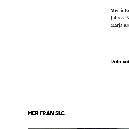
Mer inf
Juha S. 
Marja Ko
Dela si
MER FRÅN SLC