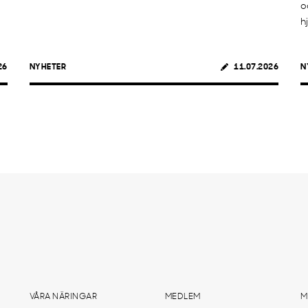
o
h
26
NYHETER
11.07.2026
N
VÅRA NÄRINGAR
MEDLEM
M