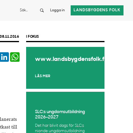
Sök
LANDSBYGDENS FOLK
Logga in
08.11.2016
I FOKUS
book
Twitter
LinkedIn
WhatsApp
www.landsbygdensfolk.fi
LÄS MER
SLC:s ungdomsutbildning
2026–2027
lanerats
Det har blivit dags för SLC:s
kast till
nionde ungdomsutbildning