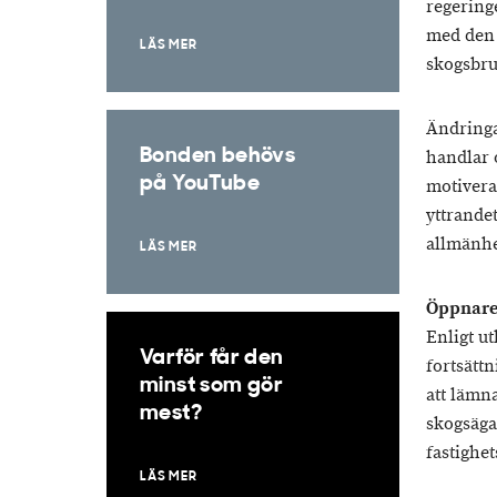
regering
med den 
LÄS MER
skogsbru
Ändringa
Bonden behövs
handlar 
på YouTube
motivera
yttrande
allmänhe
LÄS MER
Öppnare
Enligt u
Varför får den
fortsätt
minst som gör
att lämn
mest?
skogsäga
fastighet
LÄS MER