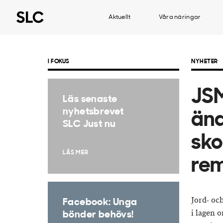
Aktuellt
Våra näringar
I FOKUS
NYHETER
JSM
Läs senaste
nyhetsbrevet
änd
SLC Just nu
sko
LÄS MER
rem
Jord- oc
Facebook: Unga
i lagen o
bönder behövs!