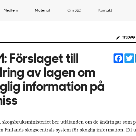
Medlem
Material
Om SLC
Kontakt
TISDAG 
Face
: Förslaget till
ring av lagen om
glig information på
iss
h skogsbruksministeriet ber utlåtanden om de ändringar som p
m Finlands skogscentrals system för skoglig information. Ett ut