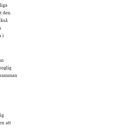
liga
t den
ckså
m
 i
an
koglig
r samman
ig
en att