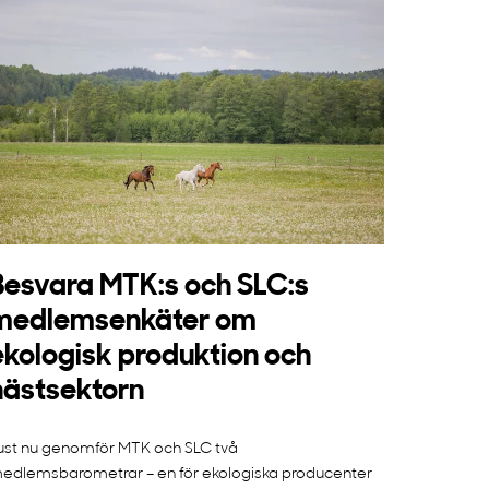
Besvara MTK:s och SLC:s
medlemsenkäter om
ekologisk produktion och
hästsektorn
ust nu genomför MTK och SLC två
edlemsbarometrar – en för ekologiska producenter