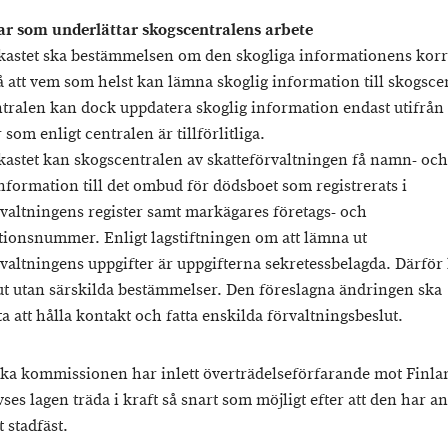
r som underlättar skogscentralens arbete
tkastet ska bestämmelsen om den skogliga informationens korr
å att vem som helst kan lämna skoglig information till skogsce
tralen kan dock uppdatera skoglig information endast utifrån
 som enligt centralen är tillförlitliga.
tkastet kan skogscentralen av skatteförvaltningen få namn- och
nformation till det ombud för dödsboet som registrerats i
rvaltningens register samt markägares företags- och
tionsnummer. Enligt lagstiftningen om att lämna ut
rvaltningens uppgifter är uppgifterna sekretessbelagda. Därför
 ut utan särskilda bestämmelser. Den föreslagna ändringen ska
a att hålla kontakt och fatta enskilda förvaltningsbeslut.
ka kommissionen har inlett överträdelseförfarande mot Finla
ses lagen träda i kraft så snart som möjligt efter att den har an
t stadfäst.