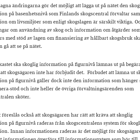
agna ändringarna gör det möjligt att lägga ut på nätet den skog
ion på basenhetsnivå som Finlands skogscentral förvaltar sam
ion om livsmiljöer som enligt skogslagen är särskilt viktiga. O
gar om användning av skog och information om åtgärder so
s med stöd av lagen om finansiering av hållbart skogsbruk ska
n gå att se på nätet.
tkastet ska skoglig information på figurnivå lämnas ut på begär
 att skogsägaren inte har förbjudit det. Förbudet att lämna ut s
ion på figurnivå gäller dock inte den information som hänge
ra-stöd och inte heller de övriga förvaltningsärenden som
tralen sköter.
t föreslås också att skogsägaren har rätt att kräva att skoglig
ion på figurnivå raderas från skogscentralens system för skogl
ion. Innan informationen raderas är det möjligt för skogsägar
tt informationen överförs till informationssystem som hör till