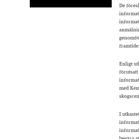
De föresl
informat
informat
anmälnin
genomför
framtide
Enligt u
förutsatt
informat
med Keme
skogscen
I utkaste
informat
informat
begära a